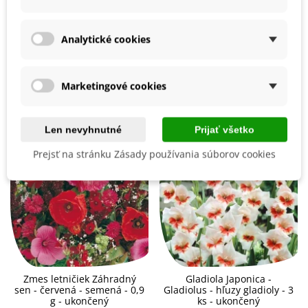
BIO Kvalita
Nie
Analytické cookies
Mohli byste ešte potrebovať
Marketingové cookies
Len nevyhnutné
Prijať všetko
Prejsť na stránku Zásady používania súborov cookies
Zmes letničiek Záhradný
Gladiola Japonica -
sen - červená - semená - 0,9
Gladiolus - hľuzy gladioly - 3
g - ukončený
ks - ukončený