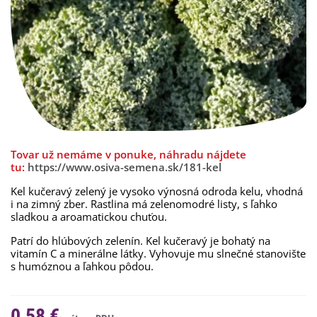
Tovar už nemáme v ponuke, náhradu nájdete
tu:
https://www.osiva-semena.sk/181-kel
Kel kučeravý zelený je vysoko výnosná odroda kelu, vhodná
i na zimný zber. Rastlina má zelenomodré listy, s ľahko
sladkou a aroamatickou chuťou.
Patrí do hlúbových zelenín. Kel kučeravý je bohatý na
vitamín C a minerálne látky. Vyhovuje mu slnečné stanovište
s humóznou a ľahkou pôdou.
0,58 €