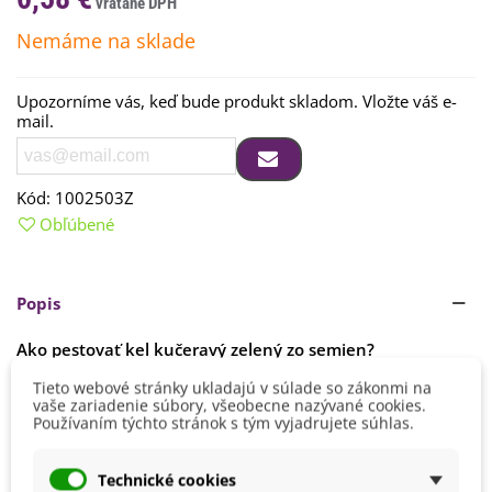
Nemáme na sklade
Upozorníme vás, keď bude produkt skladom. Vložte váš e-
mail.
Kód:
1002503Z
Obľúbené
Popis
Ako
pestovať
kel kučeravý
zelený
zo
semien
?
Tieto webové stránky ukladajú v súlade so zákonmi na
Semená
vysievame
od
mája
do
júna
v
radoch
.
Rastliny
by
vaše zariadenie súbory, všeobecne nazývané cookies.
mali
byť
od
seba
vzdialené
50
cm. Spon
50
x
50
cm
.
Čítaj viac
Používaním týchto stránok s tým vyjadrujete súhlas.
Detaily produktu
Technické cookies