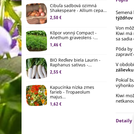
D
Cibuľa sadbová ozimná
1
Shakespeare - Allium cepa...
Semená 
týždňov 
2,50 €
Ľ
c
Von môže
Kôpor vonný Compact -
Kiwi má
2
Anethum graveolens -...
sa sadia
B
1,46 €
Pôda by 
B
zapraviť
2
BIO Reďkev biela Laurin -
V období
Raphanus sativus -...
E
zálievku
2,55 €
B
Pokiaľ b
4
výhonkoc
Kapucínka nízka zmes
farieb - Tropaeolum
Kiwi mož
majus...
netkanou
1,62 €
Detaily