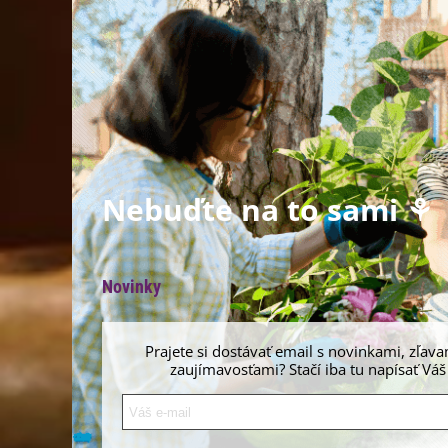
Nebuďte na to sami ⚘
Novinky
Prajete si dostávať email s novinkami, zľava
zaujímavosťami? Stačí iba tu napísať Váš