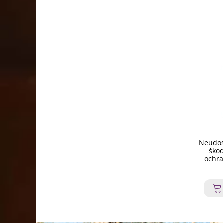
Neudosa
škod
ochra