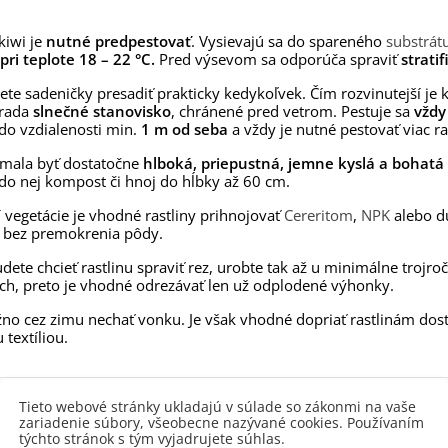
aucus carota - semená -...
,53 €
kiwi je
nutné predpestovať
. Vysievajú sa do spareného
substrát
pri teplote 18 – 22 °C.
Pred výsevom sa odporúča spraviť
strati
alia Canova - Lilium -
ibuľoviny - 1 ks
te sadeničky presadiť prakticky kedykoľvek. Čím rozvinutejší je ko
3,85 €
-30%
 rada
slnečné stanovisko
, chránené pred vetrom. Pestuje sa
vždy
,69 €
 do vzdialenosti min.
1 m od seba
a vždy je nutné pestovať viac r
egónia plnokvetá žltá -
mala byť dostatočne
hlboká, priepustná, jemne kyslá a bohatá 
egonia superba -...
 do nej kompost či hnoj do hĺbky až 60 cm.
3,85 €
-30%
,69 €
 vegetácie je vhodné rastliny prihnojovať
Cereritom
,
NPK
alebo du
ukalyptus Baby Blue -
bez premokrenia pôdy.
lahovičník - Eukalyptus...
udete chcieť rastlinu spraviť rez, urobte tak až u minimálne trojr
,08 €
h, preto je vhodné odrezávať len už odplodené výhonky.
no cez zimu nechať vonku. Je však vhodné dopriať rastlinám dosta
 textíliou.
 produktu
Tieto webové stránky ukladajú v súlade so zákonmi na vaše
zariadenie súbory, všeobecne nazývané cookies. Používaním
týchto stránok s tým vyjadrujete súhlas.