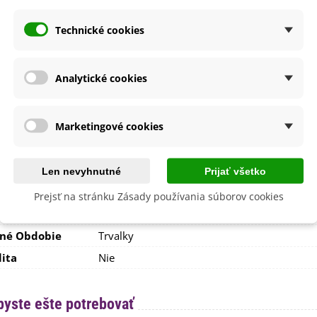
150 - 200 cm
viac ako 200 cm
Technické cookies
vetu
Biela
Zelená
Žltá
Analytické cookies
itnutia
Jún
Máj
lodu
Marketingové cookies
Hnedá
nie
V exteriéri - vonku
sko
Slnečné
Len nevyhnutné
Prijať všetko
výsadba
Celoročne
Prejsť na stránku Zásady používania súborov cookies
dornosť
Áno
né Obdobie
Trvalky
lita
Nie
byste ešte potrebovať