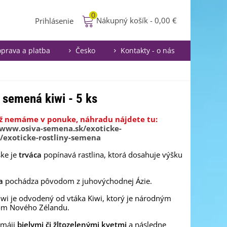
0
Nákupný košík
-
0,00 €
Prihlásenie
prava a platba
Česko
Kontakty - o nás
- semená kiwi - 5 ks
ž nemáme v ponuke, náhradu nájdete tu:
/www.osiva-semena.sk/exoticke-
y/exoticke-rostliny-semena
ske je
trváca
popínavá rastlina, ktorá dosahuje výšku
a
pochádza pôvodom z juhovýchodnej Ázie.
wi je odvodený od vtáka Kiwi, ktorý je národným
m Nového Zélandu.
 máji
bielymi či žltozelenými kvetmi
a následne