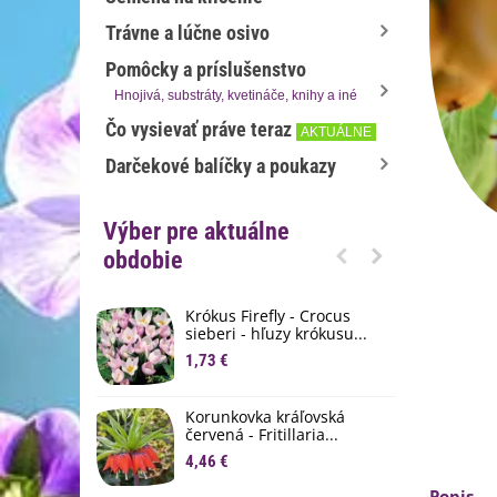
Trávne a lúčne osivo
Pomôcky a príslušenstvo
Hnojivá, substráty, kvetináče, knihy a iné
Čo vysievať práve teraz
AKTUÁLNE
Darčekové balíčky a poukazy
Výber pre aktuálne
obdobie
Krókus Firefly - Crocus
S
sieberi - hľuzy krókusu...
d
1,73 €
8
K
Korunkovka kráľovská
p
červená - Fritillaria...
3
4,46 €
M
Popis