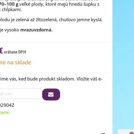
70–100 g
veľké plody, ktoré majú hnedú šupku s
 chĺpkami.
lodu je zelená až žltozelená, chuťovo jemne kyslá.
 je vysoko
mrazuvzdorná.
€
e na sklade
me vás, keď bude produkt skladom. Vložte váš e-
02904Z
bené