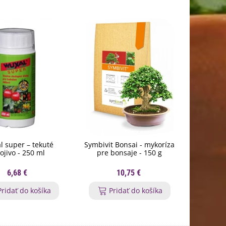
l super – tekuté
Symbivit Bonsai - mykoríza
Sírne kn
ojivo - 250 ml
pre bonsaje - 150 g
6,68 €
10,75 €
Pridať do košíka
Pridať do košíka
P