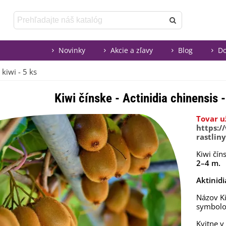
Novinky
Akcie a zľavy
Blog
Do
 kiwi - 5 ks
Kiwi čínske - Actinidia chinensis 
Tovar u
https:/
rastlin
Kiwi čín
2–4 m.
Aktinidi
Názov Ki
symbolo
Kvitne v