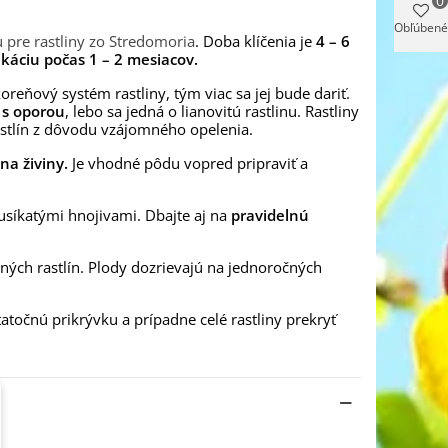
0
Obľúbené
u pre rastliny zo Stredomoria
. Doba klíčenia je
4 – 6
fikáciu počas 1 – 2 mesiacov.
reňový systém rastliny, tým viac sa jej bude dariť.
 s oporou
, lebo sa jedná o lianovitú rastlinu. Rastliny
astlín z dôvodu vzájomného opelenia.
na živiny.
Je vhodné pôdu vopred pripraviť a
síkatými hnojivami. Dbajte aj na
pravidelnú
očných rastlín. Plody dozrievajú na jednoročných
točnú prikrývku a prípadne celé rastliny prekryť