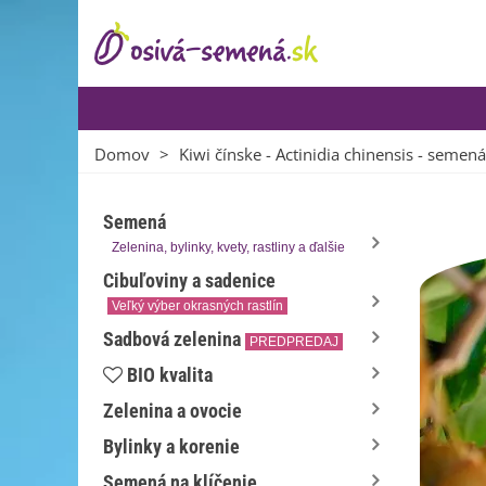
Domov
>
Kiwi čínske - Actinidia chinensis - semená
Semená
Zelenina, bylinky, kvety, rastliny a ďalšie
Cibuľoviny a sadenice
Veľký výber okrasných rastlín
Sadbová zelenina
PREDPREDAJ
BIO kvalita
Zelenina a ovocie
Bylinky a korenie
Semená na klíčenie