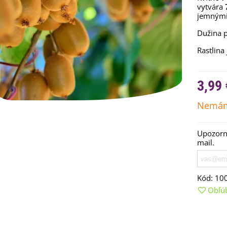
vytvára
jemnými
Dužina p
Rastlina
3,99 
Nemám
Upozorní
mail.
emienkové bomby -
arčekový box na vajíčka -...
,68 €
Kód:
10
uchynské bylinky na malú
Obľú
lochu - výsevný disk...
,80 €
rkva neskorá Cidera -