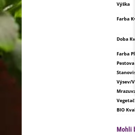
Výška
Farba K
Doba Kv
Farba P
Pestova
Stanovi
Výsev/
Mrazuvz
Vegetač
BIO Kva
Mohli 