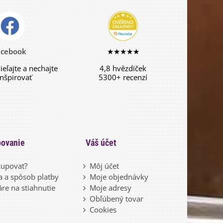
acebook
★★★★★
dieľajte a nechajte
4,8 hvězdiček
inšpirovať
5300+ recenzí
ovanie
Váš účet
upovať?
Môj účet
 a spôsob platby
Moje objednávky
re na stiahnutie
Moje adresy
Obľúbený tovar
Cookies