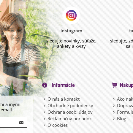
instagram
f
sledujte novinky, súťaže,
sledujte, z
ankety a kvízy
sa 
Informácie
Nakup
O nás a kontakt
Ako nak
mi a inými
Obchodné podmienky
Doprava
 email.
Ochrana osob. údajov
Formulá
Reklamačný poriadok
Blog
O cookies