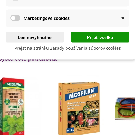
výsadba
Apríl
August
Marketingové cookies
Júl
Jún
Máj
Len nevyhnutné
Prijať všetko
lita
Nie
Prejsť na stránku Zásady používania súborov cookies
byste ešte potrebovať