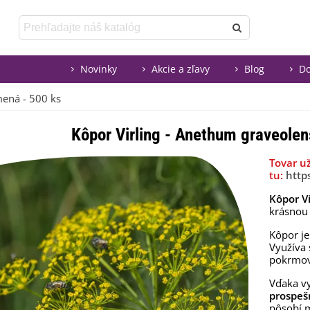
Novinky
Akcie a zľavy
Blog
Do
mená - 500 ks
Kôpor Virling - Anethum graveolen
Tovar u
tu:
http
Kôpor Vi
krásnou
Kôpor j
Využíva 
pokrmov
Vďaka 
prospeš
pôsobí 