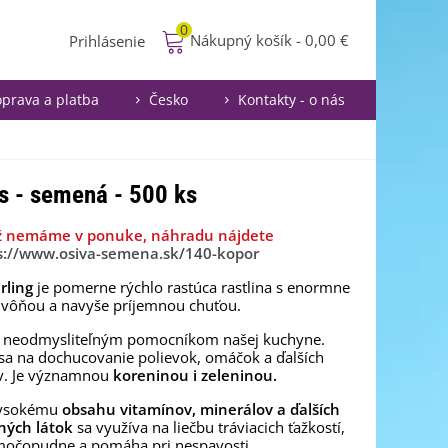
0
Nákupný košík
-
0,00 €
Prihlásenie
prava a platba
Česko
Kontakty - o nás
s - semená - 500 ks
ž nemáme v ponuke, náhradu nájdete
s://www.osiva-semena.sk/140-kopor
rling
je pomerne rýchlo rastúca rastlina s enormne
 vôňou a navyše príjemnou chuťou.
e neodmysliteľným pomocníkom našej kuchyne.
sa na dochucovanie polievok, omáčok a ďalších
. Je významnou
koreninou i zeleninou.
vysokému
obsahu vitamínov, minerálov a ďalších
ných látok
sa využíva na liečbu tráviacich ťažkostí,
močopudne a pomáha pri nespavosti.