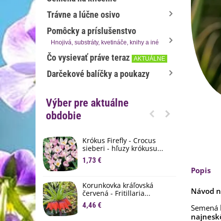
Trávne a lúčne osivo
Pomôcky a príslušenstvo
Hnojivá, substráty, kvetináče, knihy a iné
Čo vysievať práve teraz
AKTUÁLNE
Darčekové balíčky a poukazy
Výber pre aktuálne
obdobie
Krókus Firefly - Crocus
S
sieberi - hľuzy krókusu...
d
1,73 €
8
Popis
K
Korunkovka kráľovská
p
Návod n
červená - Fritillaria...
3
4,46 €
Semená k
najnesk
M