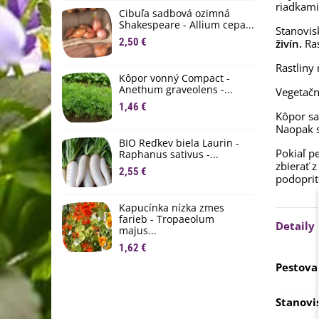
riadkam
D
Cibuľa sadbová ozimná
1
Shakespeare - Allium cepa...
Stanovis
2,50 €
živín.
Ras
Ľ
c
Rastliny
Kôpor vonný Compact -
2
Anethum graveolens -...
Vegetačn
B
1,46 €
Kôpor sa
B
Naopak s
2
BIO Reďkev biela Laurin -
Pokiaľ p
Raphanus sativus -...
E
zbierať z
2,55 €
B
podoprit
4
Kapucínka nízka zmes
farieb - Tropaeolum
Detaily
majus...
1,62 €
Pestova
Stanovi