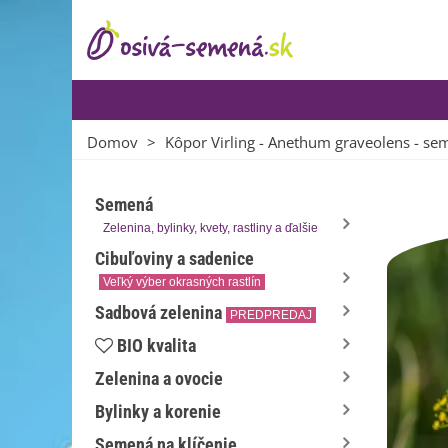
Domov
>
Kôpor Virling - Anethum graveolens - se
Semená
Zelenina, bylinky, kvety, rastliny a ďalšie
Cibuľoviny a sadenice
Veľký výber okrasných rastlín
Sadbová zelenina
PREDPREDAJ
BIO kvalita
Zelenina a ovocie
Bylinky a korenie
Semená na klíčenie