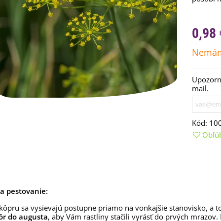
0,98 
Nemám
Upozorní
mail.
Kód:
10
Obľú
emienkové bomby -
arčekový box na vajíčka -...
,68 €
uchynské bylinky na malú
lochu - výsevný disk...
a pestovanie:
,80 €
ôpru sa vysievajú postupne priamo na vonkajšie stanovisko, a t
ôr do augusta
, aby Vám rastliny stačili vyrásť do prvých mrazov.
rkva neskorá Cidera -