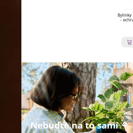
Bylinky
- ochr
Nebuďte na to sami ⚘