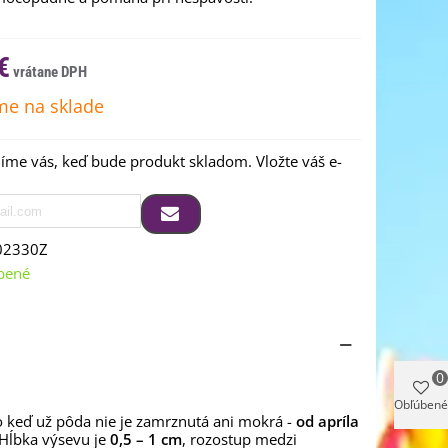
€
e na sklade
me vás, keď bude produkt skladom. Vložte váš e-
02330Z
bené
0
Obľúbené
o keď už pôda nie je zamrznutá ani mokrá -
od apríla
 Hĺbka výsevu je
0,5 – 1 cm
, rozostup medzi