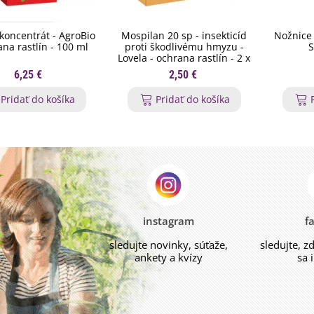
 koncentrát - AgroBio
Mospilan 20 sp - insekticíd
Nožnice 
ana rastlín - 100 ml
proti škodlivému hmyzu -
S
Lovela - ochrana rastlín - 2 x
1,2 g
6,25 €
2,50 €
Pridať do košíka
Pridať do košíka
instagram
f
sledujte novinky, súťaže,
sledujte, z
ankety a kvízy
sa 