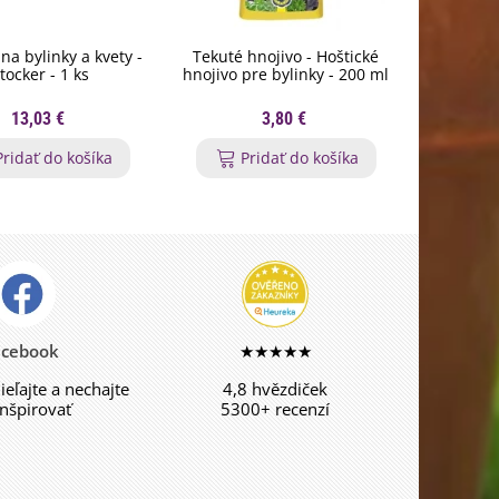
na bylinky a kvety -
Tekuté hnojivo - Hoštické
Menovk
tocker - 1 ks
hnojivo pre bylinky - 200 ml
sadeníc
13,03 €
3,80 €
Pridať do košíka
Pridať do košíka
P
acebook
★★★★★
dieľajte a nechajte
4,8 hvězdiček
inšpirovať
5300+ recenzí