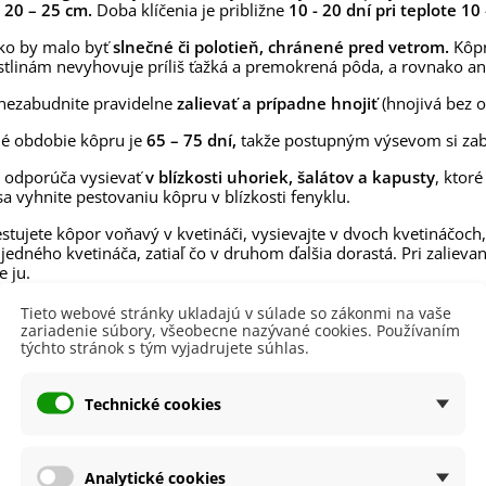
i
aucus carota - semená -...
20 – 25 cm.
Doba klíčenia je približne
10 - 20 dní pri teplote 10
,53 €
ko by malo byť
slnečné či polotieň, chránené pred vetrom.
Kôpr
tlinám nevyhovuje príliš ťažká a premokrená pôda, a rovnako an
alia Canova - Lilium -
ibuľoviny - 1 ks
 nezabudnite pravidelne
zalievať a prípadne hnojiť
(hnojivá bez o
3,85 €
-30%
,69 €
é obdobie kôpru je
65 – 75 dní,
takže postupným výsevom si zabe
egónia plnokvetá žltá -
 odporúča vysievať
v blízkosti uhoriek, šalátov a kapusty
, ktor
egonia superba -...
a vyhnite pestovaniu kôpru v blízkosti fenyklu.
3,85 €
-30%
,69 €
estujete kôpor voňavý v kvetináči, vysievajte v dvoch kvetináčoc
ukalyptus Baby Blue -
 jedného kvetináča, zatiaľ čo v druhom ďalšia dorastá. Pri zalievaní
lahovičník - Eukalyptus...
e ju.
,08 €
Tieto webové stránky ukladajú v súlade so zákonmi na vaše
zariadenie súbory, všeobecne nazývané cookies. Používaním
 produktu
týchto stránok s tým vyjadrujete súhlas.
Technické cookies
nie
V exteriéri - vonku
V interiéri - dnu
sko
Polotienisté
Analytické cookies
Slnečné