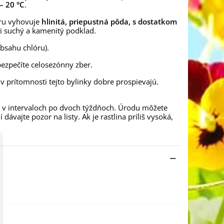
 – 20 °C
.
u vyhovuje
hlinitá, priepustná pôda, s dostatkom
i suchý a kamenitý podklad.
bsahu chlóru).
zpečíte celosezónny zber.
é v prítomnosti tejto bylinky dobre prospievajú.
h, v intervaloch po dvoch týždňoch. Úrodu môžete
 dávajte pozor na listy. Ak je rastlina príliš vysoká,