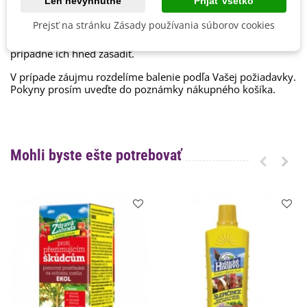
Len nevyhnutné
Prijať všetko
papierových recyklovateľných sáčkov a cibuľky toho istého
druhu nabalíme dohromady.
Prejsť na stránku Zásady používania súborov cookies
Cibuľky ručne balíme v deň odoslania. Bezprostredne po ich
obdržaní je nutné cibuľkám zabezpečiť ideálne podmienky a
prípadne ich hneď zasadiť.
V prípade záujmu rozdelíme balenie podľa Vašej požiadavky.
Pokyny prosím uveďte do poznámky nákupného košíka.
Mohli byste ešte potrebovať