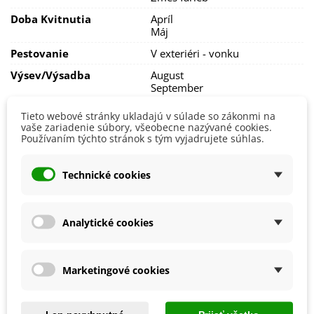
Korunkovky sú veľmi jedovaté, zvlášť ich cibuľky. Ich toxické
Doba Kvitnutia
Apríl
látky odpudzujú krtkov, takže je možné rastliny vysadiť na
Máj
miesto, kde je s týmito škodcami problém.
Pestovanie
V exteriéri - vonku
Cez zimu sa nechávajú cibuľky na vonkajšom stanovisku.
Výsev/výsadba
August
September
Výrobca
SemenaOnline
Tieto webové stránky ukladajú v súlade so zákonmi na
vaše zariadenie súbory, všeobecne nazývané cookies.
Mrazuvzdornosť
Áno
Používaním týchto stránok s tým vyjadrujete súhlas.
Vegetačné Obdobie
Trvalky
Obdobie Výsadby
Jeseň
Technické cookies
Balenie cibuľovín
Analytické cookies
Ako balíme cibuľoviny?
Každý druh cibuliek je označený názvom, obrázkom a
Marketingové cookies
postupom na pestovanie.
Chceme byť šetrní k prírode, preto cibuľoviny balíme do