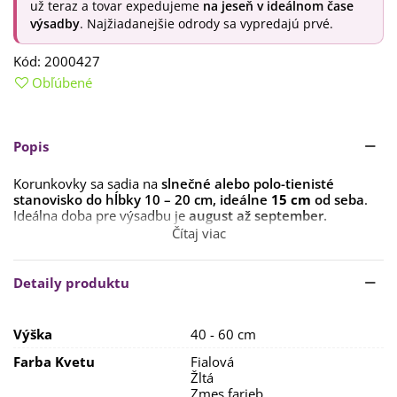
už teraz a tovar expedujeme
na jeseň v ideálnom čase
výsadby
. Najžiadanejšie odrody sa vypredajú prvé.
Kód:
2000427
Obľúbené
Popis
Korunkovky sa sadia na
slnečné alebo polo-tienisté
stanovisko do hĺbky 10 – 20 cm, ideálne
15 cm
od seba
.
Ideálna doba pre výsadbu je
august až september.
Čítaj viac
Pôda musí byť
dobre priepustná, hlinito-piesčitá.
Na dno
výsevu je dobré dať piesok, cibuľku zasypať výživným
substrátom a navrch nasypať kamenistú drť. Cez zimu
Detaily produktu
môžete okolo rastlín dať mulčovaciu kôru.
Korunkovky
kvitnú od apríla do mája
. Množiť sa dajú
Výška
40 - 60 cm
pomocou semien, ktoré sa objavia po odkvete rastliny,
alebo pomocou dcérskych cibuliek. Stanovisko pre
Farba Kvetu
Fialová
korunkovky vyberajte s rozvahou, pretože kvety na záhone
Žltá
vydržia i 10 rokov.
Zmes farieb