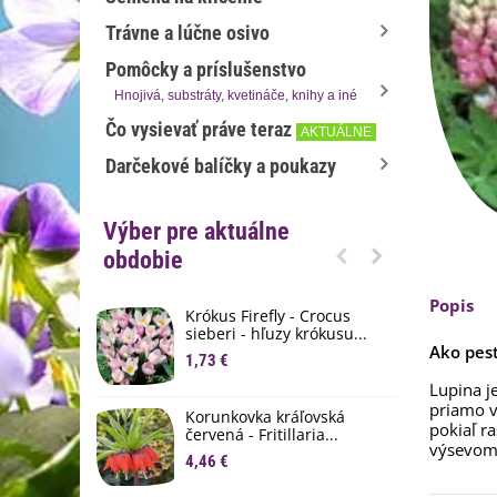
Trávne a lúčne osivo
Pomôcky a príslušenstvo
Hnojivá, substráty, kvetináče, knihy a iné
Čo vysievať práve teraz
AKTUÁLNE
Darčekové balíčky a poukazy
Výber pre aktuálne
obdobie
Popis
Krókus Firefly - Crocus
S
sieberi - hľuzy krókusu...
d
Ako pes
1,73 €
8
Lupina j
K
priamo v
Korunkovka kráľovská
p
pokiaľ r
červená - Fritillaria...
3
výsevom
4,46 €
M