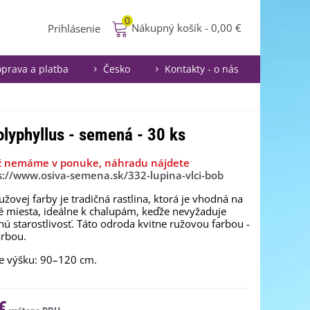
0
Nákupný košík
-
0,00 €
Prihlásenie
prava a platba
Česko
Kontakty - o nás
olyphyllus - semená - 30 ks
ž nemáme v ponuke, náhradu nájdete
s://www.osiva-semena.sk/332-lupina-vlci-bob
užovej farby je tradičná rastlina, ktorá je vhodná na
 miesta, ideálne k chalupám, keďže nevyžaduje
nú starostlivosť. Táto odroda kvitne ružovou farbou -
arbou.
e výšku: 90–120 cm.
€