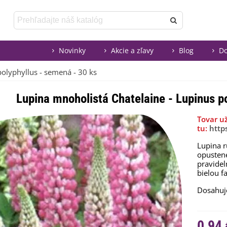
Novinky
Akcie a zľavy
Blog
Do
olyphyllus - semená - 30 ks
Lupina mnoholistá Chatelaine - Lupinus p
Tovar u
tu:
http
Lupina r
opustené
pravidel
bielou f
Dosahuj
0,94 