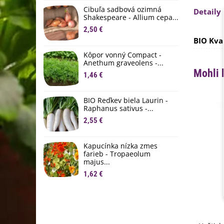
D
Cibuľa sadbová ozimná
Detaily
1
Shakespeare - Allium cepa...
2,50 €
Ľ
BIO Kva
c
Kôpor vonný Compact -
2
Anethum graveolens -...
Mohli 
B
1,46 €
B
2
BIO Reďkev biela Laurin -
Raphanus sativus -...
E
2,55 €
B
4
Kapucínka nízka zmes
farieb - Tropaeolum
majus...
1,62 €