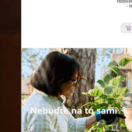
Hoštick
- t
Nebuďte na to sami ⚘