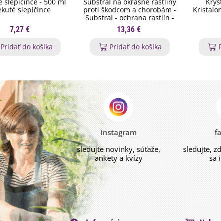
é slepičince - 500 ml
Substral na okrasné rastliny
Kryš
ekuté slepičince
proti škodcom a chorobám -
Kristalo
Substral - ochrana rastlín -
800 ml
7,27 €
13,36 €
Pridať do košíka
Pridať do košíka
instagram
f
sledujte novinky, súťaže,
sledujte, z
ankety a kvízy
sa 