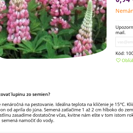
Nemám
Upozorní
mail.
Kód:
10
Obľú
emienkové bomby -
arčekový box na vajíčka -...
tovať lupinu zo semien?
,68 €
e nenáročná na pestovanie. Ideálna teplota na klíčenie je 15°C. K
uchynské bylinky na malú
on od apríla do júna. Semená zatlačíme 1 až 2 cm hlboko do zeme.
lochu - výsevný disk...
astlinu zasadíme dostatočne včas, kvitne nám ešte v tom istom
,80 €
 semená namočiť do vody.
rkva neskorá Cidera -