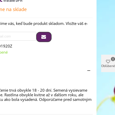
e na sklade
me vás, keď bude produkt skladom. Vložte váš e-
01920Z
bené
0
Obľúbené
líčenie trvá obvykle 18 - 20 dní. Semená vysievame
 Rastlina obvykle kvitne až v ďalšom roku, ale
 roku ako bola vysadená. Odporúčame pred samotným