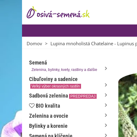
Domov
>
Lupina mnoholistá Chatelaine - Lupinus p
Semená
Zelenina, bylinky, kvety, rastliny a ďalšie
Cibuľoviny a sadenice
Veľký výber okrasných rastlín
Sadbová zelenina
PREDPREDAJ
BIO kvalita
Zelenina a ovocie
Bylinky a korenie
Semená na klíčenie