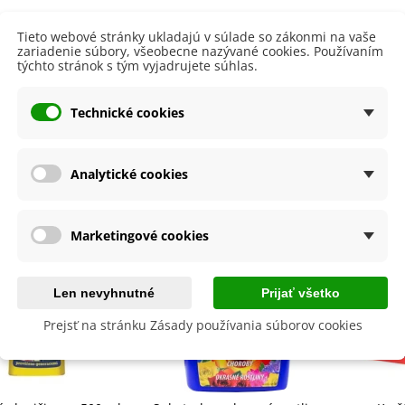
aucus carota - semená -...
 produktu
,53 €
Tieto webové stránky ukladajú v súlade so zákonmi na vaše
zariadenie súbory, všeobecne nazývané cookies. Používaním
alia Canova - Lilium -
týchto stránok s tým vyjadrujete súhlas.
lita
Nie
ibuľoviny - 1 ks
3,85 €
-30%
,69 €
Technické cookies
byste ešte potrebovať
egónia plnokvetá žltá -
egonia superba -...
3,85 €
-30%
,69 €
Analytické cookies
ukalyptus Baby Blue -
lahovičník - Eukalyptus...
Marketingové cookies
,08 €
Len nevyhnutné
Prijať všetko
Prejsť na stránku Zásady používania súborov cookies