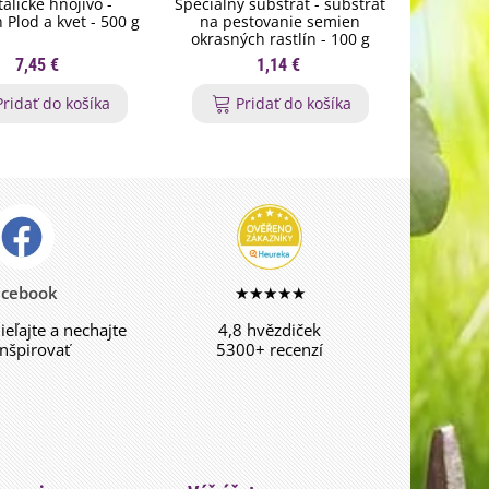
talické hnojivo -
Špeciálny substrát - substrát
Zmes letn
n Plod a kvet - 500 g
na pestovanie semien
- červená
okrasných rastlín - 100 g
7,45 €
1,14 €
Pridať do košíka
Pridať do košíka
acebook
★★★★★
dieľajte a nechajte
4,8 hvězdiček
inšpirovať
5300+ recenzí