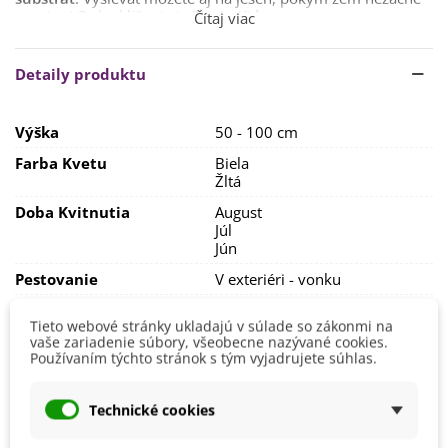
zamŕzať. Doba klíčenia je
3 – 4 týždne.
Čítaj viac
Najviac sa margarétam bude dariť na
slnečnom stanovisku
s priepustnou a výživnou pôdou,
bohatou na živiny. Stačí
Detaily produktu
záhradná zemina, do ktorej zapracujeme kompost.
Margaréty nie sú náročné na zálievku, stačí ich zalievať v
Výška
50 - 100 cm
čase väčšieho sucha.
Farba Kvetu
Biela
Rastliny je potrebné každý druhý až tretí rok rozdeliť a
Žltá
rozsadiť, aby nezačali vymŕzať.
Doba Kvitnutia
August
Júl
Jún
Pestovanie
V exteriéri - vonku
Stanovisko
Slnečné
Tieto webové stránky ukladajú v súlade so zákonmi na
Výsev/výsadba
Apríl
vaše zariadenie súbory, všeobecne nazývané cookies.
Používaním týchto stránok s tým vyjadrujete súhlas.
Máj
Výrobca
SemenaOnline
Technické cookies
Mrazuvzdornosť
Áno