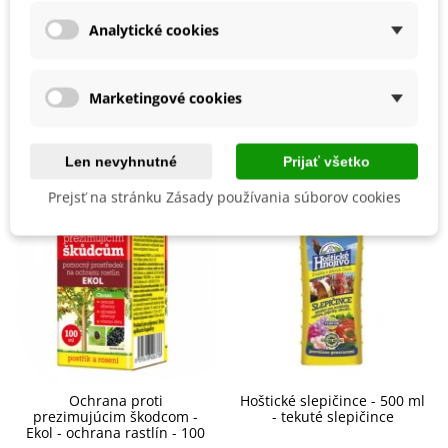
Vegetačné Obdobie
Trvalky
Analytické cookies
BIO Kvalita
Nie
Mohli byste ešte potrebovať
Marketingové cookies
Len nevyhnutné
Prijať všetko
Prejsť na stránku Zásady používania súborov cookies
Ochrana proti
Hoštické slepičince - 500 ml
prezimujúcim škodcom -
- tekuté slepičince
Ekol - ochrana rastlín - 100