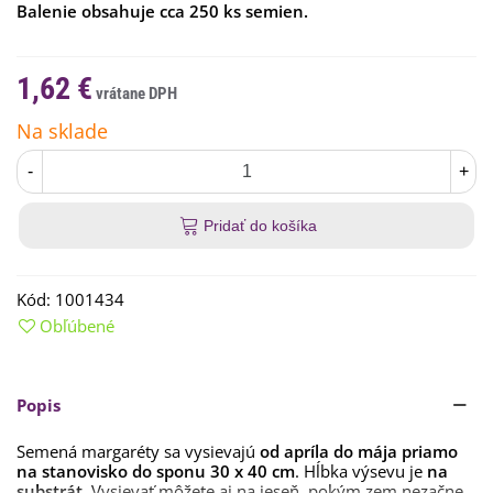
Balenie obsahuje cca 250 ks semien.
1,62 €
Na sklade
-
+
Pridať do košíka
Kód:
1001434
Obľúbené
Popis
Semená margaréty sa vysievajú
od apríla do mája priamo
na stanovisko do sponu 30 x 40 cm
. Hĺbka výsevu je
na
substrát
. Vysievať môžete aj na jeseň, pokým zem nezačne