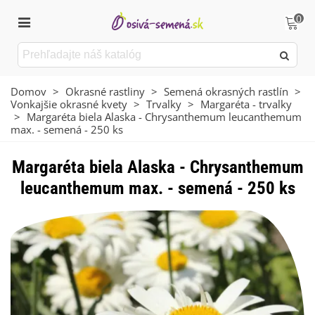
0
Domov
>
Okrasné rastliny
>
Semená okrasných rastlín
>
Vonkajšie okrasné kvety
>
Trvalky
>
Margaréta - trvalky
>
Margaréta biela Alaska - Chrysanthemum leucanthemum
max. - semená - 250 ks
Margaréta biela Alaska - Chrysanthemum
leucanthemum max. - semená - 250 ks