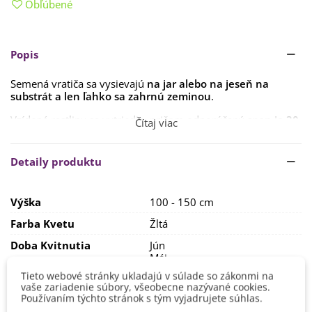
Obľúbené
Popis
Semená vratiča sa vysievajú
na jar alebo na jeseň
na
substrát a len ľahko sa zahrnú zeminou
.
Vzídené rastliny sa vytriedia, pričom odporúčaný
spon je 30
Čítaj viac
x 40 cm.
Vratiču vyhovuje
slnečné či polo-tienisté stanovisko, s
Detaily produktu
dobre priepustným a výživným substrátom
.
Rastlina nie je vhodná na pestovanie v interiéri.
Výška
100 - 150 cm
Farba Kvetu
Žltá
Doba Kvitnutia
Jún
Máj
Tieto webové stránky ukladajú v súlade so zákonmi na
Pestovanie
V exteriéri - vonku
vaše zariadenie súbory, všeobecne nazývané cookies.
Používaním týchto stránok s tým vyjadrujete súhlas.
Stanovisko
Polotienisté