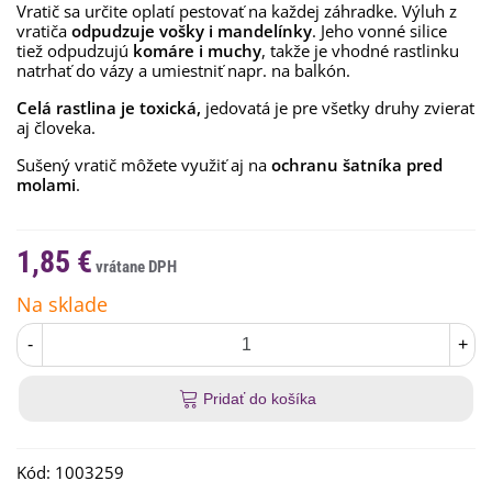
Vratič sa určite oplatí pestovať na každej záhradke. Výluh z
vratiča
odpudzuje vošky i mandelínky
. Jeho vonné silice
tiež odpudzujú
komáre i muchy
, takže je vhodné rastlinku
natrhať do vázy a umiestniť napr. na balkón.
Celá rastlina je toxická,
jedovatá je pre všetky druhy zvierat
aj človeka.
Sušený vratič môžete využiť aj na
ochranu šatníka pred
molami
.
1,85 €
Na sklade
-
+
Pridať do košíka
Kód:
1003259