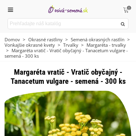
0
Domov
>
Okrasné rastliny
>
Semená okrasných rastlín
>
Vonkajšie okrasné kvety
>
Trvalky
>
Margaréta - trvalky
>
Margaréta vratič - Vratič obyčajný - Tanacetum vulgare -
semená - 300 ks
Margaréta vratič - Vratič obyčajný -
Tanacetum vulgare - semená - 300 ks