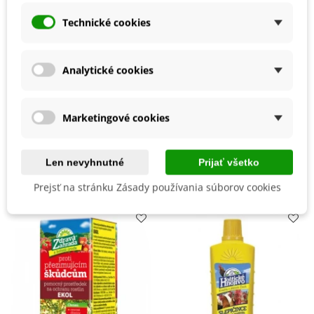
Slnečné
Technické cookies
Výsev/výsadba
Apríl
September
Výrobca
SemenaOnline
Analytické cookies
Mrazuvzdornosť
Áno
Vegetačné Obdobie
Trvalky
Marketingové cookies
BIO Kvalita
Nie
Len nevyhnutné
Prijať všetko
Mohli byste ešte potrebovať
Prejsť na stránku Zásady používania súborov cookies