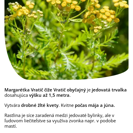
Margarétka Vratič čiže Vratič obyčajný
je
jedovatá trvalka
dosahujúca
výšku až 1,5 metra
.
Vytvára
drobné žlté kvety
.
Kvitne
počas mája a júna.
Rastlina je síce zaradená medzi jedovaté bylinky, ale v
ľudovom liečiteľstve sa využíva zvonka napr. v podobe
mastí.