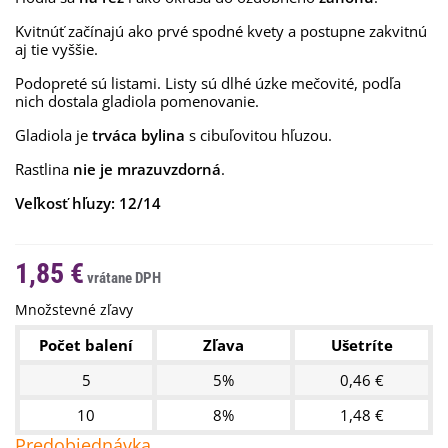
Kvitnúť začínajú ako prvé spodné kvety a postupne zakvitnú
aj tie vyššie.
Podopreté sú listami. Listy sú dlhé úzke mečovité, podľa
nich dostala gladiola pomenovanie.
Gladiola je
trváca bylina
s cibuľovitou hľuzou.
Rastlina
nie je mrazuvzdorná
.
Veľkosť hľuzy: 12/14
1,85 €
Množstevné zľavy
Počet balení
Zľava
Ušetríte
5
5%
0,46 €
10
8%
1,48 €
Predobjednávka