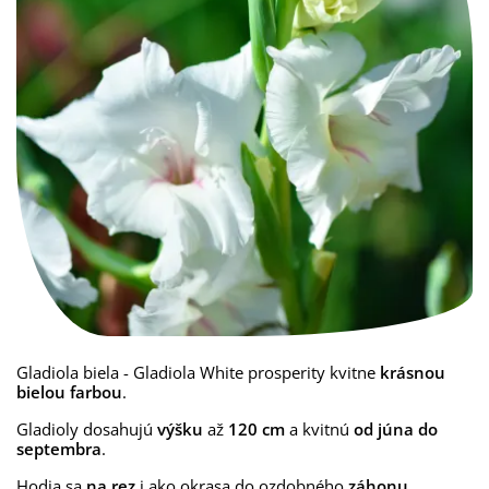
Gladiola biela - Gladiola White prosperity kvitne
krásnou
bielou farbou
.
Gladioly dosahujú
výšku
až
120 cm
a kvitnú
od júna do
septembra
.
Hodia sa
na rez
i ako okrasa do ozdobného
záhonu
.