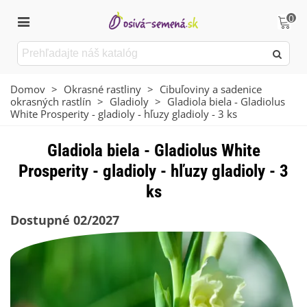
0
Domov
>
Okrasné rastliny
>
Cibuľoviny a sadenice
okrasných rastlín
>
Gladioly
>
Gladiola biela - Gladiolus
White Prosperity - gladioly - hľuzy gladioly - 3 ks
Gladiola biela - Gladiolus White
Prosperity - gladioly - hľuzy gladioly - 3
ks
Dostupné 02/2027