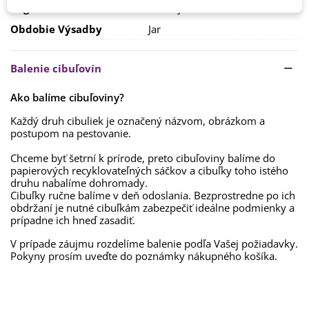
Vegetačné Obdobie
Trvalky
hľuzy zo zeme vybrať. Hľuzy sa nechávajú preschnúť a až
potom sa odstraňuje nadzemná časť rastliny. Na ďalšiu
Obdobie Výsadby
Jar
sezónu sa nechávajú iba nové a zdravé hľuzy (nad pôvodnou
vyrastie nová s koreňmi, ktorá sa musí opatrne oddeliť).
Skladujú sa
v chladnej miestnosti s teplotou do 10 °C.
Balenie cibuľovín
Ako balíme cibuľoviny?
Každý druh cibuliek je označený názvom, obrázkom a
postupom na pestovanie.
Chceme byť šetrní k prírode, preto cibuľoviny balíme do
papierových recyklovateľných sáčkov a cibuľky toho istého
druhu nabalíme dohromady.
Cibuľky ručne balíme v deň odoslania. Bezprostredne po ich
obdržaní je nutné cibuľkám zabezpečiť ideálne podmienky a
prípadne ich hneď zasadiť.
V prípade záujmu rozdelíme balenie podľa Vašej požiadavky.
Pokyny prosím uveďte do poznámky nákupného košíka.