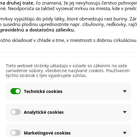
na druhej trate
aucus carota - semená -...
, čo znamená, že jej nevyhovujú čerstvo pohnoje
bné. Neodporúča sa taktiež vysievať mrkvu na miesta, kde v predc
,53 €
rkvy vypúšťajú do pôdy látky, ktoré obmedzujú rast buriny. Zárov
alia Canova - Lilium -
o susednú plodinu uprednostnite napr. cibuľoviny, reďkovky, rajči
ibuľoviny - 1 ks
e
pravidelnú a dostatočnú zálievku.
3,85 €
-30%
,69 €
žno skladovať v chlade a tme, v miestnosti s dobrou cirkuláciou
egónia plnokvetá žltá -
egonia superba -...
3,85 €
-30%
,69 €
 produktu
Tieto webové stránky ukladajú v súlade so zákonmi na vaše
ukalyptus Baby Blue -
zariadenie súbory, všeobecne nazývané cookies. Používaním
lahovičník - Eukalyptus...
týchto stránok s tým vyjadrujete súhlas.
lodu
Oranžová
,08 €
nie
V exteriéri - vonku
Technické cookies
sko
Slnečné
výsadba
Apríl
Analytické cookies
Marec
dornosť
Nie
lita
Nie
Marketingové cookies