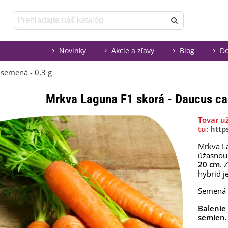
Novinky
Akcie a zľavy
Blog
Do
 semená - 0,3 g
Mrkva Laguna F1 skorá - Daucus car
Tovar u
tu:
http
Mrkva L
úžasnou
20 cm
. 
hybrid j
Semená 
Balenie
semien.