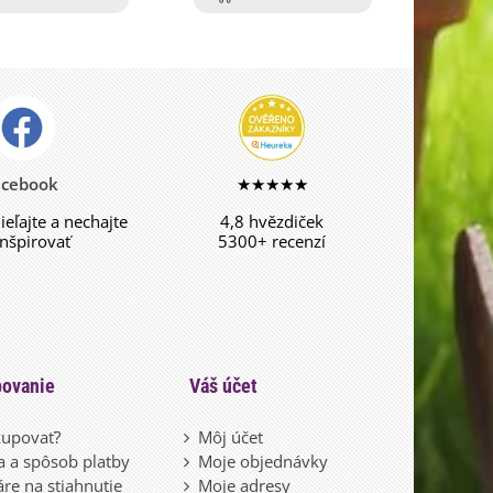
acebook
★★★★★
dieľajte a nechajte
4,8 hvězdiček
inšpirovať
5300+ recenzí
ovanie
Váš účet
upovať?
Môj účet
 a spôsob platby
Moje objednávky
re na stiahnutie
Moje adresy