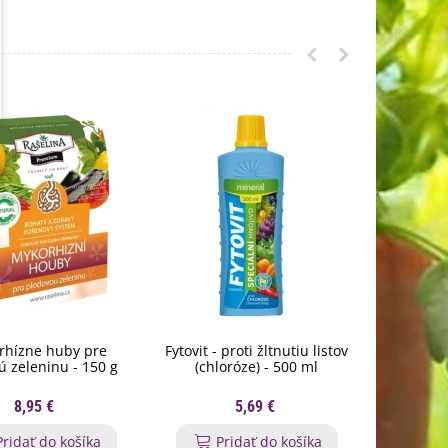
rhízne huby pre
Fytovit - proti žltnutiu listov
Krista
ú zeleninu - 150 g
(chloróze) - 500 ml
8,95 €
5,69 €
Pridať do košíka
Pridať do košíka
P