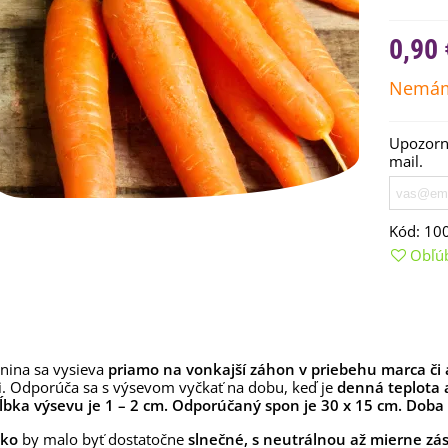
0,90 
Nemám
Upozorní
mail.
Kód:
10
Obľú
emienkové bomby -
arčekový box na vajíčka -...
,68 €
uchynské bylinky na malú
enina sa vysieva
priamo na vonkajší záhon v priebehu marca či a
lochu - výsevný disk...
ri. Odporúča sa s výsevom vyčkať na dobu, keď je
denná teplota 
,80 €
ĺbka výsevu je 1 – 2 cm. Odporúčaný spon je 30 x 15 cm. Doba k
sko
by malo byť dostatočne
slnečné, s neutrálnou až mierne zás
rkva neskorá Cidera -