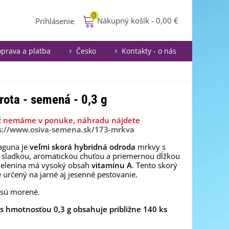
0
Nákupný košík
-
0,00 €
Prihlásenie
prava a platba
Česko
Kontakty - o nás
ota - semená - 0,3 g
ž nemáme v ponuke, náhradu nájdete
s://www.osiva-semena.sk/173-mrkva
aguna je
veľmi skorá hybridná odroda
mrkvy s
 sladkou, aromatickou chuťou a priemernou dĺžkou
Zelenina má vysoký obsah
vitamínu A
. Tento skorý
e určený na jarné aj jesenné pestovanie.
sú morené.
 s hmotnosťou 0,3 g obsahuje približne 140 ks