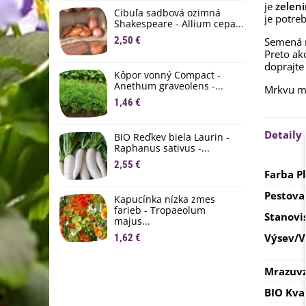
je
zeleni
D
Cibuľa sadbová ozimná
je potre
1
Shakespeare - Allium cepa...
2,50 €
Semená m
Ľ
Preto ak
c
doprajt
Kôpor vonný Compact -
2
Anethum graveolens -...
Mrkvu mo
B
1,46 €
B
2
Detaily
BIO Reďkev biela Laurin -
Raphanus sativus -...
E
2,55 €
B
Farba P
4
Pestova
Kapucínka nízka zmes
farieb - Tropaeolum
Stanovi
majus...
Výsev/
1,62 €
Mrazuvz
BIO Kva