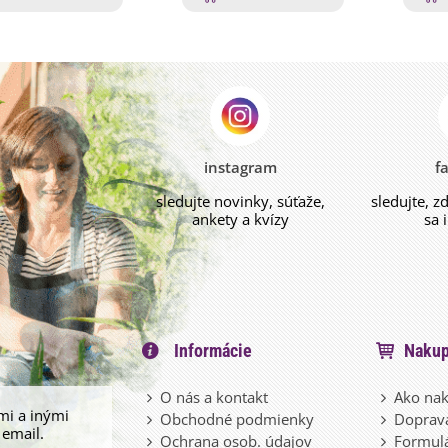
instagram
f
sledujte novinky, súťaže,
sledujte, z
ankety a kvízy
sa 
Informácie
Nakup
O nás a kontakt
Ako nak
mi a inými
Obchodné podmienky
Doprava
 email.
Ochrana osob. údajov
Formulá