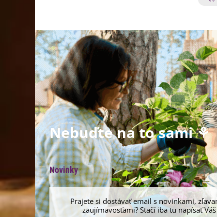
Nebuďte na to sami ⚘
Novinky
Prajete si dostávať email s novinkami, zľava
zaujímavosťami? Stačí iba tu napísať Váš