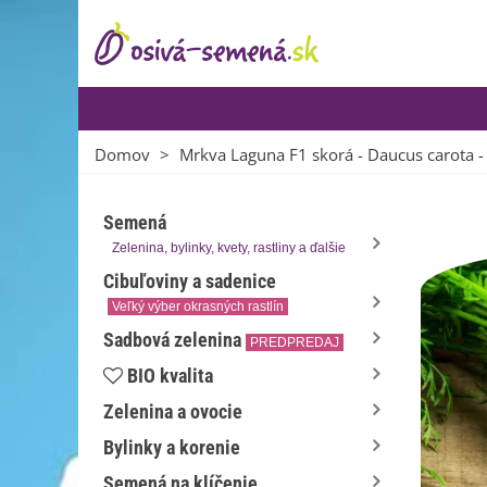
Domov
>
Mrkva Laguna F1 skorá - Daucus carota -
Semená
Zelenina, bylinky, kvety, rastliny a ďalšie
Cibuľoviny a sadenice
Veľký výber okrasných rastlín
Sadbová zelenina
PREDPREDAJ
BIO kvalita
Zelenina a ovocie
Bylinky a korenie
Semená na klíčenie