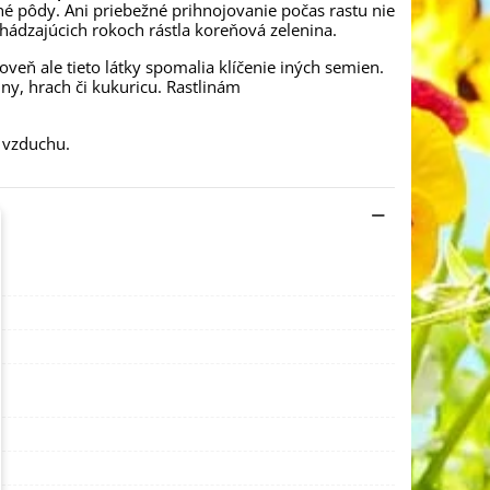
né pôdy. Ani priebežné prihnojovanie počas rastu nie
hádzajúcich rokoch rástla koreňová zelenina.
eň ale tieto látky spomalia klíčenie iných semien.
ny, hrach či kukuricu. Rastlinám
 vzduchu.