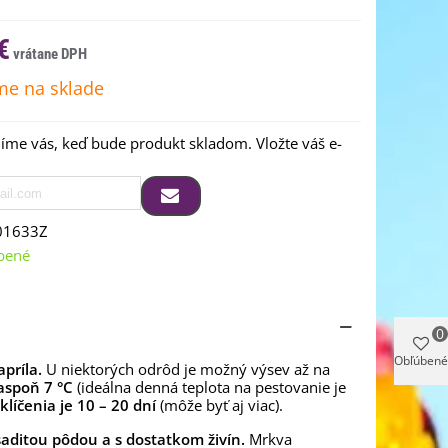
€
e na sklade
me vás, keď bude produkt skladom. Vložte váš e-
01633Z
bené
0
Obľúbené
príla.
U niektorých odrôd je možný výsev až na
aspoň 7 °C
(ideálna denná teplota na pestovanie je
líčenia je 10 – 20 dní
(môže byť aj viac).
aditou pôdou a s dostatkom živín.
Mrkva