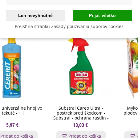
byste ešte potrebovať
Len nevyhnutné
Prijať všetko
Prejsť na stránku Zásady používania súborov cookies
- univerzálne hnojivo
Substral Careo Ultra -
Myko
tekuté - 1 l
postrek proti škodcom -
plodov
Substral - ochrana rastlín -
750 ml
5,97 €
13,03 €
Pridať do košíka
Pridať do košíka