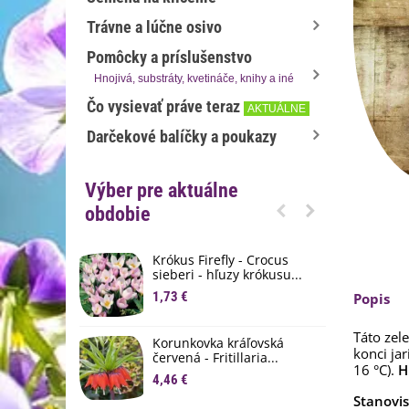
Trávne a lúčne osivo
Pomôcky a príslušenstvo
Hnojivá, substráty, kvetináče, knihy a iné
Čo vysievať práve teraz
AKTUÁLNE
Darčekové balíčky a poukazy
Výber pre aktuálne
obdobie
Krókus Firefly - Crocus
S
sieberi - hľuzy krókusu...
d
1,73 €
8
Popis
K
Táto zel
Korunkovka kráľovská
p
konci ja
červená - Fritillaria...
3
16 °C).
H
4,46 €
Stanovi
M