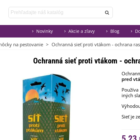
Novinky
Akcie a zľavy
Blog
Do
môcky na pestovanie
>
Ochranná sieť proti vtákom - ochrana rast
Ochranná sieť proti vtákom - ochra
Ochranná
pred vt
Používa 
iných sl
Výhodou
Sieť je z
5,23 