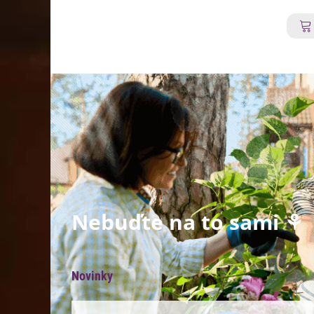
Nebuďte na to sami ⚘
Novinky