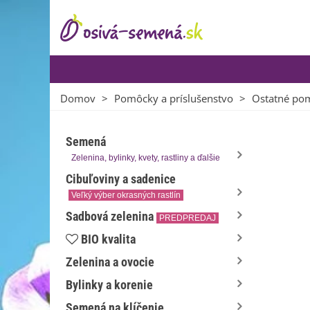
Domov
>
Pomôcky a príslušenstvo
>
Ostatné po
Semená
Zelenina, bylinky, kvety, rastliny a ďalšie
Cibuľoviny a sadenice
Veľký výber okrasných rastlín
Sadbová zelenina
PREDPREDAJ
BIO kvalita
Zelenina a ovocie
Bylinky a korenie
Semená na klíčenie