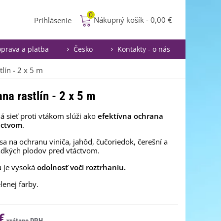
0
Nákupný košík
-
0,00 €
Prihlásenie
prava a platba
Česko
Kontakty - o nás
lín - 2 x 5 m
na rastlín - 2 x 5 m
 sieť proti vtákom slúži ako
efektívna ochrana
áctvom
.
sa na ochranu viniča, jahôd, čučoriedok, čerešní a
adkých plodov pred vtáctvom.
 je vysoká
odolnosť voči roztrhaniu.
elenej farby.
€