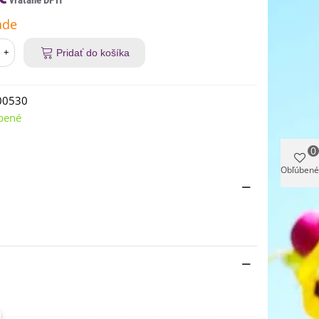
ade
+
Pridať do košíka
00530
bené
0
Obľúbené