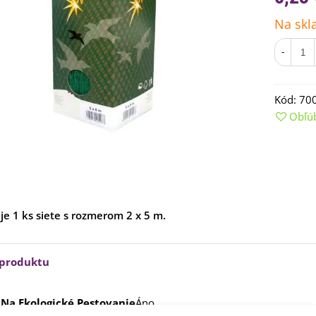
Na skl
-
Kód:
70
Obľú
emienkové bomby -
arčekový box na vajíčka -...
 je 1 ks siete s rozmerom 2 x 5 m.
,68 €
uchynské bylinky na malú
 produktu
lochu - výsevný disk...
,80 €
Na Ekologické Pestovanie
Áno
rkva neskorá Cidera -