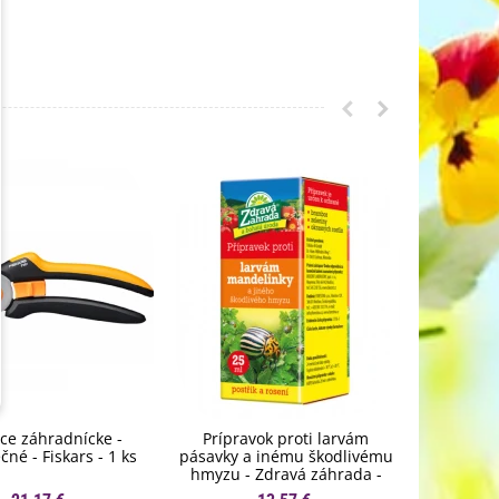
ce záhradnícke -
Prípravok proti larvám
Kaput Pr
né - Fiskars - 1 ks
pásavky a inému škodlivému
zeleného
hmyzu - Zdravá záhrada -
ochrana
ochrana rastlín - 20 ml