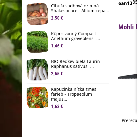
8
D
ean13
Cibuľa sadbová ozimná
1
Shakespeare - Allium cepa...
2,50 €
Ľ
Mohli 
c
Kôpor vonný Compact -
2
Anethum graveolens -...
B
1,46 €
B
2
BIO Reďkev biela Laurin -
Raphanus sativus -...
E
2,55 €
B
4
Kapucínka nízka zmes
farieb - Tropaeolum
majus...
1,62 €
Prerezá