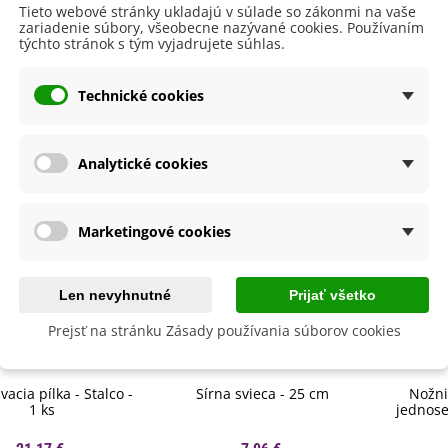
594032160051
aucus carota - semená -...
Tieto webové stránky ukladajú v súlade so zákonmi na vaše
zariadenie súbory, všeobecne nazývané cookies. Používaním
,53 €
týchto stránok s tým vyjadrujete súhlas.
alia Canova - Lilium -
byste ešte potrebovať
ibuľoviny - 1 ks
Technické cookies
3,85 €
-30%
,69 €
egónia plnokvetá žltá -
Analytické cookies
egonia superba -...
3,85 €
-30%
,69 €
ukalyptus Baby Blue -
Marketingové cookies
lahovičník - Eukalyptus...
,08 €
Len nevyhnutné
Prijať všetko
Prejsť na stránku Zásady používania súborov cookies
vacia pílka - Stalco -
Sírna svieca - 25 cm
Nožni
1 ks
jednoseč