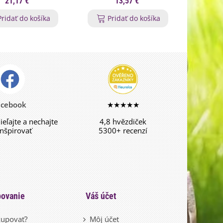
21,17 €
13,57 €
Pridať do košíka
Pridať do košíka
P
acebook
★★★★★
dieľajte a nechajte
4,8 hvězdiček
inšpirovať
5300+ recenzí
ovanie
Váš účet
upovať?
Môj účet