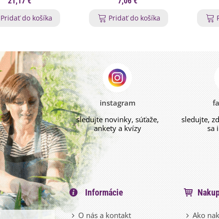
21,17 €
7,06 €
Pridať do košíka
Pridať do košíka
instagram
f
sledujte novinky, súťaže,
sledujte, z
ankety a kvízy
sa 
Informácie
Nakup
O nás a kontakt
Ako nak