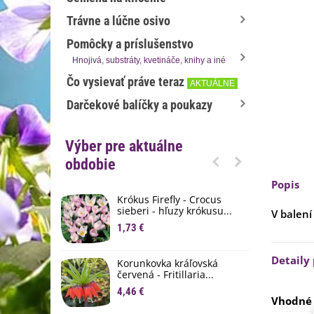
Trávne a lúčne osivo
Pomôcky a príslušenstvo
Hnojivá, substráty, kvetináče, knihy a iné
Čo vysievať práve teraz
AKTUÁLNE
Darčekové balíčky a poukazy
Výber pre aktuálne
obdobie
Popis
Krókus Firefly - Crocus
S
sieberi - hľuzy krókusu...
d
V balení
1,73 €
8
K
Detaily
Korunkovka kráľovská
p
červená - Fritillaria...
3
4,46 €
Vhodné 
M