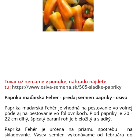
Tovar už nemáme v ponuke, náhradu nájdete
tu:
https://www.osiva-semena.sk/505-sladke-papriky
Paprika maďarská Fehér - predaj semien papriky - osivo
Paprika
maďarská
Fehér
je vhodná
na pestovanie
vo voľnej
pôde
aj
na
pestovanie vo
fóliovníkoch
.
Plod
papriky
je 20
-
22
cm
dlhý,
špicatý
baraní
roh
je
bielo
žltý a
sladký
.
Paprika
Fehér
je
určená
na priamu spotrebu
i
na
skladovanie
.
Výsev
semien
vykonávame
od
februára do