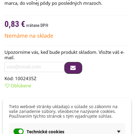
marca,
do voľnej
pôdy
po
posledných
mrazoch
.
0,83 €
Nemáme na sklade
Upozorníme vás, keď bude produkt skladom. Vložte váš e-
mail.
Kód:
1002435Z
Obľúbené
Tieto webové stránky ukladajú v súlade so zákonmi na
Detaily produktu
vaše zariadenie súbory, všeobecne nazývané cookies.
Používaním týchto stránok s tým vyjadrujete súhlas.
Farba Plodu
Oranžová
Technické cookies
BIO Kvalita
Nie