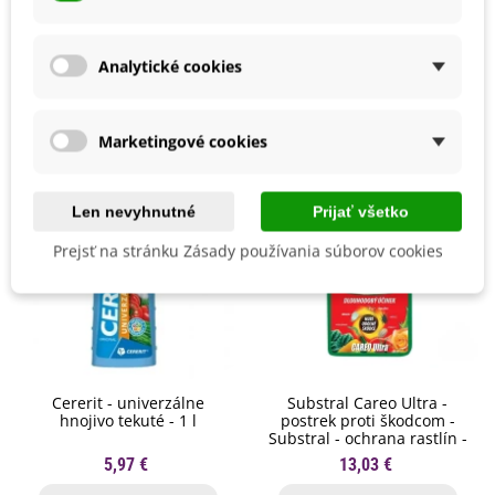
Analytické cookies
Mohli byste ešte potrebovať
Marketingové cookies
Len nevyhnutné
Prijať všetko
Prejsť na stránku Zásady používania súborov cookies
Cererit - univerzálne
Substral Careo Ultra -
hnojivo tekuté - 1 l
postrek proti škodcom -
Substral - ochrana rastlín -
750 ml
5,97 €
13,03 €