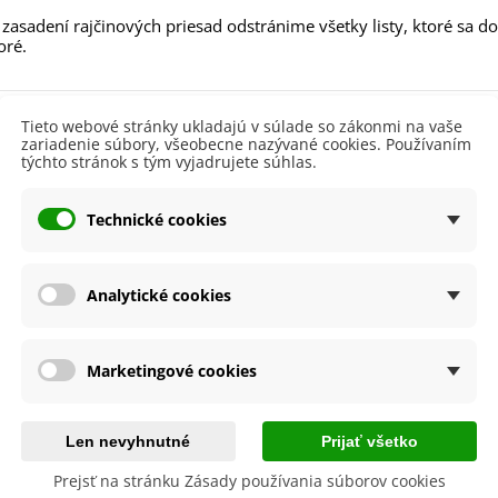
aucus carota - semená -...
zasadení rajčinových priesad odstránime všetky listy, ktoré sa do
,53 €
oré.
alia Canova - Lilium -
ibuľoviny - 1 ks
 produktu
3,85 €
-30%
,69 €
Tieto webové stránky ukladajú v súlade so zákonmi na vaše
zariadenie súbory, všeobecne nazývané cookies. Používaním
týchto stránok s tým vyjadrujete súhlas.
egónia plnokvetá žltá -
lodu
egonia superba -...
Červená
3,85 €
-30%
,69 €
Paradajky
Kolíková
Technické cookies
lita
ukalyptus Baby Blue -
Nie
lahovičník - Eukalyptus...
Analytické cookies
,08 €
byste ešte potrebovať
Marketingové cookies
Len nevyhnutné
Prijať všetko
Prejsť na stránku Zásady používania súborov cookies