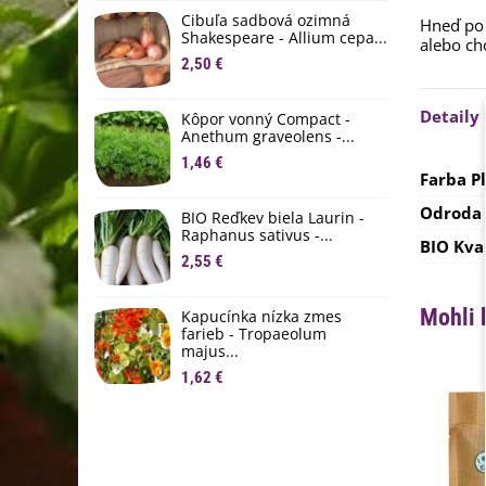
D
Cibuľa sadbová ozimná
Hneď po 
1
Shakespeare - Allium cepa...
alebo ch
2,50 €
Ľ
c
Detaily
Kôpor vonný Compact -
2
Anethum graveolens -...
B
1,46 €
Farba P
B
2
Odroda 
BIO Reďkev biela Laurin -
Raphanus sativus -...
BIO Kva
E
2,55 €
B
4
Mohli 
Kapucínka nízka zmes
farieb - Tropaeolum
majus...
1,62 €