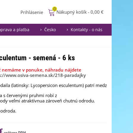
0
Nákupný košík
-
0,00 €
Prihlásenie
prava a platba
Česko
Kontakty - o nás
sculentum - semená - 6 ks
ž nemáme v ponuke, náhradu nájdete
s://www.osiva-semena.sk/218-paradajky
daila
(
latinsky
:
Lycopersicon
esculentum
)
patrí
medzi
najsladšie
ba
s
červenými
pruhmi
robí
z
rody
veľmi
atraktívnua
zároveň
chutnú
odrodu.
 odroda.
€