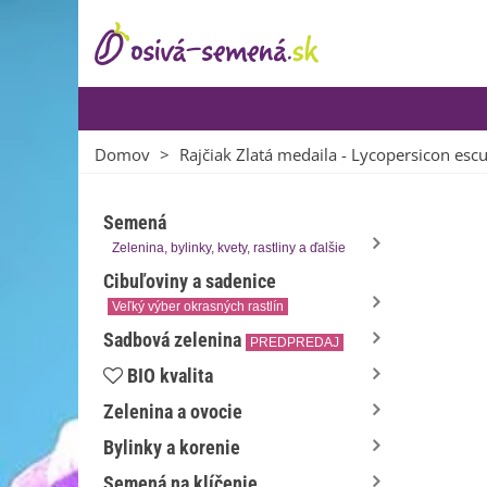
Domov
>
Rajčiak Zlatá medaila - Lycopersicon esc
Semená
Zelenina, bylinky, kvety, rastliny a ďalšie
Cibuľoviny a sadenice
Veľký výber okrasných rastlín
Sadbová zelenina
PREDPREDAJ
BIO kvalita
Zelenina a ovocie
Bylinky a korenie
Semená na klíčenie