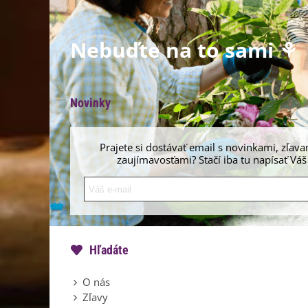
Nebuďte na to sami ⚘
Novinky
Prajete si dostávať email s novinkami, zľava
zaujímavosťami? Stačí iba tu napísať Váš
Hľadáte
O nás
Zľavy