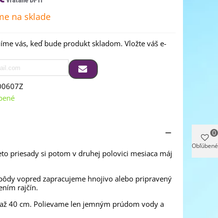
e na sklade
me vás, keď bude produkt skladom. Vložte váš e-
00607Z
bené
0
Obľúbené
ieto priesady si potom v druhej polovici mesiaca máj
o pôdy vopred zapracujeme hnojivo alebo pripravený
ením rajčín.
0 až 40 cm. Polievame len jemným prúdom vody a