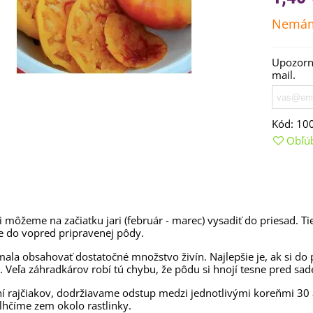
Nemám
Upozorní
mail.
Kód:
10
Obľú
emienkové bomby -
arčekový box na vajíčka -...
si môžeme na začiatku jari (február - marec) vysadiť do priesad. T
,68 €
 do vopred pripravenej pôdy.
uchynské bylinky na malú
mala obsahovať dostatočné množstvo živín. Najlepšie je, ak si d
lochu - výsevný disk...
 Veľa záhradkárov robí tú chybu, že pôdu si hnojí tesne pred sad
,80 €
ní rajčiakov, dodržiavame odstup medzi jednotlivými koreňmi 3
lhčíme zem okolo rastlinky.
rkva neskorá Cidera -