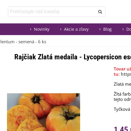
Novinky
Akcie a zľavy
Blog
Do
ulentum - semená - 6 ks
Rajčiak Zlatá medaila - Lycopersicon e
Tovar u
tu:
http
Zlatá
me
Žltá far
tejto
od
Tyčková
1,45 