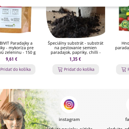
IVIT Paradajky a
Špeciálny substrát - substrát
Hno
iky - mykoríza pre
na pestovanie semien
paradaj
vú zeleninu - 150 g
paradajok, papriky, chilli -
200 g
9,61 €
1,35 €
Pridať do košíka
Pridať do košíka
instagram
f