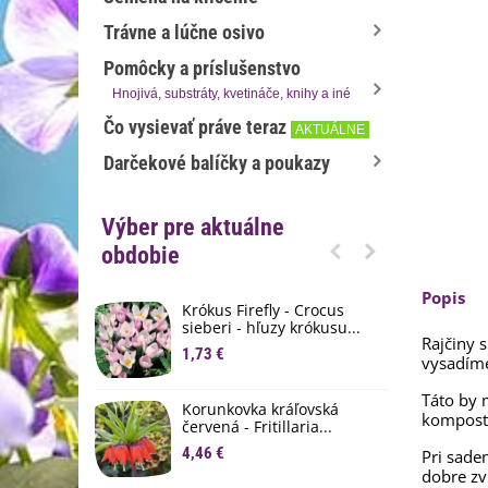
Trávne a lúčne osivo
Pomôcky a príslušenstvo
Hnojivá, substráty, kvetináče, knihy a iné
Čo vysievať práve teraz
AKTUÁLNE
Darčekové balíčky a poukazy
Výber pre aktuálne
obdobie
Popis
Krókus Firefly - Crocus
S
sieberi - hľuzy krókusu...
d
Rajčiny 
1,73 €
8
vysadíme
K
Táto by 
Korunkovka kráľovská
p
kompost.
červená - Fritillaria...
3
4,46 €
Pri sade
dobre zv
M