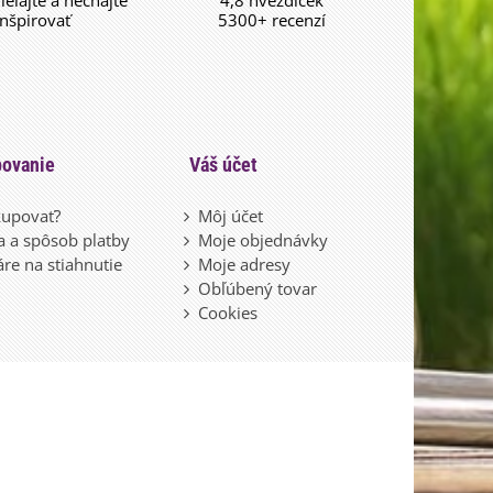
dieľajte a nechajte
4,8 hvězdiček
inšpirovať
5300+ recenzí
ovanie
Váš účet
upovať?
Môj účet
 a spôsob platby
Moje objednávky
re na stiahnutie
Moje adresy
Obľúbený tovar
Cookies