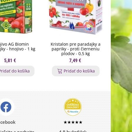
jivo AG Biomin
Kristalon pre paradajky a
Hošti
ky - hnojivo - 1 kg
papriky - proti čierneniu
paradajky
plodov - 0,5 kg
5,81 €
7,49 €
Pridať do košíka
Pridať do košíka
P
acebook
★★★★★