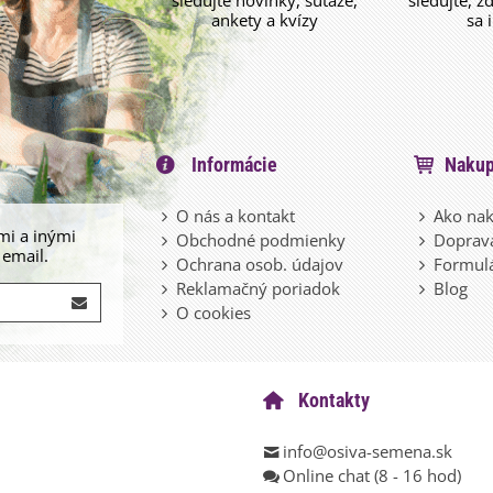
sledujte novinky, súťaže,
sledujte, z
ankety a kvízy
sa 
Informácie
Nakup
O nás a kontakt
Ako nak
mi a inými
Obchodné podmienky
Doprava
 email.
Ochrana osob. údajov
Formulá
Reklamačný poriadok
Blog
O cookies
Kontakty
info@osiva-semena.sk
Online chat (8 - 16 hod)