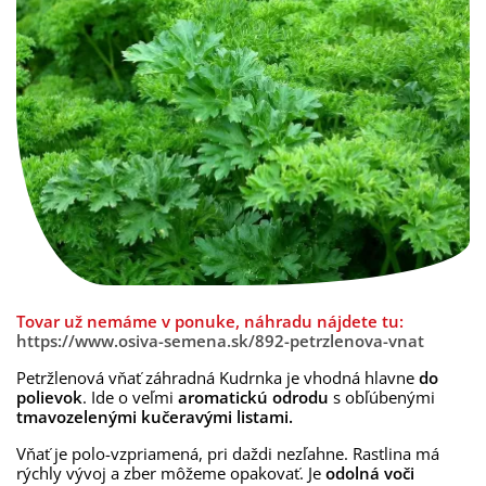
Tovar už nemáme v ponuke, náhradu nájdete tu:
https://www.osiva-semena.sk/892-petrzlenova-vnat
Petržlenová vňať záhradná Kudrnka je vhodná hlavne
do
polievok
. Ide o veľmi
aromatickú odrodu
s obľúbenými
tmavozelenými
kučeravými listami.
Vňať je polo-vzpriamená, pri daždi nezľahne. Rastlina má
rýchly vývoj a zber môžeme opakovať. Je
odolná voči