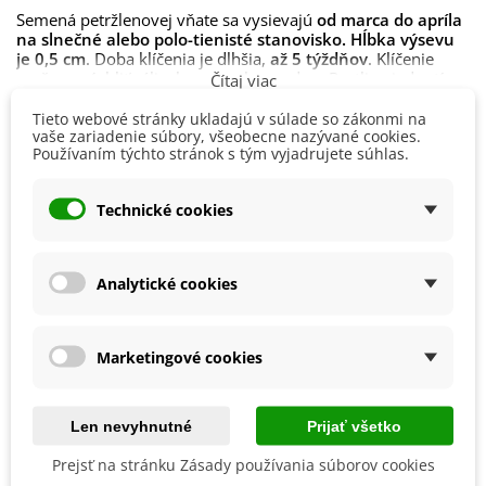
Semená petržlenovej vňate sa vysievajú
od marca do apríla
na slnečné alebo polo-tienisté stanovisko. Hĺbka výsevu
je 0,5 cm
. Doba klíčenia je dlhšia,
až 5 týždňov
. Klíčenie
možno urýchliť zálievkou s teplou vodou. Rastliny jednotíme
Čítaj viac
na
20 x 25 cm
. Pre skorý jarný rast je možné výsev spraviť
až na jeseň.
Tieto webové stránky ukladajú v súlade so zákonmi na
vaše zariadenie súbory, všeobecne nazývané cookies.
Detaily produktu
Používaním týchto stránok s tým vyjadrujete súhlas.
Pôda
pre petržlenovú vňať musí byť
stredne ťažká a
dostatočne vlhká.
Rastliny môžete hnojiť
NPK hnojivom
s
nižším obsahom dusíka.
Pestovanie
V exteriéri - vonku
Technické cookies
V interiéri - dnu
Petržlenová vňať sa zberá v čase, keď má rastlina asi 20 cm a
je dostatočne rozvetvená. V prípade dobrých
Stanovisko
Polotienisté
pestovateľských podmienok ho možno zberať až 5x do roka.
Slnečné
Analytické cookies
Rastliny možno nechať
cez zimu
v povápnenom záhone
alebo ich presadiť do kvetináčov a pestovať v byte.
Znesú
Výsev/výsadba
Apríl
krátkodobo mráz do -7 °C
. Zozbierané listy môžeme kratšiu
Marec
dobu uchovávať v chladničke, pre dlhodobé skladovanie sa
Október
Marketingové cookies
sušia alebo zamrazujú.
September
Odroda
Nehybridná
Len nevyhnutné
Prijať všetko
BIO Kvalita
Nie
Prejsť na stránku Zásady používania súborov cookies