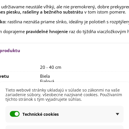
aucus carota - semená -...
udržiavame neustále vlhký, ale nie premokrený, dobre prekyprený
,53 €
es piesku, rašeliny a bežného substrátu
v tom istom pomere.
alia Canova - Lilium -
ko:
rastlina neznáša priame slnko, ideálny je polotieň s rozptýle
ibuľoviny - 1 ks
ám doprajeme
pravidelné hnojenie
raz do týždňa viaczložkovým 
3,85 €
-30%
,69 €
egónia plnokvetá žltá -
egonia superba -...
 produktu
3,85 €
-30%
,69 €
ukalyptus Baby Blue -
20 - 40 cm
lahovičník - Eukalyptus...
vetu
Biela
,08 €
Fialová
Ružová
Tieto webové stránky ukladajú v súlade so zákonmi na vaše
zariadenie súbory, všeobecne nazývané cookies. Používaním
itnutia
August
týchto stránok s tým vyjadrujete súhlas.
Júl
Jún
September
Technické cookies
nie
V exteriéri - vonku
sko
Polotienisté