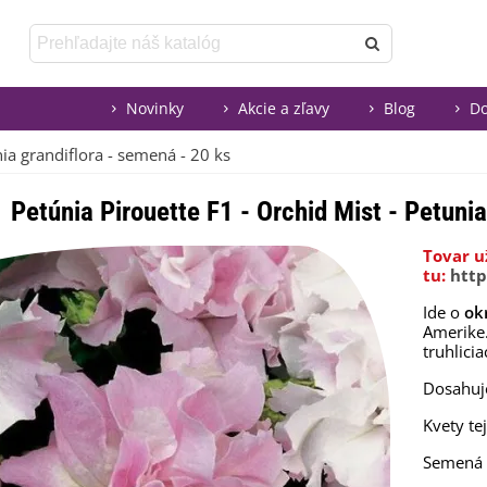
Novinky
Akcie a zľavy
Blog
Do
nia grandiflora - semená - 20 ks
Petúnia Pirouette F1 - Orchid Mist - Petuni
Tovar u
tu:
http
Ide o
ok
Amerike
truhlici
Dosahu
Kvety te
Semená 