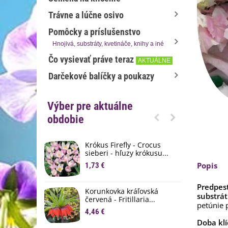
Trávne a lúčne osivo
Pomôcky a príslušenstvo
Hnojivá, substráty, kvetináče, knihy a iné
Čo vysievať práve teraz
AKTUÁLNE
Darčekové balíčky a poukazy
Výber pre aktuálne
obdobie
Krókus Firefly - Crocus
S
sieberi - hľuzy krókusu...
d
Popis
1,73 €
8
K
Predpes
Korunkovka kráľovská
p
substrá
červená - Fritillaria...
petúnie 
3
4,46 €
Doba klí
M