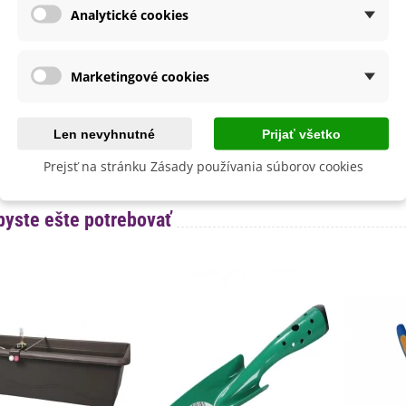
Analytické cookies
výsadba
Február
Január
Máj
Marec
Marketingové cookies
dornosť
Nie
né Obdobie
Letničky
Len nevyhnutné
Prijať všetko
lita
Nie
Prejsť na stránku Zásady používania súborov cookies
byste ešte potrebovať