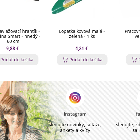
vlažovací hrantík -
Lopatka kovová malá -
Pracovn
Lina Smart - hnedý -
zelená - 1 ks
ve
60 cm
9,88 €
4,31 €
Pridať do košíka
Pridať do košíka
instagram
f
sledujte novinky, súťaže,
sledujte, z
ankety a kvízy
sa 