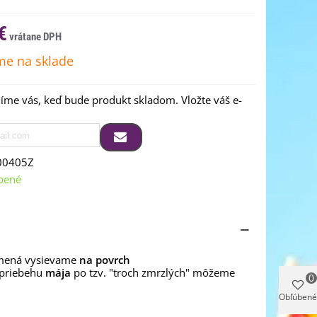
€
e na sklade
me vás, keď bude produkt skladom. Vložte váš e-
00405Z
bené
ená vysievame
na povrch
 priebehu
mája
po tzv. "troch zmrzlých" môžeme
0
Obľúbené