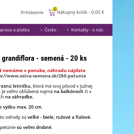
0
Nákupný košík
-
0,00 €
Prihlásenie
prava a platba
Česko
Kontakty - o nás
a grandiflora - semená - 20 ks
ž nemáme v ponuke, náhradu nájdete
s://www.osiva-semena.sk/280-petunia
rasnú letničku
, ktorá má svoj pôvod v Južnej
. Je veľmi obľúbená najmä
na balkónoch
či v
ach
na záhradke.
je
výšku max. 20 cm.
jto odrody sú
veľké - biele, ružové a fialové.
petúnie
sú veľmi drobné
.