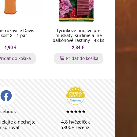
é rukavice Davis -
Tyčinkové hnojivo pre
Zmes letn
ľkosť 8 - 1 pár
muškáty, surfinie a iné
- červená
balkónové rastliny - 48 ks
4,90 €
2,34 €
Pridať do košíka
Pridať do košíka
acebook
★★★★★
dieľajte a nechajte
4,8 hvězdiček
inšpirovať
5300+ recenzí