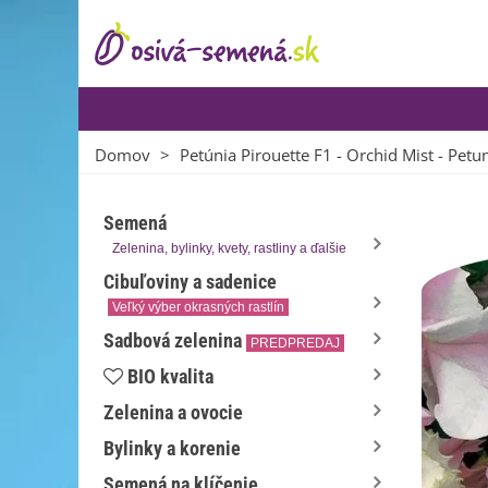
Domov
>
Petúnia Pirouette F1 - Orchid Mist - Petu
Semená
Zelenina, bylinky, kvety, rastliny a ďalšie
Cibuľoviny a sadenice
Veľký výber okrasných rastlín
Sadbová zelenina
PREDPREDAJ
BIO kvalita
Zelenina a ovocie
Bylinky a korenie
Semená na klíčenie