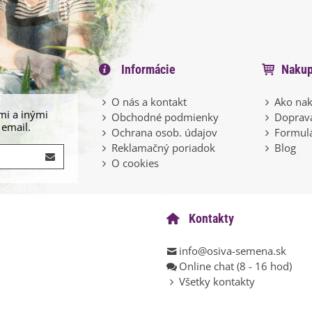
Informácie
Nakup
O nás a kontakt
Ako nak
mi a inými
Obchodné podmienky
Doprava
 email.
Ochrana osob. údajov
Formulá
Reklamačný poriadok
Blog
O cookies
Kontakty
info@osiva-semena.sk
Online chat (8 - 16 hod)
Všetky kontakty