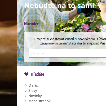
Nebuďte na to sami ⚘
Novinky
Prajete si dostávať email s novinkami, zľava
zaujímavosťami? Stačí iba tu napísať Váš
Hľadáte
O nás
Zľavy
Novinky
Mapa stránok