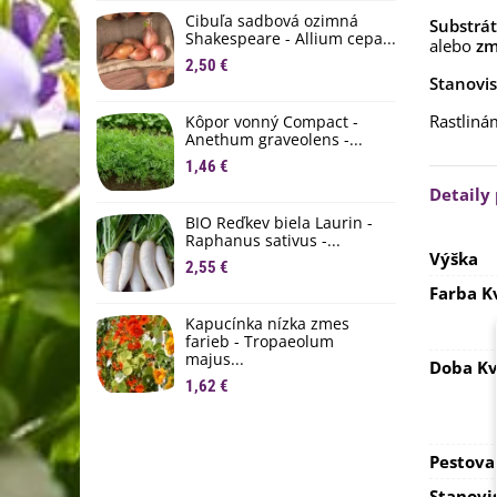
D
Cibuľa sadbová ozimná
Substrát
1
Shakespeare - Allium cepa...
alebo
zm
2,50 €
Ľ
Stanovis
c
Rastlin
Kôpor vonný Compact -
2
Anethum graveolens -...
B
1,46 €
B
Detaily
2
BIO Reďkev biela Laurin -
Raphanus sativus -...
E
Výška
2,55 €
B
Farba K
4
Kapucínka nízka zmes
farieb - Tropaeolum
majus...
Doba Kv
1,62 €
Pestova
Stanovi