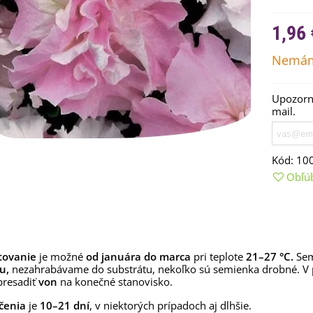
1,96 
Nemám
Upozorní
mail.
Kód:
10
Obľú
emienkové bomby -
arčekový box na vajíčka -...
,68 €
uchynské bylinky na malú
tovanie
je možné
od januára do marca
pri teplote
21–27 °C.
Sem
lochu - výsevný disk...
tu,
nezahrabávame do substrátu, nekoľko sú semienka drobné. V
presadiť
von
na konečné stanovisko.
,80 €
čenia
je
10–21 dní
, v niektorých prípadoch aj dlhšie.
rkva neskorá Cidera -