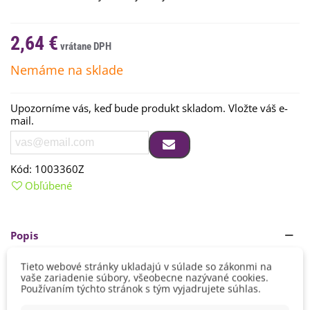
2,64 €
Nemáme na sklade
Upozorníme vás, keď bude produkt skladom. Vložte váš e-
mail.
Kód:
1003360Z
Obľúbené
Popis
Návod na pestovanie
Tieto webové stránky ukladajú v súlade so zákonmi na
vaše zariadenie súbory, všeobecne nazývané cookies.
Používaním týchto stránok s tým vyjadrujete súhlas.
Semienka
vysievame
do
piesčitého
substrátu
.
Na
urýchlenie
klíčenia
je vhodné
semienka
na
pár
hodín
namočiť
do
Čítaj viac