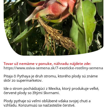
Tovar už nemáme v ponuke, náhradu nájdete zde:
https://www.osiva-semena.sk/7-exoticke-rostliny-semena
Pitaja
či
Pythaya
je
druh
stromu
,
ktorého
plody sú
známe
skôr
zo
supermarketov
.
Ide
o
strom
pochádzajúci z
Mexika
,
ktorý
produkuje
veľké
,
červené
plody
so žltými
škvrnami
.
Plody
pythaje
sú
veľmi
obľúbené
vďaka
svojej
chuti a
vzhľadu
.
Konzumujú sa
najčastejšie
čerstvé.