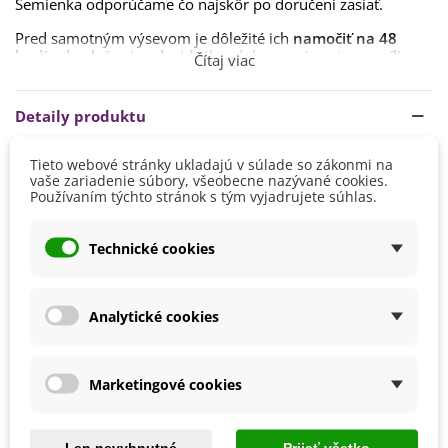
Semienka odporúčame čo najskôr po doručení zasiať.
Pred samotným výsevom je dôležité ich
namočiť na 48
hodín do vlažnej vody
. Ideálna doba na výsev je
v apríli
.
Čítaj viac
Doba klíčenia je spravidla
4 týždne.
V druhej polovici mája rastliny umiestnite na
slnečné
Detaily produktu
stanovisko,
chránené pred vetrom.
Vyhovuje im
kvalitná pôda, zmiešaná s pieskom.
Musí byť
Tieto webové stránky ukladajú v súlade so zákonmi na
Výška
150 - 200 cm
dostatočne výživná.
vaše zariadenie súbory, všeobecne nazývané cookies.
viac ako 200 cm
Používaním týchto stránok s tým vyjadrujete súhlas.
Rastline doprajte dostatok priestoru, rastie totiž veľmi
Farba Kvetu
Červená
rýchlo.
Zelená
Technické cookies
Žltá
Doba Kvitnutia
August
Júl
Analytické cookies
Jún
Pestovanie
V exteriéri - vonku
Marketingové cookies
Stanovisko
Slnečné
Výsev/výsadba
Apríl
Len nevyhnutné
Prijať všetko