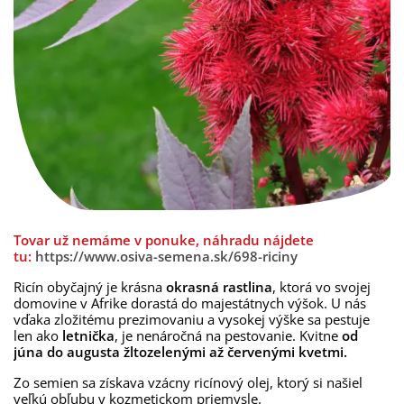
Tovar už nemáme v ponuke, náhradu nájdete
tu:
https://www.osiva-semena.sk/698-riciny
Ricín obyčajný je krásna
okrasná rastlina
, ktorá vo svojej
domovine v Afrike dorastá do majestátnych výšok. U nás
vďaka zložitému prezimovaniu a vysokej výške sa pestuje
len ako
letnička
, je nenáročná na pestovanie. Kvitne
od
júna do augusta žltozelenými až červenými kvetmi.
Zo semien sa získava vzácny ricínový olej, ktorý si našiel
veľkú obľubu v kozmetickom priemysle.