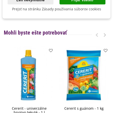
Mrazuvzdornosť
Nie
Vegetačné Obdobie
Letničky
Prejsť na stránku Zásady používania súborov cookies
BIO Kvalita
Nie
Mohli byste ešte potrebovať
Cererit - univerzálne
Cererit s guánom - 1 kg
hnojivo tekuté - 1 l