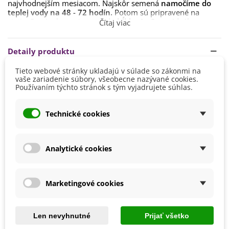
najvhodnejším
mesiacom
.
Najskôr
semená
namočíme
do
teplej
vody
na
48
-
72
hodín
.
Potom
sú
pripravené
na
siatie.
Semienka
vysievame
do
hĺbky
1
- 2
cm
.
Ideálna
Čítaj viac
teplota
je
22
-
26
stupňov
,
klíčenie
trvá
4
-
8
týždňov
.
Je to u nás prenosná rastlina. Vyhovuje jej
rozptýlené
Detaily produktu
svetlo
. Na rast
potrebuje
polotieň
až
plné
slnko
. Ak ju v lete
premiestňujeme von, musí si na plné slnko postupne zvykať.
Tieto webové stránky ukladajú v súlade so zákonmi na
vaše zariadenie súbory, všeobecne nazývané cookies.
Výška
150 - 200 cm
Substrát
udržujeme
neustále
vlhký
. Mal by byť
priepustný,
Používaním týchto stránok s tým vyjadrujete súhlas.
výživný
, s prímesou rašeliny. Na zimu zálievku treba
Farba Kvetu
Zelená
obmedziť a hnojenie vynechať.
Farba Plodu
Hnedá
Technické cookies
Žltá
Pestovanie
V exteriéri - vonku
V interiéri - dnu
Analytické cookies
Stanovisko
Polotienisté
Slnečné
Marketingové cookies
Výsev/výsadba
Február
Mrazuvzdornosť
Nie
Len nevyhnutné
Prijať všetko
Vegetačné Obdobie
Trvalky