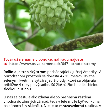
Tovar už nemáme v ponuke, náhradu nájdete
tu:
https://www.osiva-semena.sk/647-listnate-stromy
Rollinia
je
tropický strom
pochádzajúci
z Južnej
Ameriky
. V
prirodzenom prostredí sa dorastá 4 - 15 metrov. Kvitne
zelenými kvetmi a vytvára jedlé plody, ktoré sa objavujú
približne 4 roky po výsadbe. Sú žlté až žlto hnedé s bielou
sladkou dužinou.
U
nás
sa
pestuje
ako
izbová
alebo prenosná
rastlina
vhodná
do
zimných
záhrad
, teda
v
lete
môže
byť
vonku
na
balkónoch či
v skleníku
.
Nie je
to
mrazuvzdorná
rastlina
,
v