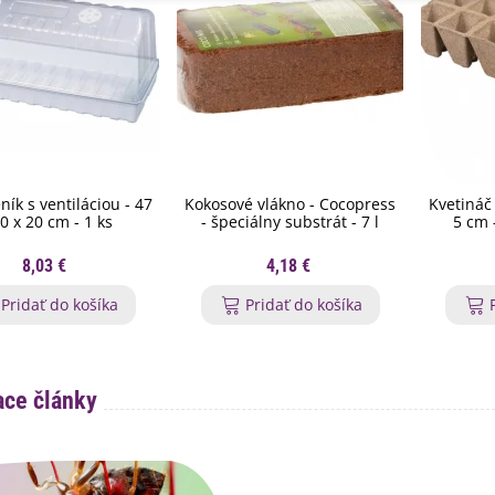
ník s ventiláciou - 47
Kokosové vlákno - Cocopress
Kvetináč 
20 x 20 cm - 1 ks
- špeciálny substrát - 7 l
5 cm 
8,03 €
4,18 €
Pridať do košíka
Pridať do košíka
ace články