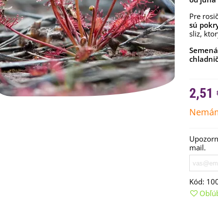
Pre rosi
sú pokr
sliz, kt
Semená 
chladni
2,51 
Nemám
emienkové bomby -
Upozorní
arčekový box na vajíčka -...
mail.
,68 €
uchynské bylinky na malú
Kód:
10
lochu - výsevný disk...
Obľú
,80 €
rkva neskorá Cidera -