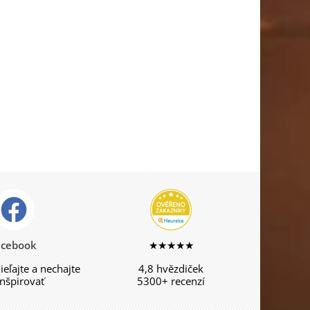
acebook
★★★★★
dieľajte a nechajte
4,8 hvězdiček
inšpirovať
5300+ recenzí