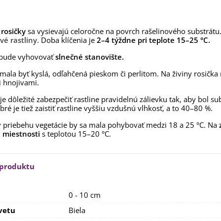
aucus carota - semená -...
,53 €
rosičky
sa vysievajú celoročne na povrch rašelinového substrá
alia Canova - Lilium -
é rastliny
. Doba klíčenia je
2–4 týždne pri teplote 15–25 °C.
ibuľoviny - 1 ks
3,85 €
-30%
,69 €
 bude vyhovovať
slnečné stanovište.
mala byť kyslá, odľahčená pieskom či perlitom. Na živiny rosička
egónia plnokvetá žltá -
egonia superba -...
 hnojivami.
3,85 €
-30%
,69 €
e dôležité zabezpečiť rastline pravidelnú zálievku tak, aby bol subs
ré je tiež zaistiť rastline vyššiu vzdušnú vlhkosť, a to 40–80 %.
ukalyptus Baby Blue -
lahovičník - Eukalyptus...
v priebehu vegetácie by sa mala pohybovať medzi 18 a 25 °C. Na
,08 €
 miestnosti
s teplotou 15–20 °C.
 produktu
0 - 10 cm
vetu
Biela