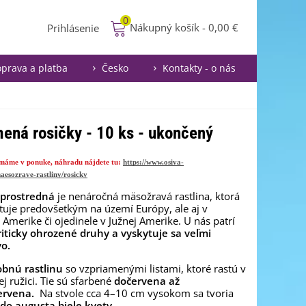
0
Nákupný košík
-
0,00 €
Prihlásenie
prava a platba
Česko
Kontakty - o nás
mená rosičky - 10 ks - ukončený
máme v ponuke, náhradu nájdete tu:
https://www.osiva-
aesozrave-rastliny/rosicky
 prostredná
je nenáročná mäsožravá rastlina, ktorá
tuje predovšetkým na území Európy, ale aj v
 Amerike či ojedinele v Južnej Amerike. U nás patrí
riticky ohrozené druhy a vyskytuje sa veľmi
vo.
obnú rastlinu
so vzpriamenými listami, ktoré rastú v
j ružici. Tie sú sfarbené
dočervena až
ervena.
Na stvole cca 4–10 cm vysokom sa tvoria
do augusta biele kvety.