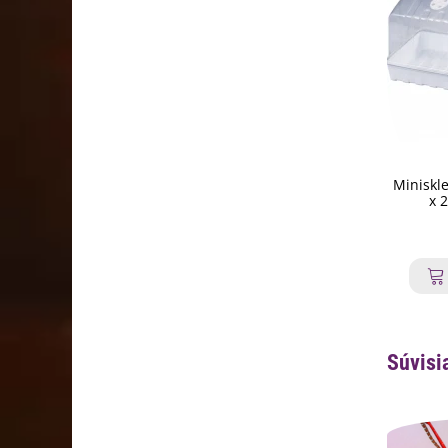
Miniskle
x 
Súvisi