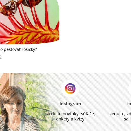
ko pestovať rosičky?
c
instagram
f
sledujte novinky, súťaže,
sledujte, z
ankety a kvízy
sa 