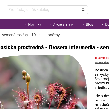
Novinky
Akcie a zľavy
Blog
Do
- semená rosičky - 10 ks - ukončený
osička prostredná - Drosera intermedia - se
Tovar už ne
semena.sk/m
Rosička
sa vysky
Severnej
medzi
k
zriedka
Ide o
dr
prízemne
hnedoč
od júna 