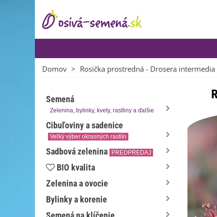
Domov
>
Rosička prostredná - Drosera intermedia 
R
Semená
Zelenina, bylinky, kvety, rastliny a ďalšie
Cibuľoviny a sadenice
Veľký výber okrasných rastlín
Sadbová zelenina
PREDPREDAJ
BIO kvalita
Zelenina a ovocie
Bylinky a korenie
Semená na klíčenie