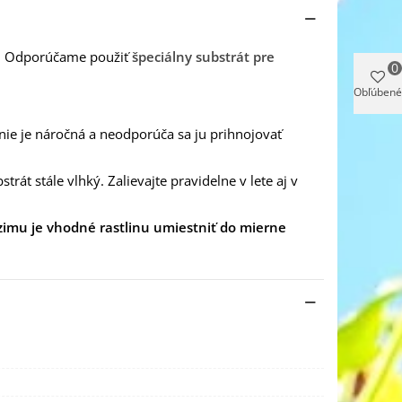
tu. Odporúčame použiť
špeciálny substrát pre
0
Obľúbené
 nie je náročná a neodporúča sa ju prihnojovať
trát stále vlhký. Zalievajte pravidelne v lete aj v
zimu je vhodné rastlinu umiestniť do mierne