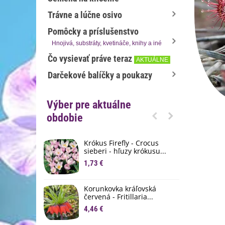
Trávne a lúčne osivo
Pomôcky a príslušenstvo
Hnojivá, substráty, kvetináče, knihy a iné
Čo vysievať práve teraz
AKTUÁLNE
Darčekové balíčky a poukazy
Výber pre aktuálne
obdobie
Krókus Firefly - Crocus
S
sieberi - hľuzy krókusu...
d
1,73 €
8
K
Korunkovka kráľovská
p
červená - Fritillaria...
3
4,46 €
M