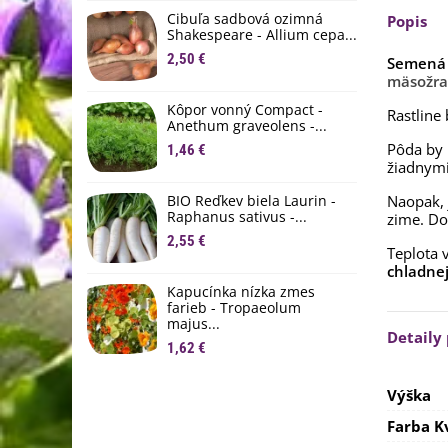
D
Cibuľa sadbová ozimná
Popis
1
Shakespeare - Allium cepa...
2,50 €
Semená 
Ľ
mäsožrav
c
Kôpor vonný Compact -
2
Rastline
Anethum graveolens -...
Pôda by 
B
1,46 €
B
žiadnymi
2
BIO Reďkev biela Laurin -
Naopak, j
Raphanus sativus -...
zime. Dob
E
2,55 €
B
Teplota 
4
chladnej
Kapucínka nízka zmes
farieb - Tropaeolum
majus...
Detaily
1,62 €
Výška
Farba K