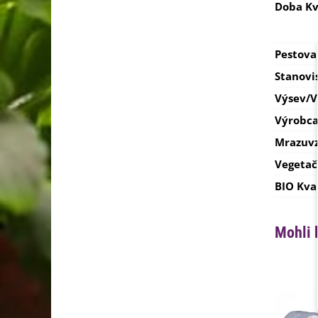
Doba Kv
Pestova
Stanovi
Výsev/
Výrobc
Mrazuvz
Vegetač
BIO Kva
Mohli 