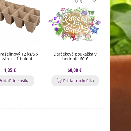
rašelinový 12 ks/5 x
Darčeková poukážka v
Rozprašo
- zárez - 1 balení
hodnote 60 €
7
1,35 €
60,00 €
Pridať do košíka
Pridať do košíka
P