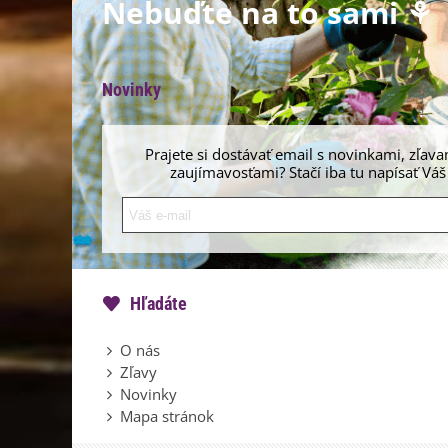
Nebuďte na to sami ⚘
Novinky
Prajete si dostávať email s novinkami, zľava
zaujímavosťami? Stačí iba tu napísať Váš
Hľadáte
O nás
Zľavy
Novinky
Mapa stránok