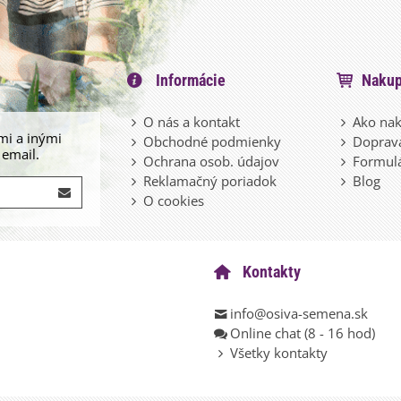
Informácie
Nakup
O nás a kontakt
Ako nak
mi a inými
Obchodné podmienky
Doprava
 email.
Ochrana osob. údajov
Formulá
Reklamačný poriadok
Blog
O cookies
Kontakty
info@osiva-semena.sk
Online chat (8 - 16 hod)
Všetky kontakty