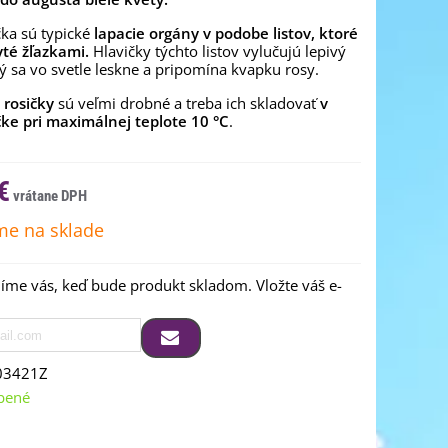
čka sú typické
lapacie orgány v podobe listov, ktoré
yté žľazkami.
Hlavičky týchto listov vylučujú lepivý
orý sa vo svetle leskne a pripomína kvapku rosy.
rosičky
sú veľmi drobné a treba ich skladovať
v
čke pri maximálnej teplote 10 °C
.
€
e na sklade
me vás, keď bude produkt skladom. Vložte váš e-
03421Z
bené