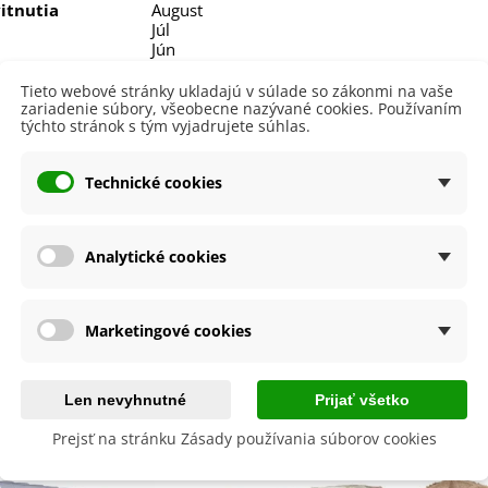
itnutia
August
Júl
Jún
nie
V interiéri - dnu
Tieto webové stránky ukladajú v súlade so zákonmi na vaše
zariadenie súbory, všeobecne nazývané cookies. Používaním
sko
Slnečné
týchto stránok s tým vyjadrujete súhlas.
výsadba
Celoročne
Technické cookies
a
SemenaOnline
dornosť
Nie
né Obdobie
Trvalky
Analytické cookies
lita
Nie
Marketingové cookies
byste ešte potrebovať
Len nevyhnutné
Prijať všetko
Prejsť na stránku Zásady používania súborov cookies