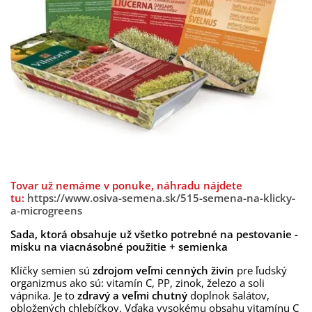
Tovar už nemáme v ponuke, náhradu nájdete
tu:
https://www.osiva-semena.sk/515-semena-na-klicky-
a-microgreens
Sada, ktorá obsahuje už všetko potrebné na pestovanie -
misku na viacnásobné použitie + semienka
Klíčky semien sú
zdrojom veľmi cenných živín
pre ľudský
organizmus ako sú: vitamín C, PP, zinok, železo a soli
vápnika. Je to
zdravý a veľmi chutný
doplnok šalátov,
obložených chlebíčkov. Vďaka vysokému obsahu vitamínu C