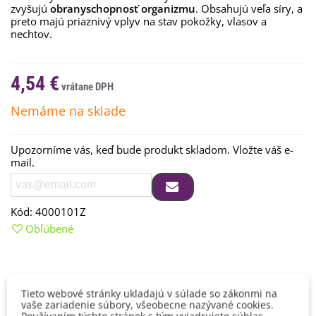
zvyšujú
obranyschopnosť organizmu
. Obsahujú veľa síry, a
preto majú priaznivý vplyv na stav pokožky, vlasov a
nechtov.
4,54 €
Nemáme na sklade
Upozorníme vás, keď bude produkt skladom. Vložte váš e-
mail.
Kód:
4000101Z
Obľúbené
Popis
Tieto webové stránky ukladajú v súlade so zákonmi na
vaše zariadenie súbory, všeobecne nazývané cookies.
Žerucha je bohatá na vitamíny a minerálne látky. Už po 6 - 8
Používaním týchto stránok s tým vyjadrujete súhlas.