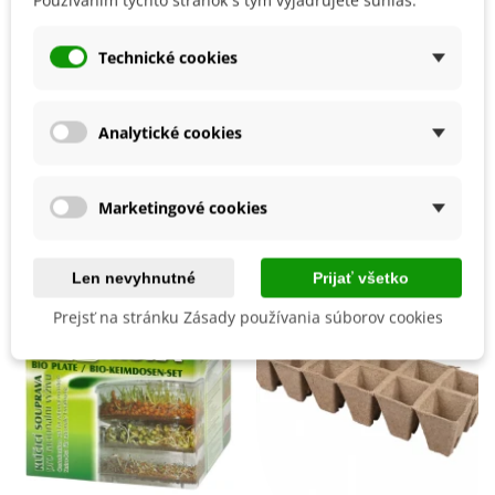
dňoch sú klíčky pripravené na spotrebu. Hodia sa ako
príloha, do šalátov, na chlebíčky či k hlavným jedlám.
Čítaj viac
Technické cookies
Príprava je naozaj jednoduchá!
Detaily produktu
Analytické cookies
Mohli byste ešte potrebovať
Marketingové cookies
Len nevyhnutné
Prijať všetko
Prejsť na stránku Zásady používania súborov cookies