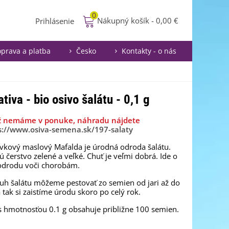
0
Nákupný košík
-
0,00 €
Prihlásenie
prava a platba
Česko
Kontakty - o nás
iva - bio osivo šalátu - 0,1 g
ž nemáme v ponuke, náhradu nájdete
s://www.osiva-semena.sk/197-salaty
ávkový maslový Mafalda je úrodná odroda šalátu.
ú čerstvo zelené a veľké. Chuť je veľmi dobrá. Ide o
odrodu voči chorobám.
uh šalátu môžeme pestovať zo semien od jari až do
a tak si zaistíme úrodu skoro po celý rok.
s hmotnosťou 0.1 g obsahuje približne 100 semien.