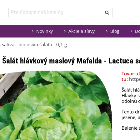
Novinky
Akcie a zľavy
Blog
Do
ativa - bio osivo šalátu - 0,1 g
Šalát hlávkový maslový Mafalda - Lactuca sat
Tovar u
tu:
http
Šalát hl
Hlávky s
odolnú 
Tento dr
jesene, 
Balenie 