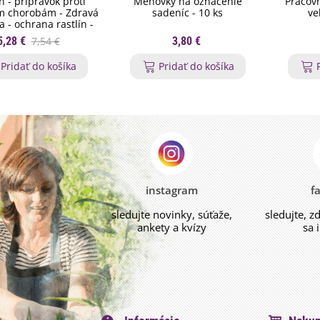
n - prípravok proti
Menovky na označenie
Pracovn
 chorobám - Zdravá
sadeníc - 10 ks
ve
 - ochrana rastlín -
200 ml
5,28 €
7,54 €
3,80 €
Pridať do košíka
Pridať do košíka
instagram
f
sledujte novinky, súťaže,
sledujte, z
ankety a kvízy
sa 