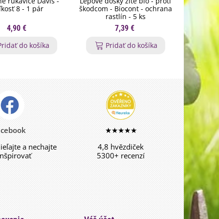
é rukavice Davis -
Lepové dosky žlté bio - proti
BIOOL 
ľkosť 8 - 1 pár
škodcom - Biocont - ochrana
Zdravá 
rastlín - 5 ks
ras
4,90 €
7,39 €
Pridať do košíka
Pridať do košíka
P
acebook
★★★★★
dieľajte a nechajte
4,8 hvězdiček
inšpirovať
5300+ recenzí