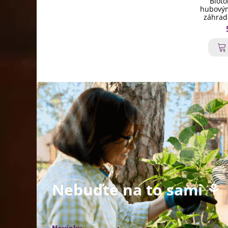
Bioto
hubovým
záhrada
Nebuďte na to sami ⚘