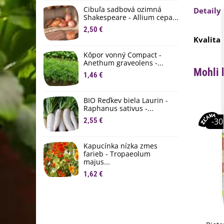
D
Cibuľa sadbová ozimná
Detaily
1
Shakespeare - Allium cepa...
2,50 €
Ľ
Kvalita
c
Kôpor vonný Compact -
2
Anethum graveolens -...
Mohli 
B
1,46 €
B
2
BIO Reďkev biela Laurin -
Raphanus sativus -...
E
2,55 €
-3
B
4
Kapucínka nízka zmes
farieb - Tropaeolum
majus...
1,62 €