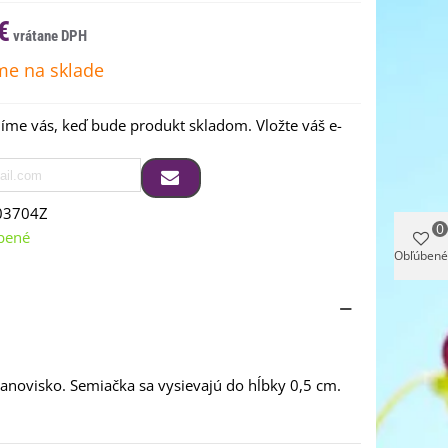
€
e na sklade
me vás, keď bude produkt skladom. Vložte váš e-
03704Z
0
bené
Obľúbené
anovisko. Semiačka sa vysievajú do hĺbky 0,5 cm.