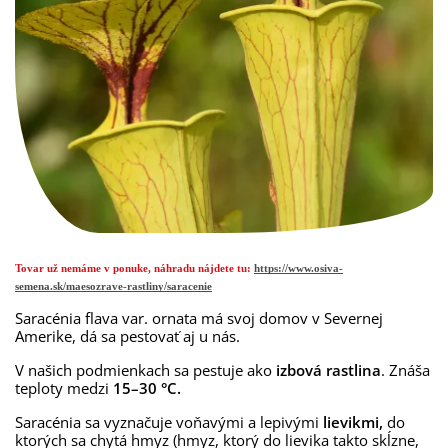
Tovar už nemáme v ponuke, náhradu nájdete tu:
https://www.osiva-
semena.sk/maesozrave-rastliny/saracenie
Saracénia flava var. ornata má svoj domov v Severnej
Amerike, dá sa pestovať aj u nás.
V našich podmienkach sa pestuje ako
izbová rastlina
. Znáša
teploty medzi
15–30 °C.
Saracénia sa vyznačuje voňavými a lepivými
lievikmi,
do
ktorých sa chytá hmyz (hmyz, ktorý do lievika takto skĺzne,