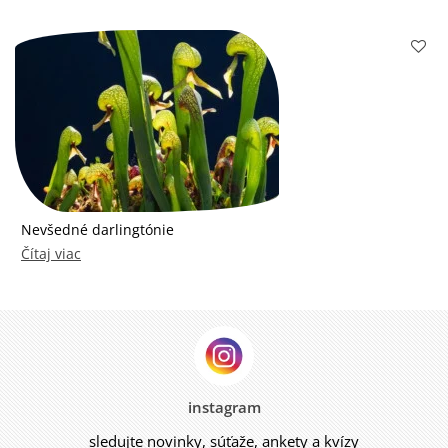
Nevšedné darlingtónie
Čítaj viac
instagram
sledujte novinky, súťaže, ankety a kvízy