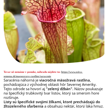
Tovar už nemáme v ponuke, náhradu nájdete tu:
https://www.osiva-
semena.sk/maesozrave-rastliny/saracenie
Saracénia náhorná je
viacročná mäsožravá rastlina
,
pochádzajúca z východnej oblasti hôr Severnej Ameriky.
Tejto odrode sa hovorí aj
"zelený džbán".
Názov poukazuje
na špecifický trubkovitý tvar listov, ktorý sa smerom hore
rozširuje.
Listy sú špecifické svojimi žilkami, ktoré prechádzajú do
žltozeleného sfarbenia
a obsahujú nektár, ktorý láka hmyz.