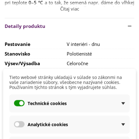
pri teplote
0–5 °C
a to tak, že semená napr. dáme do vlhkej
vaty a potom do igelitového vrecka. Toto vrecko vložíme do
Čítaj viac
chladničky. Potom sú semená pripravené na výsev.
Semená je nutné vysievať na
povrch substrátu
.
Detaily produktu
Odporúčame použiť
špeciálny substrát pre mäsožravé
rastliny
. Kvetináč použijeme ideálne špeciálne pre
mäsožravky, poprípade
vyšší pohár,
kde je možné rastline
Pestovanie
V interiéri - dnu
dopriať vyššiu vzdušnú vlhkosť. Doba klíčenia sa obvykle
pohybuje okolo
4 týždňov.
Stanovisko
Polotienisté
Saracénii bude vyhovovať
polotienisté stanovište.
Výsev/výsadba
Celoročne
Výrobca
SemenaOnline
Substrát použite špeciálne pre
mäsožravé
Tieto webové stránky ukladajú v súlade so zákonmi na
rastliny.
Odporúčame zalievať dažďovou vodou.
vaše zariadenie súbory, všeobecne nazývané cookies.
Mrazuvzdornosť
Áno
Používaním týchto stránok s tým vyjadrujete súhlas.
Vegetačné Obdobie
Trvalky
BIO Kvalita
Nie
Technické cookies
Mohli byste ešte potrebovať
Analytické cookies