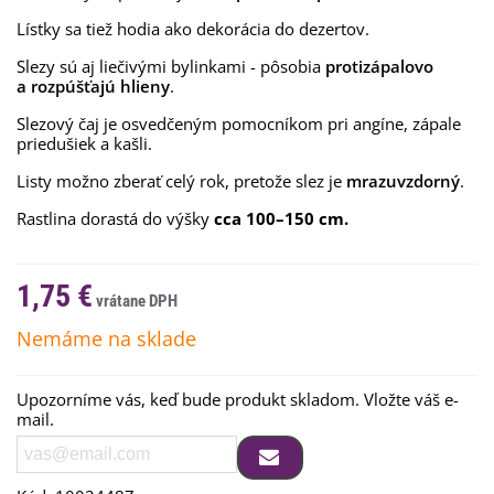
Lístky sa tiež hodia ako dekorácia do dezertov.
Slezy sú aj liečivými bylinkami - pôsobia
protizápalovo
a rozpúšťajú hlieny
.
Slezový čaj je osvedčeným pomocníkom pri angíne, zápale
priedušiek a kašli.
Listy možno zberať celý rok, pretože slez je
mrazuvzdorný
.
Rastlina dorastá do výšky
cca 100–150 cm.
1,75 €
Nemáme na sklade
Upozorníme vás, keď bude produkt skladom. Vložte váš e-
mail.