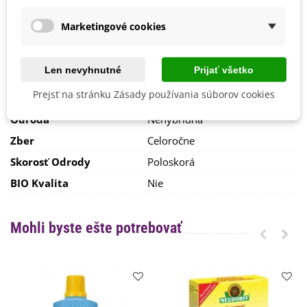
Jún
Máj
Marketingové cookies
Marec
Október
September
Len nevyhnutné
Prijať všetko
Mrazuvzdornosť
Áno
Prejsť na stránku Zásady používania súborov cookies
Vegetačné Obdobie
Trvalky
Odroda
Nehybridná
Zber
Celoročne
Skorosť Odrody
Poloskorá
BIO Kvalita
Nie
Mohli byste ešte potrebovať