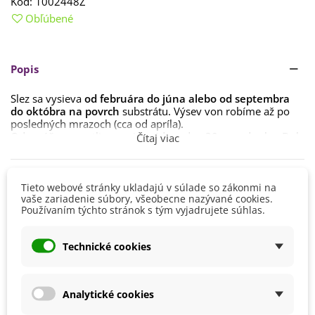
Kód:
1002448Z
Obľúbené
Popis
Slez sa vysieva
od februára do júna alebo od septembra
do októbra na povrch
substrátu. Výsev von robíme až po
posledných mrazoch (cca od apríla).
Odporúčame
rastlinu
vysievať
do
radov
30
cm
od
seba.
Doba
Čítaj viac
klíčenia je
1 – 3 týždne
.
Stanovisko by malo byť
polo-tienisté,
môže byť aj slnečné, s
Detaily produktu
dostatkom rozptýleného svetla.
Tieto webové stránky ukladajú v súlade so zákonmi na
vaše zariadenie súbory, všeobecne nazývané cookies.
Slez bude dobre prospievať
Používaním týchto stránok s tým vyjadrujete súhlas.
vo vlhkej vápenatej pôde
, ktorá
Výška
150 - 200 cm
bude dostatočne
priepustná a humózna
.
Pestovanie
V exteriéri - vonku
Zber
listov
Technické cookies
je
možný
počas
celého
roka
.
Stanovisko
Polotienisté
Slnečné
Analytické cookies
Výsev/výsadba
Apríl
Február