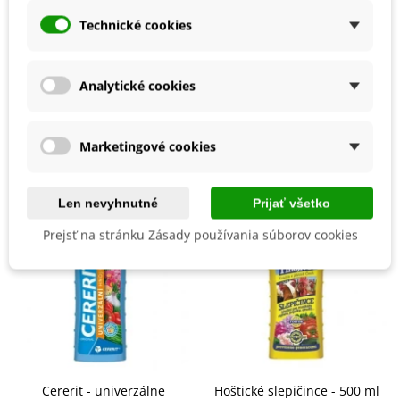
Rastline
vyhovuhe
slnečné
až
polotienisté
stanovište
,
Detaily produktu
humózna
pôda
a
dobrá
zálievka
.
Technické cookies
BIO Kvalita
Nie
Analytické cookies
Mohli byste ešte potrebovať
Marketingové cookies
Len nevyhnutné
Prijať všetko
Prejsť na stránku Zásady používania súborov cookies
Cererit - univerzálne
Hoštické slepičince - 500 ml