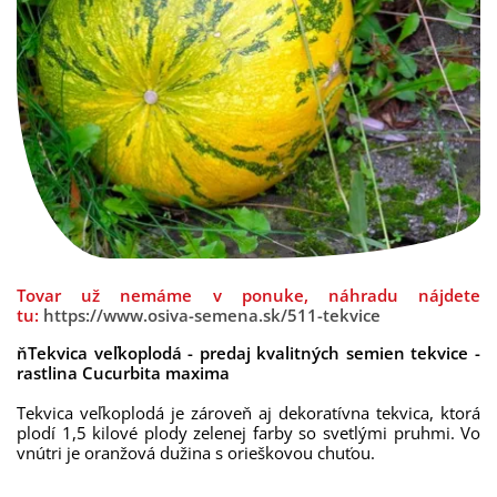
Tovar už nemáme v ponuke, náhradu nájdete
tu:
https://www.osiva-semena.sk/511-tekvice
ňTekvica veľkoplodá - predaj kvalitných semien tekvice -
rastlina Cucurbita maxima
Tekvica
veľkoplodá
je zároveň
aj
dekoratívna
tekvica
,
ktorá
plodí
1,5
kilové
plody
zelenej
farby
so svetlými
pruhmi
.
Vo
vnútri
je
oranžová
dužina
s orieškovou
chuťou
.