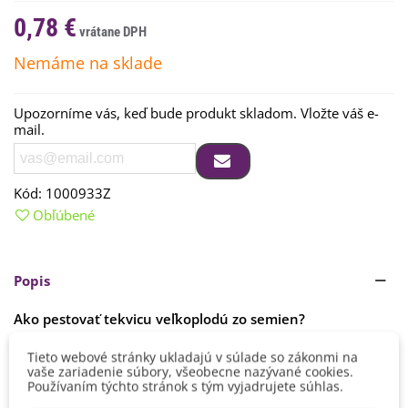
0,78 €
Nemáme na sklade
Upozorníme vás, keď bude produkt skladom. Vložte váš e-
mail.
Kód:
1000933Z
Obľúbené
Popis
Ako pestovať tekvicu veľkoplodú zo semien?
Semená
nesmieme
vysievať
von
pred
15. májom
.
Jedine
v
Tieto webové stránky ukladajú v súlade so zákonmi na
skleníkoch
či
fóliovníkoch
.
Vždy
vysievame
3 až
4
semená
Čítaj viac
vaše zariadenie súbory, všeobecne nazývané cookies.
pohromade
,
2 cm
hlboko
do zeme.
Používaním týchto stránok s tým vyjadrujete súhlas.