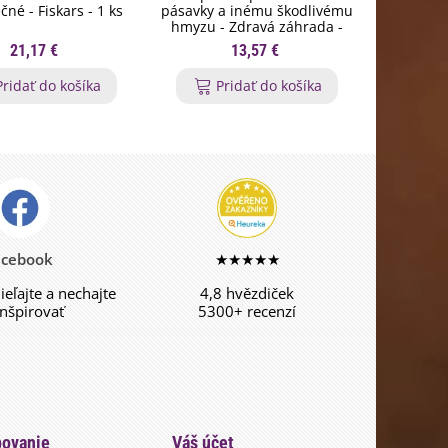
né - Fiskars - 1 ks
pásavky a inému škodlivému
zeleného
hmyzu - Zdravá záhrada -
ochrana
ochrana rastlín - 20 ml
21,17 €
13,57 €
Pridať do košíka
Pridať do košíka
P
acebook
★★★★★
dieľajte a nechajte
4,8 hvězdiček
inšpirovať
5300+ recenzí
ovanie
Váš účet