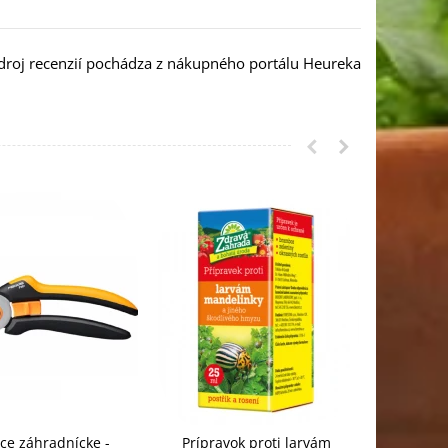
droj recenzií pochádza z nákupného portálu Heureka
ce záhradnícke -
Prípravok proti larvám
Kaput Pr