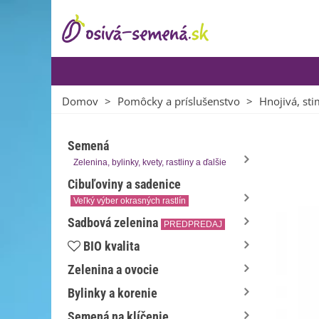
Domov
>
Pomôcky a príslušenstvo
>
Hnojivá, sti
Semená
Zelenina, bylinky, kvety, rastliny a ďalšie
Cibuľoviny a sadenice
Veľký výber okrasných rastlín
Sadbová zelenina
PREDPREDAJ
BIO kvalita
Zelenina a ovocie
Bylinky a korenie
Semená na klíčenie