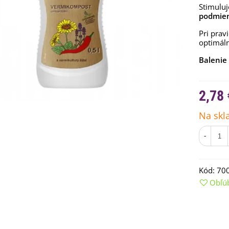
Stimulu
podmien
Pri prav
optimáln
Balenie
2,78 
Na skl
-
emienkové bomby -
arčekový box na vajíčka -...
,68 €
Kód:
70
Obľú
uchynské bylinky na malú
lochu - výsevný disk...
,80 €
rkva neskorá Cidera -