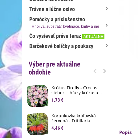
Trávne a lúčne osivo
Pomôcky a príslušenstvo
Hnojivá, substráty, kvetináče, knihy a iné
Čo vysievať práve teraz
AKTUÁLNE
Darčekové balíčky a poukazy
Výber pre aktuálne
obdobie
Krókus Firefly - Crocus
S
sieberi - hľuzy krókusu...
d
1,73 €
8
K
Korunkovka kráľovská
p
červená - Fritillaria...
3
4,46 €
Popis
M