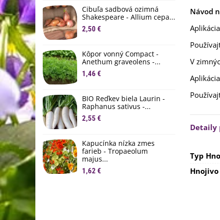
D
Cibuľa sadbová ozimná
Návod na
1
Shakespeare - Allium cepa...
Aplikáci
2,50 €
Ľ
c
Používaj
Kôpor vonný Compact -
2
V zimnýc
Anethum graveolens -...
B
1,46 €
Aplikáci
B
2
Používaj
BIO Reďkev biela Laurin -
Raphanus sativus -...
E
2,55 €
B
Detaily
4
Kapucínka nízka zmes
farieb - Tropaeolum
Typ Hno
majus...
Hnojivo
1,62 €