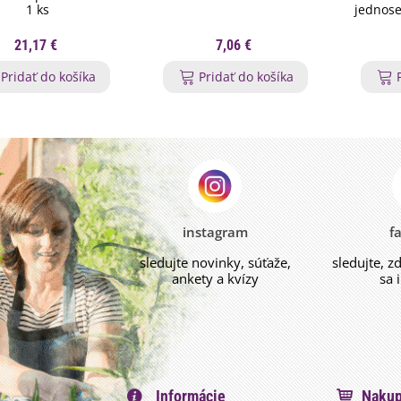
1 ks
jednoseč
21,17 €
7,06 €
Pridať do košíka
Pridať do košíka
instagram
f
sledujte novinky, súťaže,
sledujte, z
ankety a kvízy
sa 
Informácie
Nakup