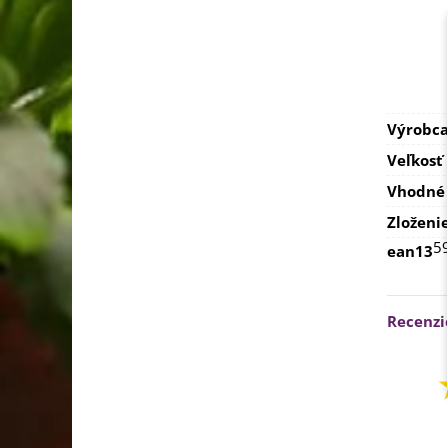
Výrobc
Veľkosť
Vhodné 
Zloženi
5
ean13
Recenzi