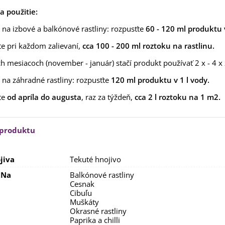
aucus carota - semená -...
 použitie:
,53 €
a na izbové a balkónové rastliny: rozpusťte
60 - 120 ml produktu v
alia Canova - Lilium -
ibuľoviny - 1 ks
te pri každom zalievaní,
cca 100 - 200 ml roztoku na rastlinu.
3,85 €
-30%
,69 €
h mesiacoch (november - január) stačí produkt používať 2 x - 4 x
egónia plnokvetá žltá -
a na záhradné rastliny: rozpusťte
120 ml produktu v 1 l vody.
egonia superba -...
3,85 €
-30%
,69 €
te
od apríla do augusta
, raz za týždeň,
cca 2 l roztoku na 1 m2.
ukalyptus Baby Blue -
lahovičník - Eukalyptus...
 produktu
,08 €
jiva
Tekuté hnojivo
 Na
Balkónové rastliny
Cesnak
Cibuľu
Muškáty
Okrasné rastliny
Paprika a chilli