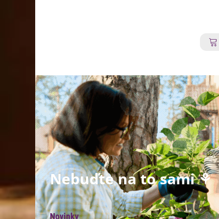
Nebuďte na to sami ⚘
Novinky