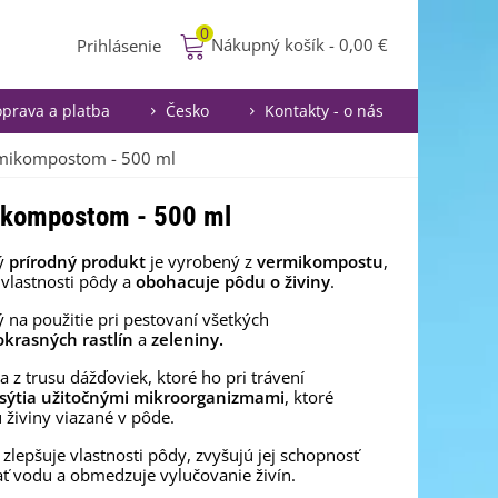
0
Nákupný košík
-
0,00 €
Prihlásenie
prava a platba
Česko
Kontakty - o nás
ermikompostom - 500 ml
mikompostom - 500 ml
ý
prírodný produkt
je vyrobený z
vermikompostu
,
 vlastnosti pôdy a
obohacuje pôdu o živiny
.
ý na použitie pri pestovaní všetkých
okrasných rastlín
a
zeleniny.
a z trusu dážďoviek, ktoré ho pri trávení
sýtia užitočnými mikroorganizmami
, ktoré
 živiny viazané v pôde.
zlepšuje vlastnosti pôdy, zvyšujú jej schopnosť
ť vodu a obmedzuje vylučovanie živín.