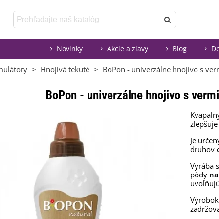
Novinky
Akcie a zľavy
Blog
Do
mulátory
>
Hnojivá tekuté
>
BoPon - univerzálne hnojivo s v
BoPon - univerzálne hnojivo s ver
Kvapaln
zlepšuje
Je určen
druhov
Vyrába s
pôdy
na
uvoľňujú
Výrobok 
zadržova