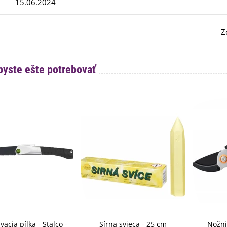
15.06.2024
Z
byste ešte potrebovať
vacia pílka - Stalco -
Sírna svieca - 25 cm
Nožni