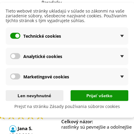
Paradajky
Ruže
Tieto webové stránky ukladajú v súlade so zákonmi na vaše
Tekvice
zariadenie súbory, všeobecne nazývané cookies. Používaním
Uhorky
týchto stránok s tým vyjadrujete súhlas.
Univerzálne
Zelenina
Technické cookies
a
BoPon
 Balenia
500 ml
Analytické cookies
Na Ekologické Pestovanie
Áno
e
Organické
904517387034
Marketingové cookies
e
Len nevyhnutné
Prijať všetko
Prejsť na stránku Zásady používania súborov cookies
Celkový názor:
rastlinky sú pevnejšie a odolnejšie
Jana S.