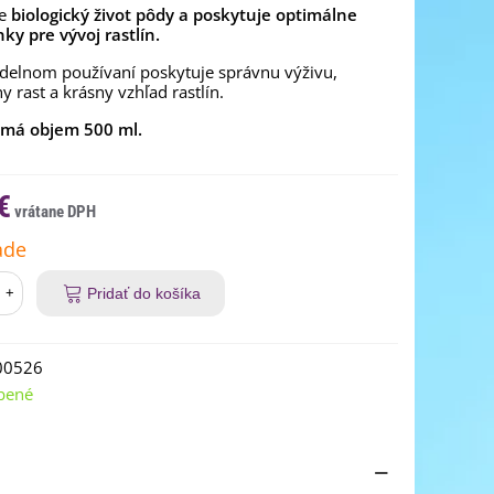
je
biologický život pôdy
a poskytuje optimálne
ky pre vývoj rastlín.
idelnom používaní poskytuje správnu výživu,
y rast a krásny vzhľad rastlín.
 má objem 500 ml.
€
ade
+
Pridať do košíka
00526
bené