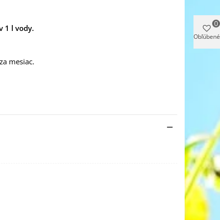
0
 1 l vody.
Obľúbené
 za mesiac.