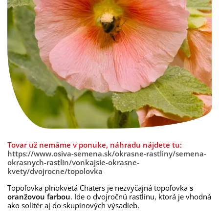
Tovar už nemáme v ponuke, náhradu nájdete tu:
https://www.osiva-semena.sk/okrasne-rastliny/semena-
okrasnych-rastlin/vonkajsie-okrasne-
kvety/dvojrocne/topolovka
Topoľovka plnokvetá Chaters je nezvyčajná topoľovka
s
oranžovou farbou
. Ide o dvojročnú rastlinu, ktorá je vhodná
ako solitér aj do skupinových výsadieb.