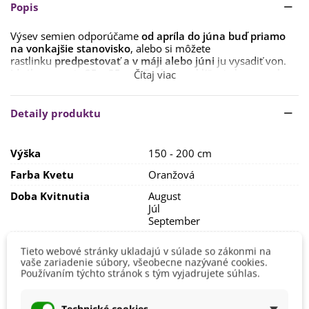
Popis
Výsev semien odporúčame
od apríla do júna buď priamo
na vonkajšie stanovisko
, alebo si môžete
rastlinku
predpestovať a v máji alebo júni
ju vysadiť von.
Ideálny spon je
25 x 25 cm.
Teplota na klíčenie by sa mala
Čítaj viac
pohybovať okolo
18 - 20 °C.
Doba klíčenia je obvykle
10 - 15
dní
, alebo viac, podľa aktuálnych podmienok. Výsev semien
robíme na povrch substrátu, zahrnieme substrátom len
Detaily produktu
jemne, cca 5 mm.
Stanovisko pre topoľovky zvolíme
vzdušné, slnečné, s
Výška
150 - 200 cm
dobre priepustnou pôdou.
Nezabudneme na
dobrú
drenáž.
Farba Kvetu
Oranžová
V čase rastu a kvitnutia je vhodné prihnojovať
Doba Kvitnutia
August
rastliny
organickým hnojivom
. Na zimu rastliny zakryte
Júl
čečinou.
September
Pestovanie
V exteriéri - vonku
V prvom roku narastie prízemná ružica, v druhom stonka s
Tieto webové stránky ukladajú v súlade so zákonmi na
kvetmi. Kvety sa zbierajú tesne pred rozvinutím
od júna do
vaše zariadenie súbory, všeobecne nazývané cookies.
Stanovisko
Slnečné
septembra a sušia sa v tieni.
Používaním týchto stránok s tým vyjadrujete súhlas.
Výsev/výsadba
Apríl
Jún
Technické cookies