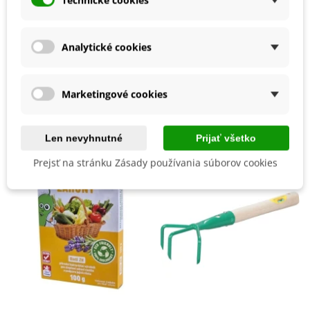
Máj
Mrazuvzdornosť
Áno
Vegetačné Obdobie
Dvojročné
Analytické cookies
BIO Kvalita
Nie
Marketingové cookies
Mohli byste ešte potrebovať
Len nevyhnutné
Prijať všetko
Prejsť na stránku Zásady používania súborov cookies