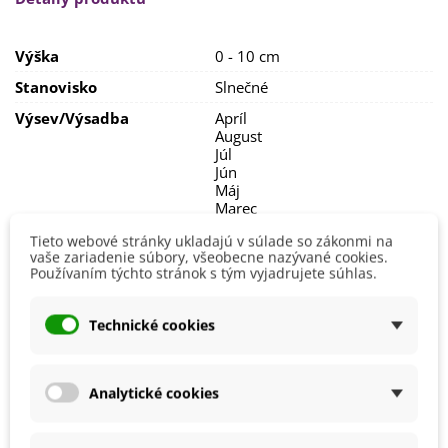
Výška
0 - 10 cm
Stanovisko
Slnečné
Výsev/výsadba
Apríl
August
Júl
Jún
Máj
Marec
Veľkosť Balenia
15 g
Tieto webové stránky ukladajú v súlade so zákonmi na
vaše zariadenie súbory, všeobecne nazývané cookies.
Trávna Zmes
Špeciálna
Používaním týchto stránok s tým vyjadrujete súhlas.
8590811522942
ean13
Technické cookies
Mohli byste ešte potrebovať
Analytické cookies