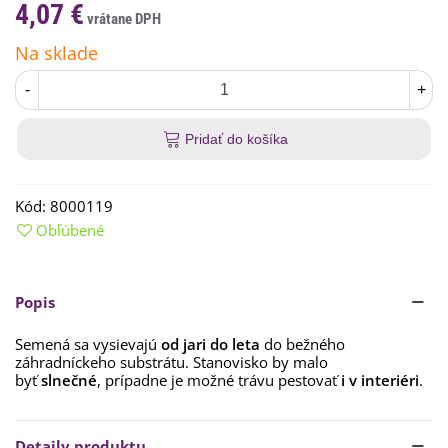
4,07 €
Na sklade
-
+
Pridať do košíka
Kód:
8000119
Obľúbené
Popis
Semená sa vysievajú
od jari do leta
do bežného
záhradníckeho substrátu. Stanovisko by malo
byť
slnečné
, prípadne je možné trávu pestovať
i v interiéri
.
Čítaj viac
Detaily produktu