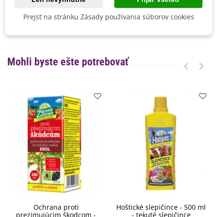
Mrazuvzdornosť
Áno
Vegetačné Obdobie
Trvalky
Prejsť na stránku Zásady používania súborov cookies
BIO Kvalita
Nie
Mohli byste ešte potrebovať
Ochrana proti
Hoštické slepičince - 500 ml
prezimujúcim škodcom -
- tekuté slepičince