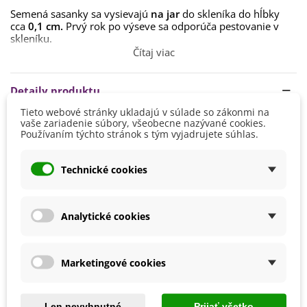
Semená sasanky sa vysievajú
na jar
do skleníka do hĺbky
cca
0,1 cm.
Prvý rok po výseve sa odporúča pestovanie v
skleníku.
Čítaj viac
Stanovisko by malo byť dostatočne
slnečné až polo-
tienisté
.
Detaily produktu
Pôda by mala byť
humózna, hlinito-piesčitá, dobre
priepustná, bohatá na živiny
. Substrát by mal byť
Tieto webové stránky ukladajú v súlade so zákonmi na
stále mierne vlhký.
vaše zariadenie súbory, všeobecne nazývané cookies.
Výška
10 - 20 cm
Používaním týchto stránok s tým vyjadrujete súhlas.
Cez zimu je vhodné uchovávať sasanky
v miestnosti s
Doba Kvitnutia
Apríl
teplotou okolo 15 °C.
Máj
Technické cookies
Marec
Pestovanie
V exteriéri - vonku
Analytické cookies
Stanovisko
Polotienisté
Slnečné
Výsev/výsadba
Apríl
Marketingové cookies
Marec
Výrobca
SemenaOnline
Len nevyhnutné
Prijať všetko