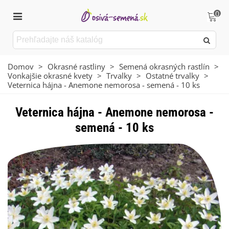
0
Domov
>
Okrasné rastliny
>
Semená okrasných rastlín
>
Vonkajšie okrasné kvety
>
Trvalky
>
Ostatné trvalky
>
Veternica hájna - Anemone nemorosa - semená - 10 ks
Veternica hájna - Anemone nemorosa -
semená - 10 ks