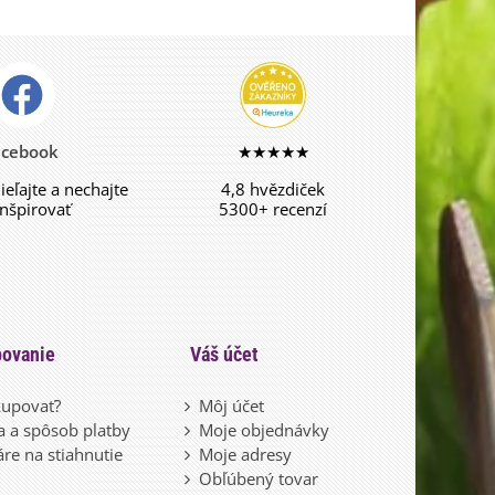
acebook
★★★★★
dieľajte a nechajte
4,8 hvězdiček
inšpirovať
5300+ recenzí
ovanie
Váš účet
upovať?
Môj účet
 a spôsob platby
Moje objednávky
re na stiahnutie
Moje adresy
Obľúbený tovar