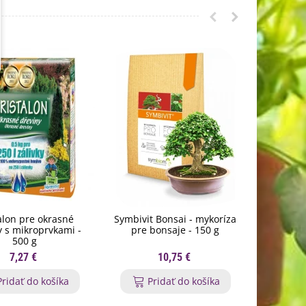
alon pre okrasné
Symbivit Bonsai - mykoríza
Sírne kn
y s mikroprvkami -
pre bonsaje - 150 g
500 g
7,27 €
10,75 €
Pridať do košíka
Pridať do košíka
P