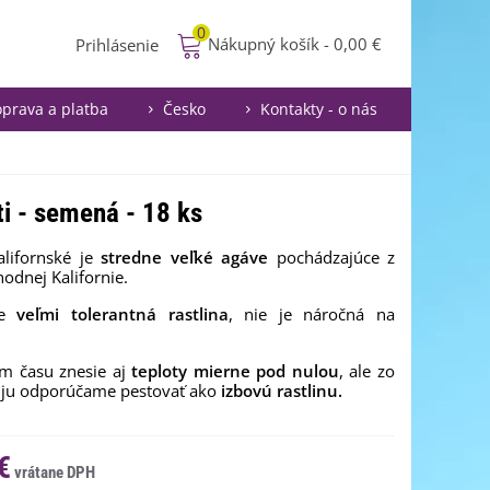
0
Nákupný košík
-
0,00 €
Prihlásenie
prava a platba
Česko
Kontakty - o nás
i - semená - 18 ks
alifornské
je
stredne
veľké agáve
pochádzajúce
z
hodnej
Kalifornie.
je
veľmi
tolerantná rastlina
,
nie je náročná na
.
m času
znesie
aj
teploty mierne pod nulou
,
ale
zo
ju
odporúčame
pestovať ako
izbovú rastlinu.
€