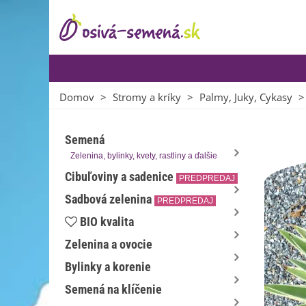
Domov
>
Stromy a kríky
>
Palmy, Juky, Cykasy
>
Semená
Zelenina, bylinky, kvety, rastliny a ďalšie
Cibuľoviny a sadenice
PREDPREDAJ
Sadbová zelenina
PREDPREDAJ
BIO kvalita
Zelenina a ovocie
Bylinky a korenie
Semená na klíčenie