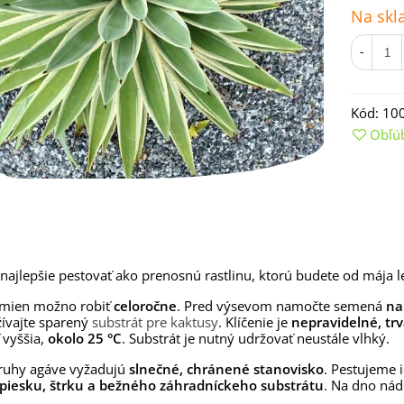
Na skl
-
Kód:
10
Obľú
emienkové bomby -
arčekový box na vajíčka -...
 najlepšie pestovať ako prenosnú rastlinu, ktorú budete od mája l
,68 €
mien možno robiť
celoročne
. Pred výsevom namočte semená
na
uchynské bylinky na malú
ívajte sparený
substrát pre kaktusy
. Klíčenie je
nepravidelné, trv
lochu - výsevný disk...
 vyššia,
okolo 25 °C
. Substrát je nutný udržovať neustále vlhký.
,80 €
ruhy agáve vyžadujú
slnečné, chránené stanovisko
. Pestujeme 
rkva neskorá Cidera -
piesku, štrku a bežného záhradníckeho substrátu
. Na dno nád
aucus carota - semená -...