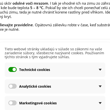
 sú skôr
,53 €
odolné voči mrazom
. I tak je vhodné ich na zimu zo záh
, kde bude teplota
5 – 8 °C.
Pokiaľ by ste ich chceli ponechať celú 
 suchú zimu, teda je nutné chrániť korene rastliny pred vlhkom. Id
alia Canova - Lilium -
ibuľoviny - 1 ks
ný kryt.
3,85 €
-30%
,69 €
lievajte pravidelne
. Opätovnú zálievku robte v čase, keď substr
nie je nutné.
egónia plnokvetá žltá -
egonia superba -...
3,85 €
-30%
,69 €
 produktu
Tieto webové stránky ukladajú v súlade so zákonmi na vaše
ukalyptus Baby Blue -
zariadenie súbory, všeobecne nazývané cookies. Používaním
lahovičník - Eukalyptus...
týchto stránok s tým vyjadrujete súhlas.
nie
V interiéri - dnu
,08 €
sko
Slnečné
Technické cookies
a
SemenaOnline
dornosť
Áno
Analytické cookies
né Obdobie
Trvalky
lita
Nie
Marketingové cookies