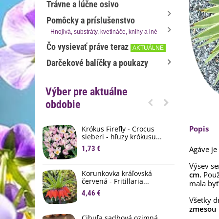
Trávne a lúčne osivo
Pomôcky a príslušenstvo
Hnojivá, substráty, kvetináče, knihy a iné
Čo vysievať práve teraz
AKTUÁLNE
Darčekové balíčky a poukazy
Výber pre aktuálne
obdobie
Popis
Krókus Firefly - Crocus
S
sieberi - hľuzy krókusu...
d
1,73 €
Agáve je
8
Výsev se
K
Korunkovka kráľovská
cm.
Použ
p
červená - Fritillaria...
mala byť
3
4,46 €
Všetky d
M
zmesou 
D
Cibuľa sadbová ozimná