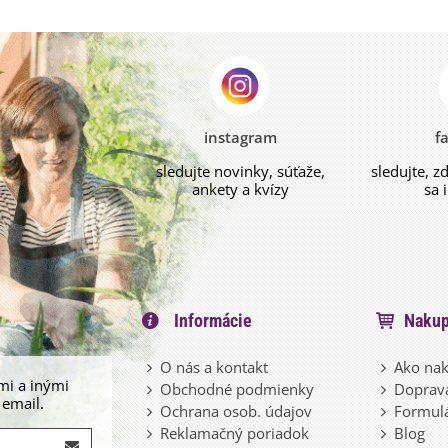
instagram
f
sledujte novinky, súťaže,
sledujte, z
ankety a kvízy
sa 
Informácie
Nakup
O nás a kontakt
Ako nak
mi a inými
Obchodné podmienky
Doprava
 email.
Ochrana osob. údajov
Formulá
Reklamačný poriadok
Blog