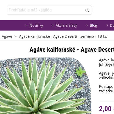
Novinky
Akcie a zľavy
Blog
Do
Agáve
>
Agáve kalifornské - Agave Deserti - semená - 18 ks
Agáve kalifornské - Agave Desert
Agáve
k
juhovýc
Agáve
zálievku
Postupo
začiatku
2,00 