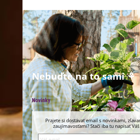
Nebuďte na to sami ⚘
Novinky
Prajete si dostávať email s novinkami, zľava
zaujímavosťami? Stačí iba tu napísať Váš