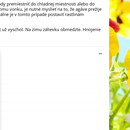
rady premiestniť do chladnej miestnosti alebo do
zimu vonku, je nutné myslieť na to, že agáve prežije
eálne je v tomto prípade postaviť rastlinám
át už vyschol. Na zimu zálievku obmedzte. Hnojenie