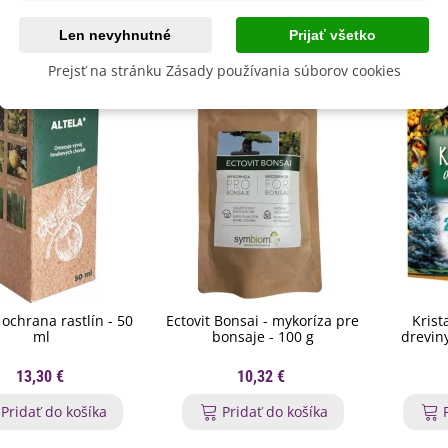
byste ešte potrebovať
Len nevyhnutné
Prijať všetko
Prejsť na stránku Zásady používania súborov cookies
- ochrana rastlín - 50
Ectovit Bonsai - mykoríza pre
Krist
ml
bonsaje - 100 g
drevin
13,30 €
10,32 €
Pridať do košíka
Pridať do košíka