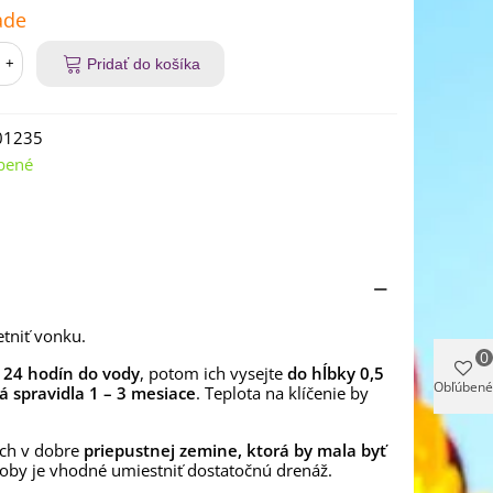
ade
+
Pridať do košíka
01235
bené
etniť vonku.
0
 24 hodín do vody
, potom ich vysejte
do hĺbky 0,5
Obľúbené
á spravidla 1 – 3 mesiace
. Teplota na klíčenie by
ich v dobre
priepustnej zemine, ktorá by mala byť
oby je vhodné umiestniť dostatočnú drenáž.