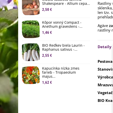
Rastliny
1
Shakespeare - Allium cepa...
skleníka
2,50 €
len tzv.
Ľ
c
priehľad
Kôpor vonný Compact -
2
Agáve
za
Anethum graveolens -...
rastliny 
B
1,46 €
B
2
BIO Reďkev biela Laurin -
Detaily
Raphanus sativus -...
E
2,55 €
B
Pestova
4
Kapucínka nízka zmes
Stanovi
farieb - Tropaeolum
majus...
Výrobc
1,62 €
Mrazuvz
Vegetač
BIO Kva