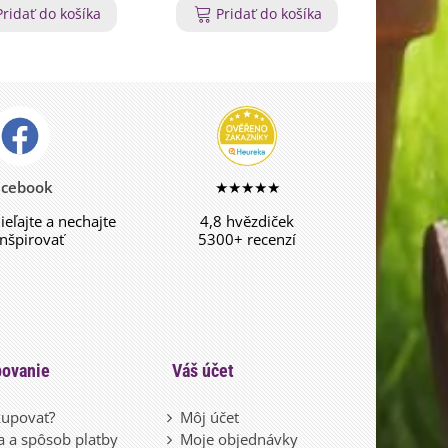
Pridať do košíka
Pridať do košíka
P
acebook
★★★★★
dieľajte a nechajte
4,8 hvězdiček
inšpirovať
5300+ recenzí
ovanie
Váš účet
upovať?
Môj účet
 a spôsob platby
Moje objednávky