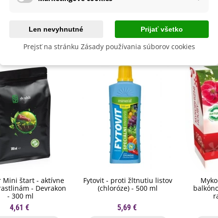
lita
Nie
Len nevyhnutné
Prijať všetko
byste ešte potrebovať
Prejsť na stránku Zásady používania súborov cookies
 Mini štart - aktívne
Fytovit - proti žltnutiu listov
Myko
 rastlinám - Devrakon
(chloróze) - 500 ml
balkóno
- 300 ml
r
4,61 €
5,69 €