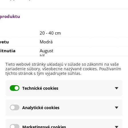
rkva neskorá Cidera -
aucus carota - semená -...
,53 €
 produktu
alia Canova - Lilium -
ibuľoviny - 1 ks
20 - 40 cm
3,85 €
-30%
,69 €
vetu
Modrá
egónia plnokvetá žltá -
itnutia
August
egonia superba -...
Júl
3,85 €
-30%
,69 €
September
Tieto webové stránky ukladajú v súlade so zákonmi na vaše
zariadenie súbory, všeobecne nazývané cookies. Používaním
nie
V exteriéri - vonku
ukalyptus Baby Blue -
týchto stránok s tým vyjadrujete súhlas.
lahovičník - Eukalyptus...
sko
Slnečné
,08 €
výsadba
Jún
Technické cookies
Máj
a
SemenaOnline
Analytické cookies
dornosť
Nie
né Obdobie
Letničky
Marketingové cookies