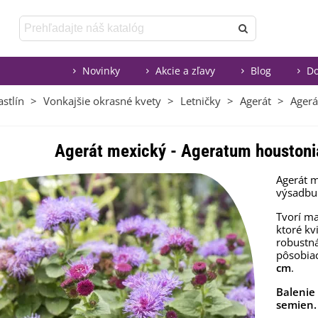
Novinky
Akcie a zľavy
Blog
Do
stlín
>
Vonkajšie okrasné kvety
>
Letničky
>
Agerát
>
Agerá
Agerát mexický - Ageratum houstoni
Agerát m
výsadbu
Tvorí m
ktoré kv
robustná
pôsobia
cm
.
Balenie
semien.