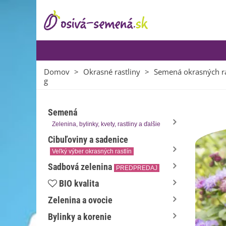
Domov
>
Okrasné rastliny
>
Semená okrasných ra
g
Semená
Zelenina, bylinky, kvety, rastliny a ďalšie
Cibuľoviny a sadenice
Veľký výber okrasných rastlín
Sadbová zelenina
PREDPREDAJ
BIO kvalita
Zelenina a ovocie
Bylinky a korenie