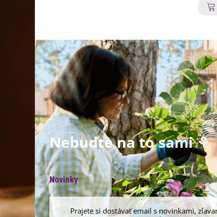
Nebuďte na to sami ⚘
Novinky
Prajete si dostávať email s novinkami, zľava