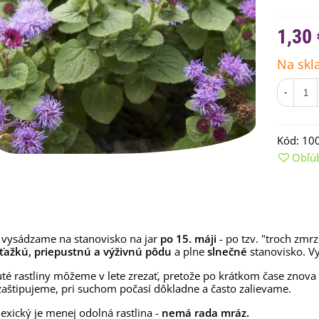
1,30 
Na skl
-
Kód:
10
Obľú
emienkové bomby -
arčekový box na vajíčka -...
 vysádzame na stanovisko na jar
po 15. máji
- po tzv. "troch zmr
,68 €
ťažkú, priepustnú a výživnú pôdu
a plne
slnečné
stanovisko. Vy
uchynské bylinky na malú
té rastliny môžeme v lete zrezať, pretože po krátkom čase znova o
lochu - výsevný disk...
zaštipujeme, pri suchom počasí dôkladne a často zalievame.
,80 €
exický je menej odolná rastlina -
nemá rada mráz.