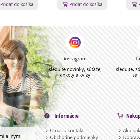
Pridať do košíka
Pridať do košíka
instagram
f
sledujte novinky, súťaže,
sledujte, z
ankety a kvízy
sa 
Informácie
Nakup
O nás a kontakt
Ako nak
mi a inými
Obchodné podmienky
Doprava