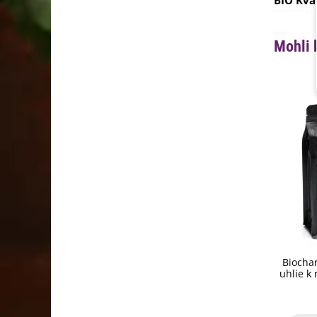
BIO Kva
Mohli 
Biochar
uhlie k