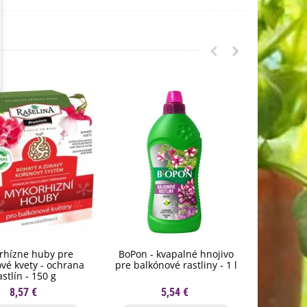
rhízne huby pre
BoPon - kvapalné hnojivo
Nožnice n
vé kvety - ochrana
pre balkónové rastliny - 1 l
St
astlín - 150 g
8,57 €
5,54 €