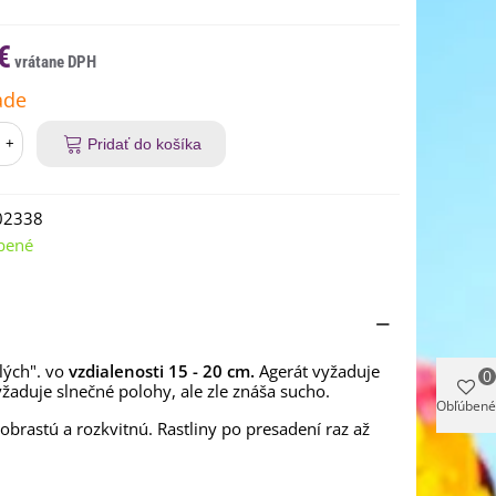
€
ade
+
Pridať do košíka
02338
bené
zlých". vo
vzdialenosti 15 - 20 cm.
Agerát vyžaduje
0
žaduje slnečné polohy, ale zle znáša sucho.
Obľúbené
brastú a rozkvitnú. Rastliny po presadení raz až