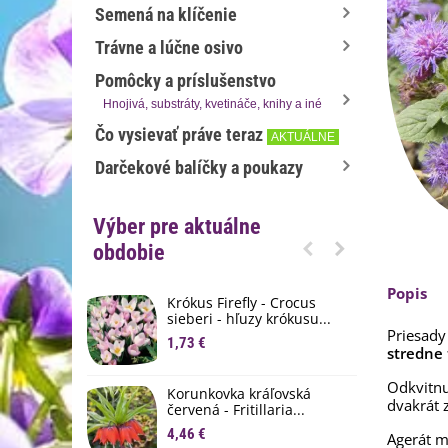
Semená na klíčenie
Trávne a lúčne osivo
Pomôcky a príslušenstvo
Hnojivá, substráty, kvetináče, knihy a iné
Čo vysievať práve teraz
AKTUÁLNE
Darčekové balíčky a poukazy
Výber pre aktuálne
obdobie
Popis
Krókus Firefly - Crocus
S
sieberi - hľuzy krókusu...
d
Priesady
1,73 €
8
stredne 
K
Odkvitnu
Korunkovka kráľovská
p
dvakrát 
červená - Fritillaria...
3
4,46 €
Agerát m