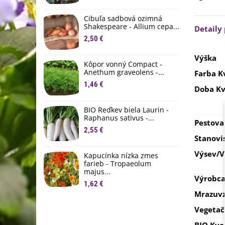
M
D
Cibuľa sadbová ozimná
1
Shakespeare - Allium cepa...
Detaily
2,50 €
Ľ
c
Výška
Kôpor vonný Compact -
2
Anethum graveolens -...
Farba K
B
1,46 €
Doba Kv
B
2
BIO Reďkev biela Laurin -
Raphanus sativus -...
Pestova
E
2,55 €
B
Stanovi
4
Výsev/
Kapucínka nízka zmes
farieb - Tropaeolum
majus...
Výrobc
1,62 €
Mrazuvz
Vegetač