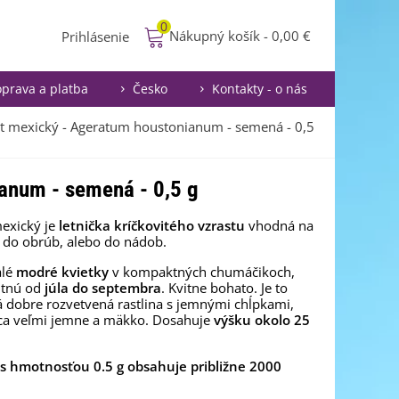
0
Nákupný košík
-
0,00 €
Prihlásenie
prava a platba
Česko
Kontakty - o nás
t mexický - Ageratum houstonianum - semená - 0,5
anum - semená - 0,5 g
exický je
letnička kríčkovitého vzrastu
vhodná na
 do obrúb, alebo do nádob.
alé
modré kvietky
v kompaktných chumáčikoch,
itnú od
júla do septembra
. Kvitne bohato. Je to
 dobre rozvetvená rastlina s jemnými chĺpkami,
ca veľmi jemne a mäkko. Dosahuje
výšku okolo 25
 s hmotnosťou 0.5 g obsahuje približne 2000