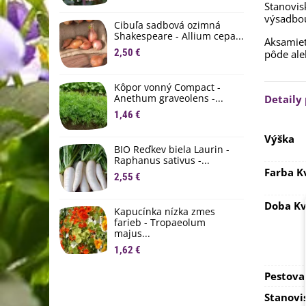
Stanovis
M
výsadbo
D
Cibuľa sadbová ozimná
1
Shakespeare - Allium cepa...
Aksamiet
2,50 €
pôde ale
Ľ
c
Kôpor vonný Compact -
2
Anethum graveolens -...
Detaily
B
1,46 €
B
Výška
2
BIO Reďkev biela Laurin -
Raphanus sativus -...
E
Farba K
2,55 €
B
4
Doba Kv
Kapucínka nízka zmes
farieb - Tropaeolum
majus...
1,62 €
Pestova
Stanovi