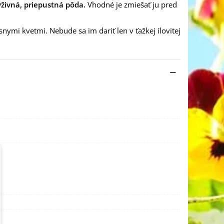
ýživná, priepustná pôda.
Vhodné je zmiešať ju pred
ymi kvetmi. Nebude sa im dariť len v ťažkej ílovitej