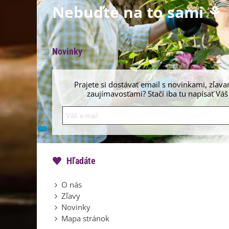
Nebuďte na to sami ⚘
Novinky
Prajete si dostávať email s novinkami, zľava
zaujímavosťami? Stačí iba tu napísať Váš
Hľadáte
O nás
Zľavy
Novinky
Mapa stránok