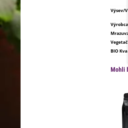
Výsev/
Výrobc
Mrazuvz
Vegetač
BIO Kva
Mohli 