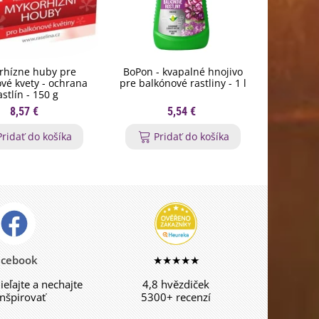
rhízne huby pre
BoPon - kvapalné hnojivo
Nožnice n
vé kvety - ochrana
pre balkónové rastliny - 1 l
St
astlín - 150 g
8,57 €
5,54 €
Pridať do košíka
Pridať do košíka
P
acebook
★★★★★
dieľajte a nechajte
4,8 hvězdiček
inšpirovať
5300+ recenzí