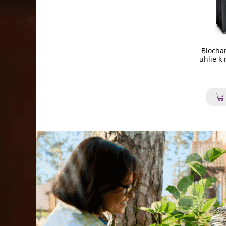
Biochar
uhlie k