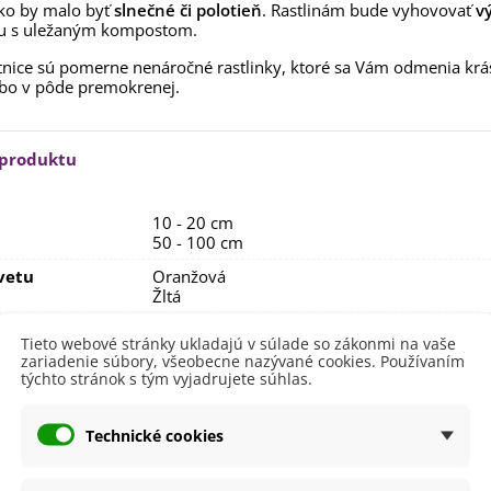
ko by malo byť
slnečné či polotieň
. Rastlinám bude vyhovovať
v
rkva neskorá Cidera -
u s uležaným kompostom.
aucus carota - semená -...
,53 €
nice sú pomerne nenáročné rastlinky, ktoré sa Vám odmenia krásn
bo v pôde premokrenej.
alia Canova - Lilium -
ibuľoviny - 1 ks
3,85 €
-30%
,69 €
 produktu
egónia plnokvetá žltá -
egonia superba -...
10 - 20 cm
3,85 €
-30%
,69 €
50 - 100 cm
ukalyptus Baby Blue -
vetu
Oranžová
lahovičník - Eukalyptus...
Žltá
,08 €
itnutia
August
Tieto webové stránky ukladajú v súlade so zákonmi na vaše
Júl
zariadenie súbory, všeobecne nazývané cookies. Používaním
Jún
týchto stránok s tým vyjadrujete súhlas.
Október
September
Technické cookies
nie
V exteriéri - vonku
sko
Polotienisté