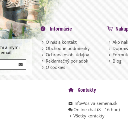
Informácie
Nakup
O nás a kontakt
Ako nak
mi a inými
Obchodné podmienky
Doprava
 email.
Ochrana osob. údajov
Formulá
Reklamačný poriadok
Blog
O cookies
Kontakty
info@osiva-semena.sk
Online chat (8 - 16 hod)
Všetky kontakty