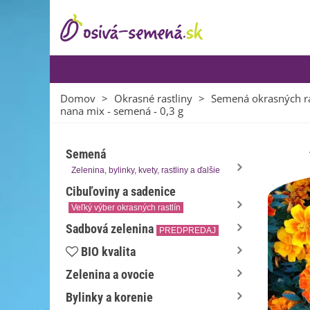
Domov
>
Okrasné rastliny
>
Semená okrasných ra
nana mix - semená - 0,3 g
Semená
Zelenina, bylinky, kvety, rastliny a ďalšie
Cibuľoviny a sadenice
Veľký výber okrasných rastlín
Sadbová zelenina
PREDPREDAJ
BIO kvalita
Zelenina a ovocie
Bylinky a korenie