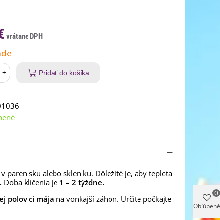
€
ade
+
Pridať do košíka
01036
bené
 parenisku alebo skleníku. Dôležité je, aby teplota
.
Doba klíčenia je
1 – 2 týždne.
0
ej polovici mája
na vonkajší záhon. Určite počkajte
Obľúbené