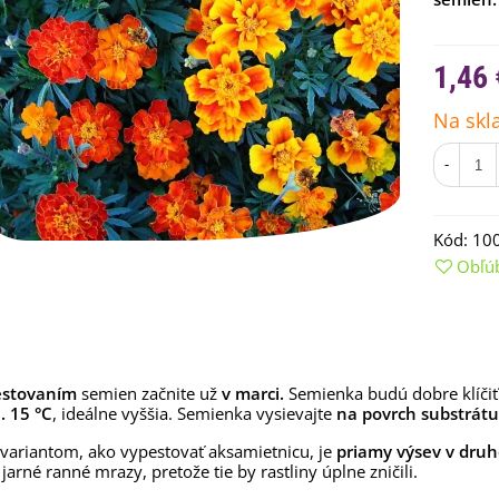
1,46 
Na skl
-
Kód:
10
Obľú
emienkové bomby -
arčekový box na vajíčka -...
,68 €
stovaním
semien začnite už
v marci.
Semienka budú dobre klíčiť v
. 15 °C
, ideálne vyššia. Semienka vysievajte
na povrch substrátu
uchynské bylinky na malú
lochu - výsevný disk...
ariantom, ako vypestovať aksamietnicu, je
priamy výsev v druh
,80 €
jarné ranné mrazy, pretože tie by rastliny úplne zničili.