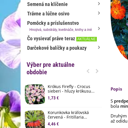
Semená na klíčenie
Trávne a lúčne osivo
Pomôcky a príslušenstvo
Hnojivá, substráty, kvetináče, knihy a iné
Čo vysievať práve teraz
AKTUÁLNE
Darčekové balíčky a poukazy
Výber pre aktuálne
obdobie
Krókus Firefly - Crocus
S
Popis
sieberi - hľuzy krókusu...
d
1,73 €
8
S
predpe
bola
min
K
Korunkovka kráľovská
p
Druhým v
červená - Fritillaria...
3
až odídu 
4,46 €