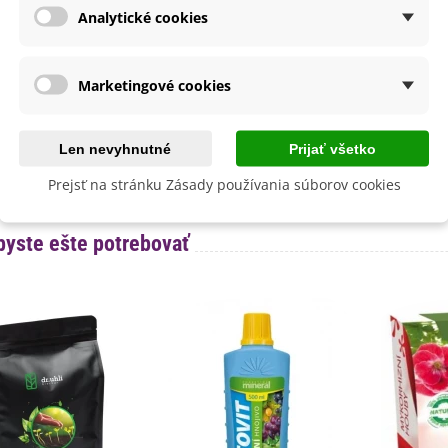
Slnečné
Analytické cookies
výsadba
Máj
Marec
a
Marketingové cookies
SemenaOnline
dornosť
Nie
né Obdobie
Letničky
Len nevyhnutné
Prijať všetko
lita
Nie
Prejsť na stránku Zásady používania súborov cookies
byste ešte potrebovať