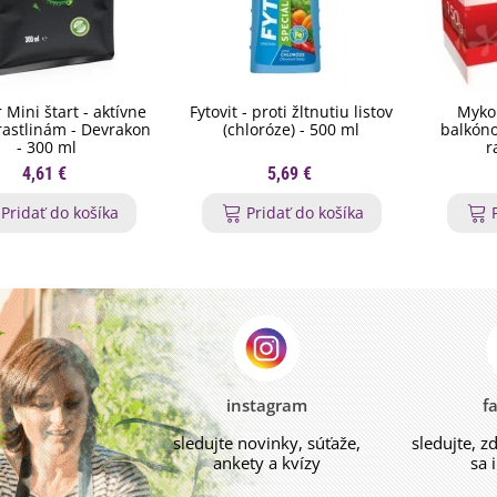
 Mini štart - aktívne
Fytovit - proti žltnutiu listov
Myko
 rastlinám - Devrakon
(chloróze) - 500 ml
balkóno
- 300 ml
r
4,61 €
5,69 €
Pridať do košíka
Pridať do košíka
instagram
f
sledujte novinky, súťaže,
sledujte, z
ankety a kvízy
sa 