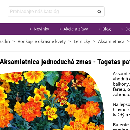
Novinky
Akcie a zľavy
Blog
Do
stlín
>
Vonkajšie okrasné kvety
>
Letničky
>
Aksamietnica
>
Aksamietnica jednoduchá zmes - Tagetes pat
Aksamie
vhodná 
balkóny.
farieb
,
o
záhradu
Najlepšo
hlavne k
každý a 
Balenie
semien.