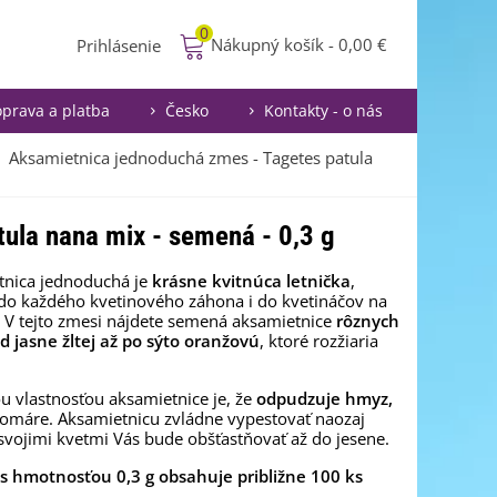
0
Nákupný košík
-
0,00 €
Prihlásenie
prava a platba
Česko
Kontakty - o nás
Aksamietnica jednoduchá zmes - Tagetes patula
ula nana mix - semená - 0,3 g
tnica jednoduchá je
krásne kvitnúca letnička
,
do každého kvetinového záhona i do kvetináčov na
 V tejto zmesi nájdete semená aksamietnice
rôznych
d jasne žltej až po sýto oranžovú
, ktoré rozžiaria
.
u vlastnosťou aksamietnice je, že
odpudzuje hmyz,
omáre. Aksamietnicu zvládne vypestovať naozaj
svojimi kvetmi Vás bude obšťastňovať až do jesene.
 s hmotnosťou 0,3 g obsahuje približne 100 ks