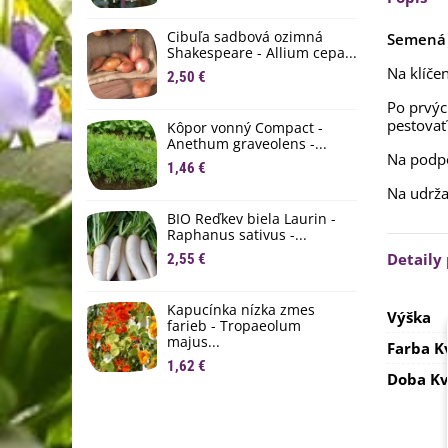
M
D
Cibuľa sadbová ozimná
Semená 
1
Shakespeare - Allium cepa...
Na klíče
2,50 €
Ľ
c
Po prvýc
pestovať
Kôpor vonný Compact -
2
Anethum graveolens -...
Na podpo
B
1,46 €
B
Na udrža
2
BIO Reďkev biela Laurin -
Raphanus sativus -...
E
Detaily
2,55 €
B
4
Kapucínka nízka zmes
Výška
farieb - Tropaeolum
majus...
Farba K
1,62 €
Doba Kv