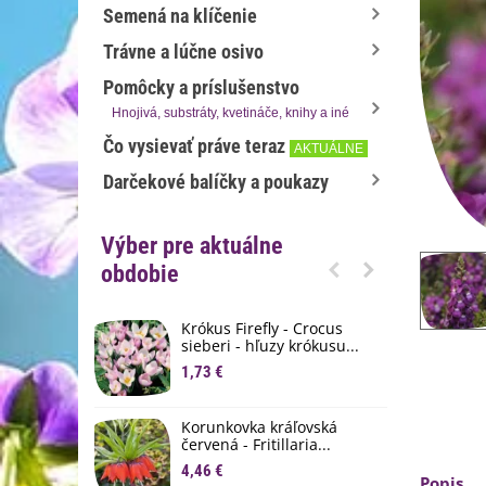
Semená na klíčenie
Trávne a lúčne osivo
Pomôcky a príslušenstvo
Hnojivá, substráty, kvetináče, knihy a iné
Čo vysievať práve teraz
AKTUÁLNE
Darčekové balíčky a poukazy
Výber pre aktuálne
obdobie
Krókus Firefly - Crocus
S
sieberi - hľuzy krókusu...
d
1,73 €
8
K
Korunkovka kráľovská
p
červená - Fritillaria...
3
4,46 €
Popis