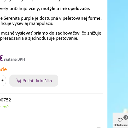
vety priťahujú
včely, motýle a iné opeľovače.
e Serenita purple je dostupná v
peletovanej forme
,
ahčuje výsev aj manipuláciu.
je možné
vysievať priamo do sadbovačov,
čo znižuje
presádzania a zjednodušuje pestovanie.
€
ade
+
Pridať do košíka
00752
bené
0
Obľúbené