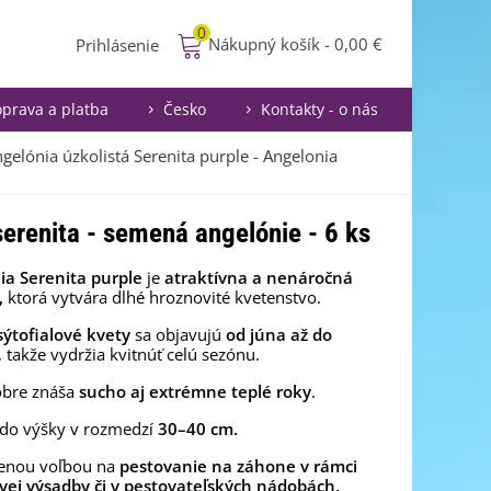
0
Nákupný košík
-
0,00 €
Prihlásenie
prava a platba
Česko
Kontakty - o nás
gelónia úzkolistá Serenita purple - Angelonia
serenita - semená angelónie - 6 ks
ia Serenita purple
je
atraktívna a nenáročná
,
ktorá vytvára dlhé hroznovité kvetenstvo.
sýtofialové kvety
sa objavujú
od júna až do
, takže vydržia kvitnúť celú sezónu.
obre znáša
sucho aj extrémne teplé roky
.
 do výšky v rozmedzí
30–40 cm.
benou voľbou na
pestovanie na záhone v rámci
vej výsadby či v pestovateľských nádobách.