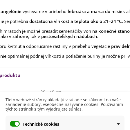
rkva neskorá Cidera -
aucus carota - semená -...
angelónie
vysievame v priebehu
februára a marca do misiek
al
,53 €
nie je potrebná
dostatočná vlhkosť a teplota okolo 21–24 °C
. Se
alia Canova - Lilium -
ibuľoviny - 1 ks
h mrazoch je možné presadiť semenáčiky von na
konečné stano
 ako v
záhone
, tak v
pestovateľských nádobách.
3,85 €
-30%
,69 €
ru kvitnutia odporúčame rastliny v priebehu vegetácie
pravidel
egónia plnokvetá žltá -
egonia superba -...
nie optimálnej pôdnej vlhkosti a potlačenie buriny je možné pri
3,85 €
-30%
,69 €
ukalyptus Baby Blue -
 produktu
lahovičník - Eukalyptus...
,08 €
20 - 40 cm
Tieto webové stránky ukladajú v súlade so zákonmi na vaše
vetu
Fialová
zariadenie súbory, všeobecne nazývané cookies. Používaním
týchto stránok s tým vyjadrujete súhlas.
itnutia
August
Júl
Jún
Technické cookies
Október