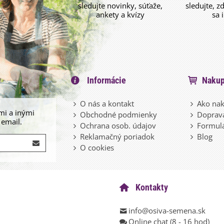
sledujte novinky, súťaže,
sledujte, z
ankety a kvízy
sa 
Informácie
Nakup
O nás a kontakt
Ako nak
mi a inými
Obchodné podmienky
Doprava
 email.
Ochrana osob. údajov
Formulá
Reklamačný poriadok
Blog
O cookies
Kontakty
info@osiva-semena.sk
Online chat (8 - 16 hod)