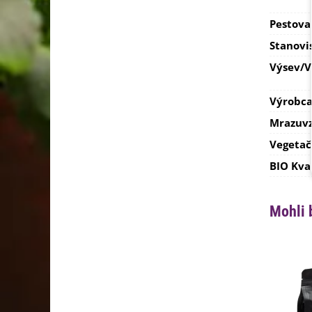
Pestova
Stanovi
Výsev/
Výrobc
Mrazuvz
Vegetač
BIO Kva
Mohli 