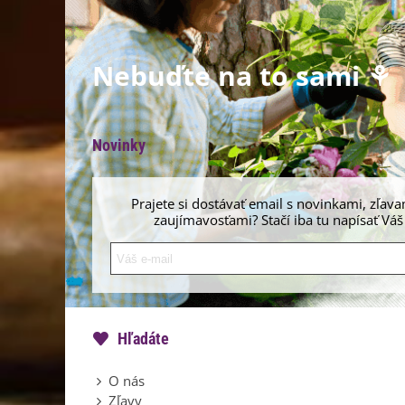
Nebuďte na to sami ⚘
Novinky
Prajete si dostávať email s novinkami, zľava
zaujímavosťami? Stačí iba tu napísať Váš
Hľadáte
O nás
Zľavy