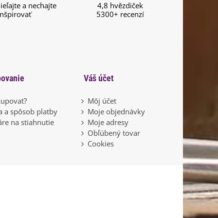
dieľajte a nechajte
4,8 hvězdiček
inšpirovať
5300+ recenzí
ovanie
Váš účet
upovať?
Môj účet
 a spôsob platby
Moje objednávky
re na stiahnutie
Moje adresy
Obľúbený tovar
Cookies