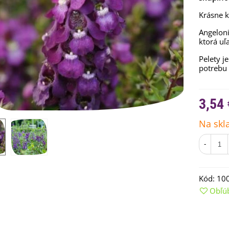
Krásne k
Angeloni
ktorá uľ
Pelety 
potrebu 
3,54 
Na skl
-
emienkové bomby -
arčekový box na vajíčka -...
,68 €
Kód:
10
Obľú
uchynské bylinky na malú
lochu - výsevný disk...
,80 €