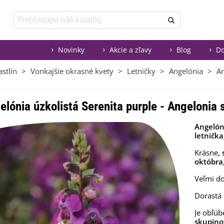
Novinky
Akcie a zľavy
Blog
Do
stlín
>
Vonkajšie okrasné kvety
>
Letničky
>
Angelónia
>
An
elónia úzkolistá Serenita purple - Angelonia 
Angelón
letnička
Krásne,
októbra
Veľmi d
Dorastá
Je obľú
skupino