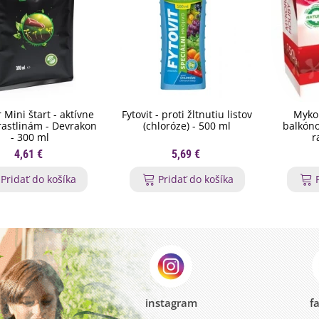
 Mini štart - aktívne
Fytovit - proti žltnutiu listov
Myko
 rastlinám - Devrakon
(chloróze) - 500 ml
balkóno
- 300 ml
r
4,61 €
5,69 €
Pridať do košíka
Pridať do košíka
instagram
f