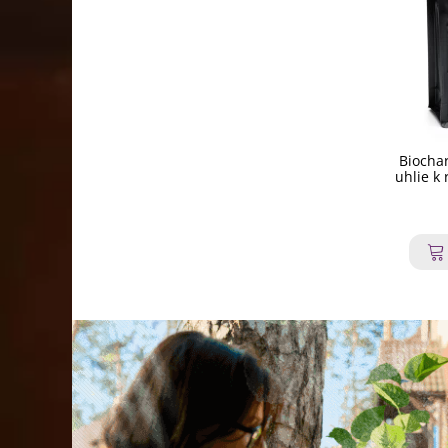
Biochar
uhlie k