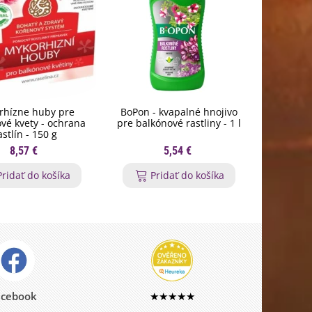
rhízne huby pre
BoPon - kvapalné hnojivo
Nožnice n
vé kvety - ochrana
pre balkónové rastliny - 1 l
St
astlín - 150 g
8,57 €
5,54 €
Pridať do košíka
Pridať do košíka
P
acebook
★★★★★