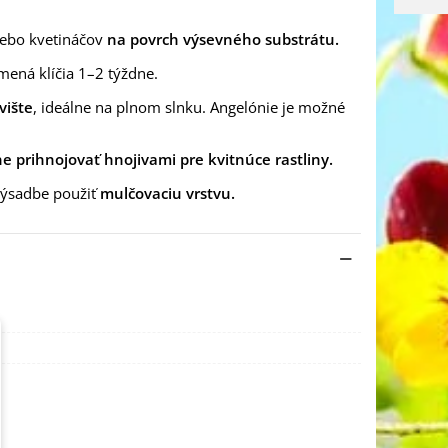
ebo kvetináčov
na povrch výsevného substrátu.
mená klíčia 1–2 týždne.
vište
, ideálne na plnom slnku. Angelónie je možné
ne prihnojovať hnojivami pre kvitnúce rastliny.
 výsadbe použiť
mulčovaciu vrstvu.