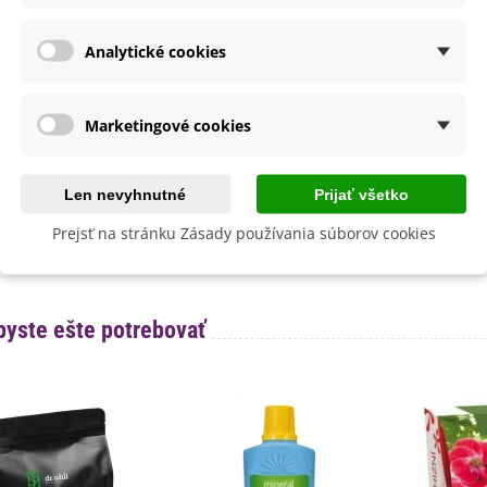
September
nie
V exteriéri - vonku
Analytické cookies
sko
Slnečné
výsadba
Február
Marec
Marketingové cookies
a
SemenaOnline
dornosť
Nie
Len nevyhnutné
Prijať všetko
né Obdobie
Letničky
Prejsť na stránku Zásady používania súborov cookies
lita
Nie
byste ešte potrebovať