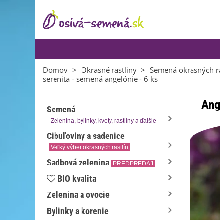
Domov
>
Okrasné rastliny
>
Semená okrasných ra
serenita - semená angelónie - 6 ks
Ang
Semená
Zelenina, bylinky, kvety, rastliny a ďalšie
Cibuľoviny a sadenice
Veľký výber okrasných rastlín
Sadbová zelenina
PREDPREDAJ
BIO kvalita
Zelenina a ovocie
Bylinky a korenie