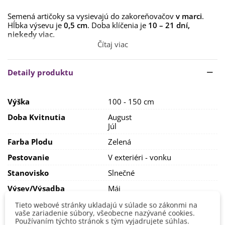
Semená artičoky sa vysievajú do zakoreňovačov
v marci
.
Hĺbka výsevu je
0,5 cm
. Doba klíčenia je
10 – 21 dní,
niekedy viac.
Čítaj viac
Artičoky sú veľmi
teplomilné rastliny,
preto ich
nepresádzame von skôr ako
v druhej polovici mája
. Je
nutné zvoliť dostatočne
slnečné a svetelné miesto
,
Detaily produktu
chránené pred vetrom, aby mali rastliny dostatok priestoru
pre rast. V chladnejších oblastiach sa odporúča skôr
pestovanie v skleníku. T
eplota na pestovanie by mala byť
Výška
100 - 150 cm
aspoň 20 °C.
Doba Kvitnutia
August
Pôda by mala byť
ľahká, výživná a dobre priepustná.
Po
Júl
zakorenení sa rastliny hnoja dusíkatými hnojivami, v
priebehu vegetácie je nutné dusík obmedziť a používať
Farba Plodu
Zelená
hnojivá s vyšším obsahom fosforu a draslíka. Rastliny sa
Pestovanie
V exteriéri - vonku
sadia do
sponu min. 100 x 100 cm.
Stanovisko
Slnečné
Počas vegetácie je nutná
pravidelná a dostatočná
zálievka
a aj okopávanie.
Výsev/výsadba
Máj
Marec
K zberu artičok dochádza v čase, keď je kvet dobre vyvinutý,
Tieto webové stránky ukladajú v súlade so zákonmi na
avšak doposiaľ sa nerozvinul. K tomu dochádza približne od
Výrobca
vaše zariadenie súbory, všeobecne nazývané cookies.
SemenaOnline
konca júna. Artičoky sa pestujú ako trvalka, je však treba ich
Používaním týchto stránok s tým vyjadrujete súhlas.