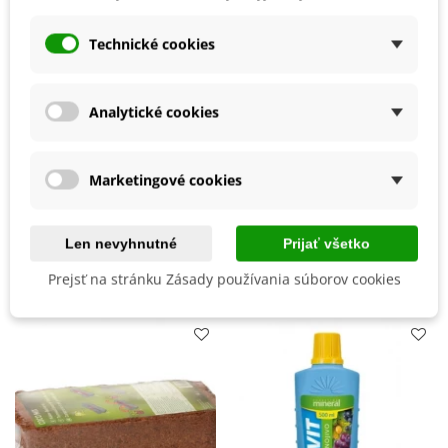
Mrazuvzdornosť
Nie
na zimu vykopať a uskladniť v piesku v chladnej miestnosti.
Vegetačné Obdobie
Trvalky
Technické cookies
Odroda
Nehybridná
Zber
August
Analytické cookies
Október
September
Skorosť Odrody
Poloneskorá
Marketingové cookies
BIO Kvalita
Nie
Len nevyhnutné
Prijať všetko
Mohli byste ešte potrebovať
Prejsť na stránku Zásady používania súborov cookies