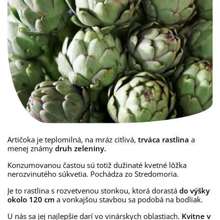
Artičoka je teplomilná, na mráz citlivá,
trváca rastlina
a
menej známy
druh zeleniny.
Konzumovanou častou sú totiž dužinaté kvetné lôžka
nerozvinutého súkvetia. Pochádza zo Stredomoria.
Je to rastlina s rozvetvenou stonkou, ktorá dorastá
do výšky
okolo 120 cm
a vonkajšou stavbou sa podobá na bodliak.
U nás sa jej najlepšie darí vo vinárskych oblastiach.
Kvitne v