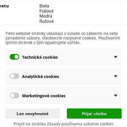
vetu
Biela
Fialová
Modrá
Ružová
itnutia
Apríl
Tieto webové stránky ukladajú v súlade so zákonmi na vaše
Júl
zariadenie súbory, všeobecne nazývané cookies. Používaním
Jún
týchto stránok s tým vyjadrujete súhlas.
Máj
nie
V exteriéri - vonku
Technické cookies
sko
Slnečné
výsadba
Apríl
Analytické cookies
Máj
a
SemenaOnline
dornosť
Nie
Marketingové cookies
né Obdobie
Trvalky
e Výsadby
Jar
Len nevyhnutné
Prijať všetko
Prejsť na stránku Zásady používania súborov cookies