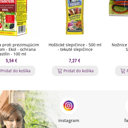
 proti prezimujúcim
Hoštické slepičince - 500 ml
Nožnice 
m - Ekol - ochrana
- tekuté slepičince
S
astlín - 100 ml
5,54 €
7,27 €
Pridať do košíka
Pridať do košíka
instagram
f