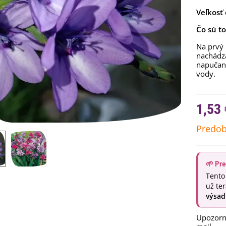
Veľkosť 
Čo sú t
Na prvý 
nachádza
napučan
vody.
1,53 
Predob
emienkové bomby -
arčekový box na vajíčka -...
🌱 Pre
,68 €
Tento
už te
uchynské bylinky na malú
výsad
lochu - výsevný disk...
,80 €
Upozorní