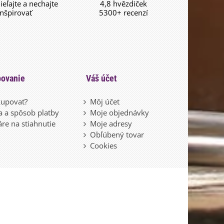
dieľajte a nechajte
4,8 hvězdiček
inšpirovať
5300+ recenzí
ovanie
Váš účet
upovať?
Môj účet
 a spôsob platby
Moje objednávky
re na stiahnutie
Moje adresy
Obľúbený tovar
Cookies