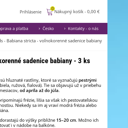
0
Nákupný košík
-
0,00 €
Prihlásenie
prava a platba
Česko
Kontakty - o nás
 - Babiana stricta - voľnokorenné sadenice babiany
korenné sadenice babiany - 3 ks
sú hľuznaté rastliny, ktoré sa vyznačujú
pestrými
biela, ružová, fialová). Tie sa objavujú už v priebehu
 mesiacov,
od apríla až do júla
.
ripomínajú frézie, líšia sa však ich pestovateľskou
osťou. Niekedy sa im aj vraví modrá frézia alebo
iána.
 dorastajú do výšky približne
15–20 cm
. Možno ich
tovať i v nádobe na balkóne.