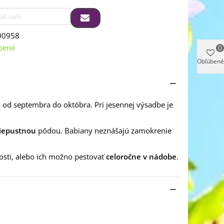
00958
bené
0
Obľúbené
 od septembra do októbra. Pri jesennej výsadbe je
riepustnou
pôdou. Babiany neznášajú zamokrenie
osti, alebo ich možno pestovať
celoročne v nádobe
.