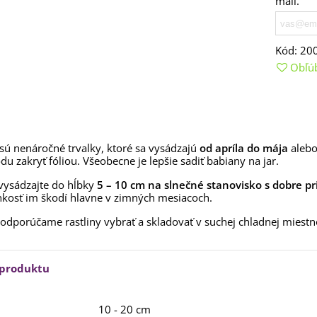
mail.
rkva neskorá Cidera -
aucus carota - semená -...
,53 €
Kód:
20
alia Canova - Lilium -
Obľú
ibuľoviny - 1 ks
3,85 €
-30%
,69 €
egónia plnokvetá žltá -
egonia superba -...
3,85 €
-30%
,69 €
sú nenáročné trvalky, ktoré sa vysádzajú
od apríla do mája
alebo
du zakryť fóliou. Všeobecne je lepšie sadiť babiany na jar.
ukalyptus Baby Blue -
 vysádzajte do hĺbky
lahovičník - Eukalyptus...
5 – 10 cm na slnečné stanovisko s dobre p
hkosť im škodí hlavne v zimných mesiacoch.
,08 €
odporúčame rastliny vybrať a skladovať v suchej chladnej miestn
 produktu
10 - 20 cm