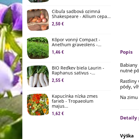
M
D
Cibuľa sadbová ozimná
1
Shakespeare - Allium cepa...
2,50 €
Ľ
c
Kôpor vonný Compact -
2
Anethum graveolens -...
Popis
B
1,46 €
B
2
Babiany 
BIO Reďkev biela Laurin -
nutné pô
Raphanus sativus -...
E
2,55 €
Rastliny
B
pôdy, vl
4
Kapucínka nízka zmes
Na zimu 
farieb - Tropaeolum
majus...
1,62 €
Detaily
Výška