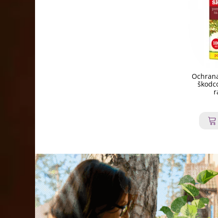
Ochrana
škodco
r