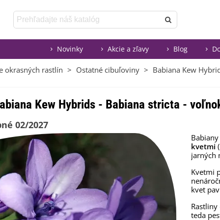
Novinky
Akcie a zľavy
Blog
Do
e okrasných rastlín
>
Ostatné cibuľoviny
>
Babiana Kew Hybrids
abiana Kew Hybrids - Babiana stricta - voľno
né 02/2027
Babiany 
kvetmi
(
jarných
Kvetmi p
nenáročn
kvet pav
Rastliny
teda pes