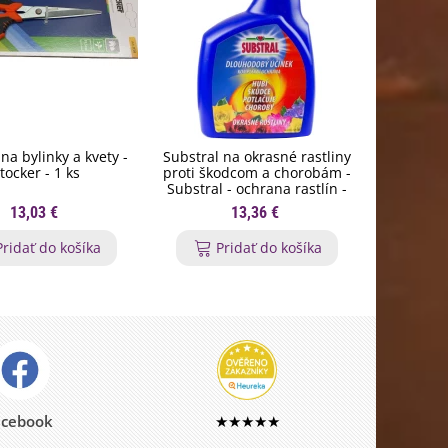
na bylinky a kvety -
Substral na okrasné rastliny
Orgamin -
tocker - 1 ks
proti škodcom a chorobám -
trval
Substral - ochrana rastlín -
Forestin
800 ml
13,03 €
13,36 €
Pridať do košíka
Pridať do košíka
P
acebook
★★★★★