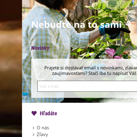
Nebuďte na to sami ⚘
Novinky
Prajete si dostávať email s novinkami, zľava
zaujímavosťami? Stačí iba tu napísať Váš
Hľadáte
O nás
Zľavy