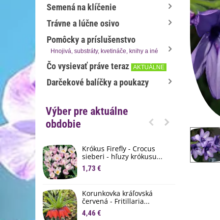
Semená na klíčenie
Trávne a lúčne osivo
Pomôcky a príslušenstvo
Hnojivá, substráty, kvetináče, knihy a iné
Čo vysievať práve teraz
AKTUÁLNE
Darčekové balíčky a poukazy
Výber pre aktuálne
obdobie
Krókus Firefly - Crocus
S
sieberi - hľuzy krókusu...
d
1,73 €
8
K
Korunkovka kráľovská
p
červená - Fritillaria...
3
4,46 €