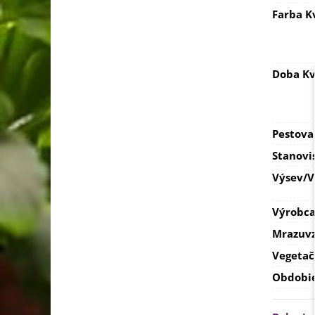
Farba K
Doba Kv
Pestova
Stanovi
Výsev/
Výrobc
Mrazuvz
Vegetač
Obdobi