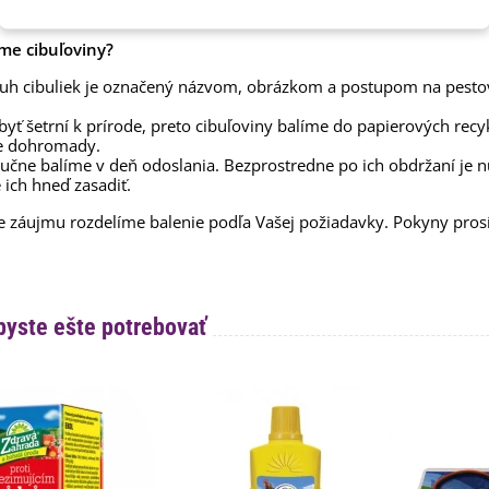
 cibuľovín
me cibuľoviny?
uh cibuliek je označený názvom, obrázkom a postupom na pesto
yť šetrní k prírode, preto cibuľoviny balíme do papierových recy
e dohromady.
ručne balíme v deň odoslania. Bezprostredne po ich obdržaní je 
 ich hneď zasadiť.
e záujmu rozdelíme balenie podľa Vašej požiadavky. Pokyny pr
byste ešte potrebovať