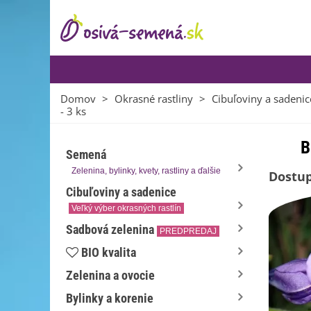
Domov
>
Okrasné rastliny
>
Cibuľoviny a sadenic
- 3 ks
B
Semená
Zelenina, bylinky, kvety, rastliny a ďalšie
Dostup
Cibuľoviny a sadenice
Veľký výber okrasných rastlín
Sadbová zelenina
PREDPREDAJ
BIO kvalita
Zelenina a ovocie
Bylinky a korenie