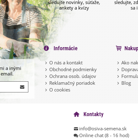
sledujte novinky, súťaže,
sledujte, z
ankety a kvízy
sa 
Informácie
Nakup
O nás a kontakt
Ako nak
mi a inými
Obchodné podmienky
Doprava
 email.
Ochrana osob. údajov
Formulá
Reklamačný poriadok
Blog
O cookies
Kontakty
info@osiva-semena.sk
Online chat (8 - 16 hod)