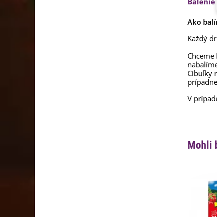
Balenie
Ako balí
Každý dr
Chceme b
nabalím
Cibuľky 
prípadne
V prípad
Mohli 