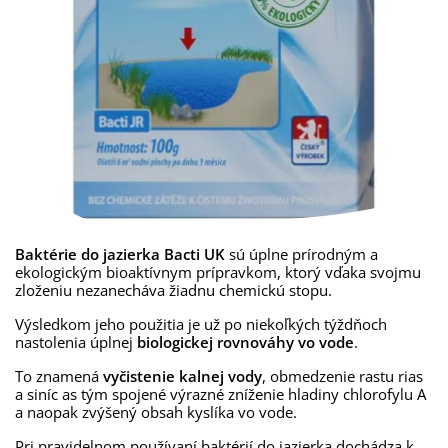
Baktérie do jazierka Bacti UK
sú úplne prírodným a
ekologickým bioaktívnym prípravkom, ktorý vďaka svojmu
zloženiu nezanecháva žiadnu chemickú stopu.
Výsledkom jeho použitia je už po niekoľkých týždňoch
nastolenia úplnej
biologickej rovnováhy vo vode
.
To znamená
vyčistenie kalnej vody
, obmedzenie rastu rias
a siníc as tým spojené výrazné zníženie hladiny chlorofylu A
a naopak zvýšený obsah kyslíka vo vode.
Pri pravidelnom používaní baktérií do jazierka dochádza k