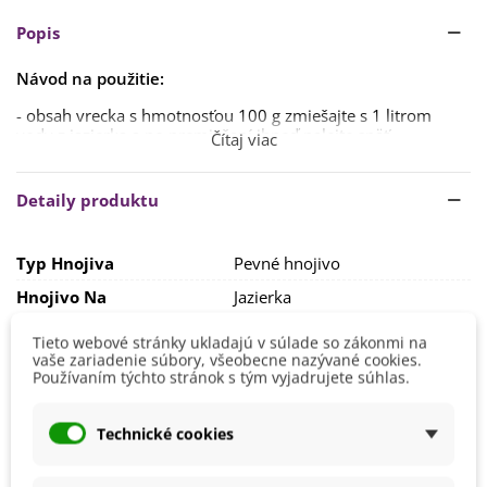
Popis
Návod na použitie:
- obsah vrecka s hmotnosťou 100 g zmiešajte s 1 litrom
vody z jazierka a po premiešaní ihneď nalejte späť.
Čítaj viac
Dávkovanie:
Detaily produktu
1. a 2. týždeň pol vrecka na 6 m2 plochy rybníčka alebo
jazierka (prvé dva týždne celkom 1 vrecko), následne každý
týždeň štvrť vrecka na 6 m2 plochy rybníčka alebo jazierka.
Typ Hnojiva
Pevné hnojivo
Ďalšie informácie a bezpečnostné pokyny nájdete uvedené
Hnojivo Na
Jazierka
na obale výrobku.
Výrobca
BAKTOMA
Tieto webové stránky ukladajú v súlade so zákonmi na
vaše zariadenie súbory, všeobecne nazývané cookies.
Veľkosť Balenia
100 g
Používaním týchto stránok s tým vyjadrujete súhlas.
Vhodné Na Ekologické Pestovanie
Áno
Zloženie
Organické
Technické cookies
EAN
8594162560332