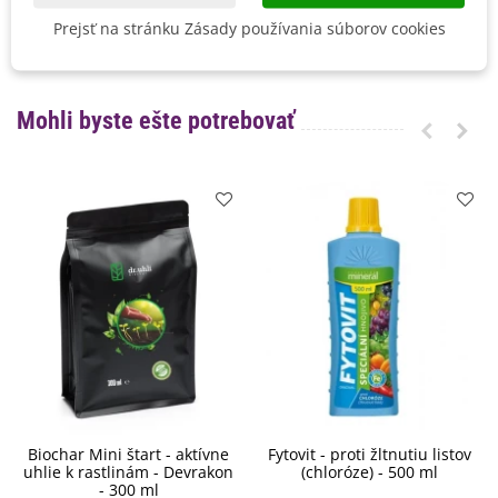
Odroda
F1 Hybridná
Prejsť na stránku Zásady používania súborov cookies
BIO Kvalita
Nie
Mohli byste ešte potrebovať
Biochar Mini štart - aktívne
Fytovit - proti žltnutiu listov
uhlie k rastlinám - Devrakon
(chloróze) - 500 ml
- 300 ml