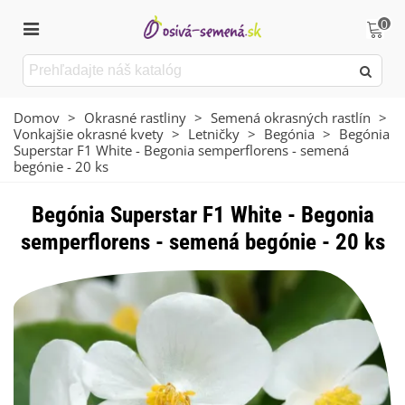
0
Domov
>
Okrasné rastliny
>
Semená okrasných rastlín
>
Vonkajšie okrasné kvety
>
Letničky
>
Begónia
>
Begónia
Superstar F1 White - Begonia semperflorens - semená
begónie - 20 ks
Begónia Superstar F1 White - Begonia
semperflorens - semená begónie - 20 ks