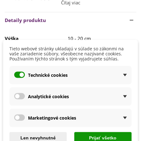
presádzajú
do nádob s rašelinou.
Čítaj viac
Rastlinám v tejto fáze prospieva vyššia vzdušná vlhkosť.
Rovnako tak substrát udržujte stále vlhký. V týchto
Detaily produktu
podmienkach sa rastliny nechávajú až do doby, keď majú
min. 4 pravé listy. Na vytvorenie veľkých listov táto begónia
potrebuje
dostatok jasného svetla, bez priameho
Výška
10 - 20 cm
slnečného žiarenia.
Farba Kvetu
Biela
Tieto webové stránky ukladajú v súlade so zákonmi na
Na vonkajšie stanovište sa rastliny presádzajú až koncom
vaše zariadenie súbory, všeobecne nazývané cookies.
mája, kedy nehrozia ranné mrazy. Táto odroda je
Doba Kvitnutia
August
Používaním týchto stránok s tým vyjadrujete súhlas.
tolerantná k slnku
, ale lepšie bude prospievať na
Júl
polotienistom alebo tienistom stanovisku
, chránenom
Jún
pred vetrom. Pôda by mala byť
kyprá, humózna, mierne
Technické cookies
Máj
kyslá a stále vlhká.
September
Pestovanie
V exteriéri - vonku
Rastliny sa pravidelne prihnojujú od jari do leta hnojivom
podporujúcim kvitnutie. Hnojenie sa obmedzuje až koncom
Analytické cookies
Stanovisko
Polotienisté
leta, kedy je potrebné
begónie pripraviť na prezimovanie.
Výsev/výsadba
Február
Množenie je možné
rezkovaním alebo semenami.
Január
Marketingové cookies
Výrobca
SemenaOnline
Vegetačné Obdobie
Letničky
Len nevyhnutné
Prijať všetko