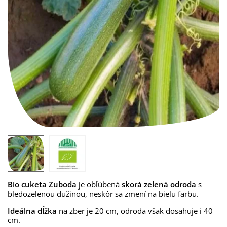
Bio cuketa Zuboda
je obľúbená
skorá zelená odroda
s
bledozelenou dužinou, neskôr sa zmení na bielu farbu.
Ideálna dĺžka
na zber je 20 cm, odroda však dosahuje i 40
cm.