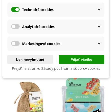
Odroda
Nehybridná
Zber
August
Technické cookies
Júl
September
Odroda Cukety
Krovitá
Analytické cookies
Skorosť Odrody
Skorá
BIO Kvalita
Áno
Marketingové cookies
Mohli byste ešte potrebovať
Len nevyhnutné
Prijať všetko
Prejsť na stránku Zásady používania súborov cookies