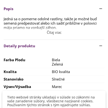
Popis
Jedná sa o pomerne odolné rastliny, takže je možné buď
semená predpestovať alebo ich sadiť približne v polovici
mája priamo na vonkajší záhon.
Čítaj viac
S
predpestovaním semien
môžete začať už
v marci či
apríli
.
Klíčenie trvá spravidla 1 - 2 týždne.
Rastliny
presádzame
na slnečné stanovisko až v druhej polovici
Detaily produktu
mája
, resp. v období, keď už nehrozia ranné mrazy, pretože
cukety
zle znášajú mrazy
. Ideálny
spon je 80 x 100 cm.
Farba Plodu
Biela
Cukety majú rady hlinitú pôdu, ktorá je bohatá na živiny. Je
Zelená
možné do pôdy už na jeseň zapraviť kompost alebo hnoj.
Pre rast je zásadný dostatok svetla, tepla a
Kvalita
BIO kvalita
vlahy.
Stanovisko musí byť vždy slnečné a pôda vlhšia.
Je
potrebné rastliny dostatočne zalievať – menej a častejšie.
Stanovisko
Slnečné
Rastliny v priebehu rastu môžete prihnojovať hnojivami či
Výsev/výsadba
Marec
kompostom.
Výrobca
SemenaOnline
Cukety môžete po zbere
uchovávať na chladnom mieste.
Tieto webové stránky ukladajú v súlade so zákonmi na
vaše zariadenie súbory, všeobecne nazývané cookies.
Mrazuvzdornosť
Nie
Používaním týchto stránok s tým vyjadrujete súhlas.