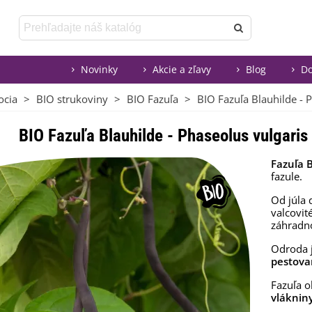
Novinky
Akcie a zľavy
Blog
Do
ocia
>
BIO strukoviny
>
BIO Fazuľa
>
BIO Fazuľa Blauhilde - P
BIO Fazuľa Blauhilde - Phaseolus vulgaris
Fazuľa B
fazule.
Od júla 
valcovit
záhradn
Odroda j
pestova
Fazuľa 
vláknin