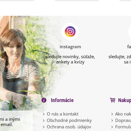
instagram
f
sledujte novinky, súťaže,
sledujte, z
ankety a kvízy
sa 
Informácie
Nakup
O nás a kontakt
Ako nak
mi a inými
Obchodné podmienky
Doprava
 email.
Ochrana osob. údajov
Formulá