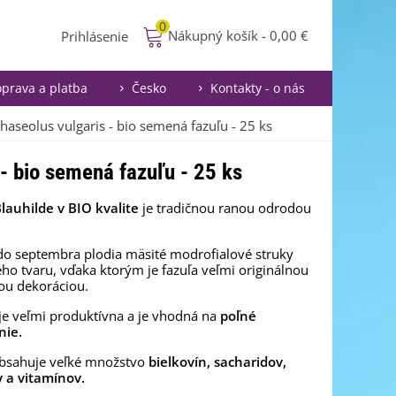
0
Nákupný košík
-
0,00 €
Prihlásenie
prava a platba
Česko
Kontakty - o nás
haseolus vulgaris - bio semená fazuľu - 25 ks
 - bio semená fazuľu - 25 ks
lauhilde v BIO kvalite
je tradičnou ranou odrodou
do septembra plodia mäsité modrofialové struky
ého tvaru, vďaka ktorým je fazuľa veľmi originálnou
ou dekoráciou.
e veľmi produktívna a je vhodná na
poľné
nie.
obsahuje veľké množstvo
bielkovín, sacharidov,
y a vitamínov.