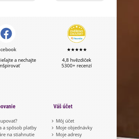
acebook
★★★★★
dieľajte a nechajte
4,8 hvězdiček
inšpirovať
5300+ recenzí
ovanie
Váš účet
upovať?
Môj účet
 a spôsob platby
Moje objednávky
re na stiahnutie
Moje adresy