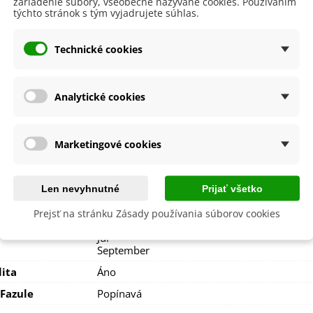
zariadenie súbory, všeobecne nazývané cookies. Používaním
týchto stránok s tým vyjadrujete súhlas.
BIO kvalita
Technické cookies
nie
V exteriéri - vonku
sko
Polotienisté
Slnečné
Analytické cookies
výsadba
Júl
Jún
Máj
Marketingové cookies
a
SemenaOnline
dornosť
Nie
Len nevyhnutné
Prijať všetko
Nehybridná
Prejsť na stránku Zásady používania súborov cookies
August
Júl
September
lita
Áno
Fazule
Popínavá