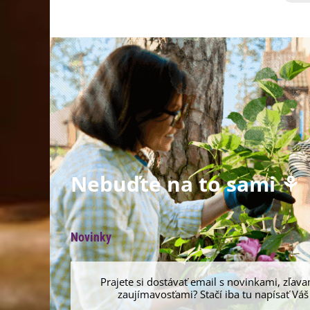
Nebuďte na to sami ⚘
Novinky
Prajete si dostávať email s novinkami, zľava
zaujímavosťami? Stačí iba tu napísať Váš