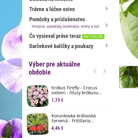
Trávne a lúčne osivo
Pomôcky a príslušenstvo
Hnojivá, substráty, kvetináče, knihy a iné
Čo vysievať práve teraz
AKTUÁLNE
Darčekové balíčky a poukazy
Výber pre aktuálne
obdobie
Krókus Firefly - Crocus
S
sieberi - hľuzy krókusu...
d
1,73 €
8
K
Korunkovka kráľovská
p
červená - Fritillaria...
3
4,46 €
M