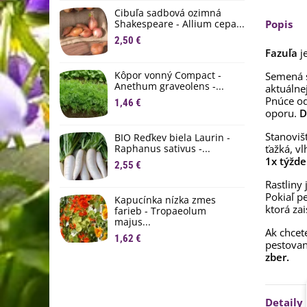
D
Cibuľa sadbová ozimná
1
Shakespeare - Allium cepa...
Popis
2,50 €
Ľ
Fazuľa
j
c
Kôpor vonný Compact -
Semená s
2
Anethum graveolens -...
aktuálne
Pnúce od
B
1,46 €
oporu.
B
D
2
Stanoviš
BIO Reďkev biela Laurin -
Raphanus sativus -...
ťažká, v
E
1x týžd
2,55 €
B
4
Rastliny
Pokiaľ p
Kapucínka nízka zmes
ktorá za
farieb - Tropaeolum
majus...
Ak chcet
1,62 €
pestovan
zber.
Detaily