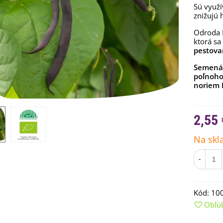
Sú využí
znižujú 
Odroda 
ktorá sa
pestova
Semená 
poľnoho
noriem 
2,55 
Na skl
emienkové bomby -
arčekový box na vajíčka -...
-
,68 €
uchynské bylinky na malú
lochu - výsevný disk...
Kód:
10
,80 €
Obľú
rkva neskorá Cidera -