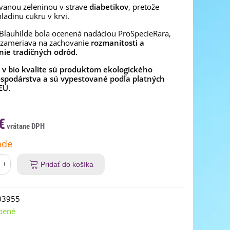
vanou zeleninou v strave
diabetikov
, pretože
hladinu cukru v krvi.
Blauhilde bola ocenená nadáciou ProSpecieRara,
 zameriava na zachovanie
rozmanitosti a
nie tradičných odrôd.
v bio kvalite sú produktom ekologického
spodárstva a sú vypestované podľa platných
EÚ.
€
ade
+
Pridať do košíka
03955
bené