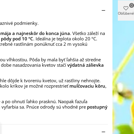
0
Obľúbené
iaznivé podmienky.
i mája a najneskôr do konca júna
. Všetko záleží na
a pôdy pod 10 ºC
. Ideálna je teplota okolo 20 ºC.
otrebné rastlinám ponúknuť cca 2 m vysokú
ou vlhkosťou. Pôda by mala byť ľahšia až stredne
V dobe nasadzovania kvetov stačí
výdatná zálievka
hle dôjde k tvoreniu kvetov, už rastliny nehnojte.
Okolo kríkov je možné rozprestrieť
mulčovaciu kôru
,
é a po ohnutí ľahko prasknú. Naopak fazuľa
a vyfarbia sa. Pnúce odrody sú vhodné pre
postupný