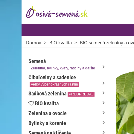
Domov
>
BIO kvalita
>
BIO semená zeleniny a ov
Semená
Zelenina, bylinky, kvety, rastliny a ďalšie
Cibuľoviny a sadenice
Veľký výber okrasných rastlín
Sadbová zelenina
PREDPREDAJ
BIO kvalita
Zelenina a ovocie
Bylinky a korenie
Semená na klíčenie