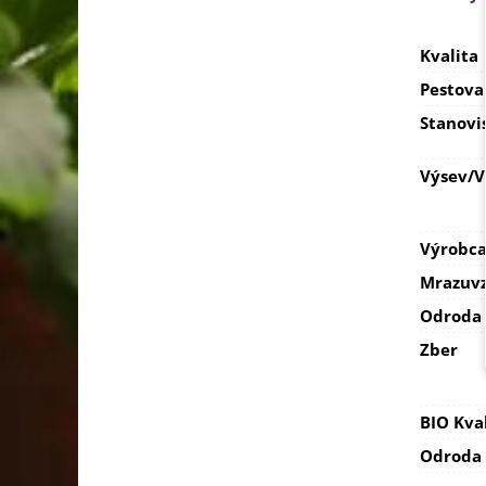
Kvalita
Pestova
Stanovi
Výsev/
Výrobc
Mrazuvz
Odroda
Zber
BIO Kva
Odroda 