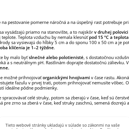
aucus carota - semená -...
,53 €
alia Canova - Lilium -
e na pestovanie pomerne náročná a na úspešný rast potrebuje pr
ibuľoviny - 1 ks
3,85 €
-30%
a vysádzajú priamo na stanovište, a to najskôr
v druhej polovic
,69 €
j teplote. Teplota vzduchu by nemala klesnúť
pod 15 ºC a teplot
rody sa vysievajú do hĺbky 5 cm a do sponu 100 x 50 cm a je p
egónia plnokvetá žltá -
egonia superba -...
oba klíčenia je 1–2 týždne
.
3,85 €
-30%
,69 €
te by malo byť
slnečné alebo polotienisté
, s dostatočnou vzdušn
lhká a s neutrálnym pH. Rastlinám doprajte dostatočnú zálievku. 
ukalyptus Baby Blue -
enne.
lahovičník - Eukalyptus...
,08 €
 je možné prihnojovať
organickými hnojivami
v čase rastu. Akoná
estujete fazuľu v prvej trati, potom prihnojovať nemusíte vôbec. 
istí ideálne pôdne podmienky.
e spracovávať celé struky, potom sa zberajú v čase, keď sú čerstv
á pre zrno sa zberá v čase, keď struky zaschnú, semená dozrejú 
Tieto webové stránky ukladajú v súlade so zákonmi na vaše
 produktu