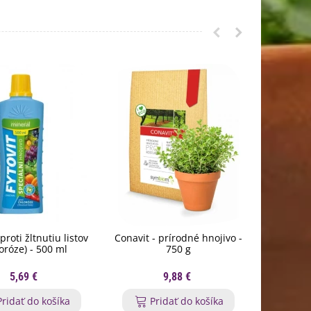
 proti žltnutiu listov
Conavit - prírodné hnojivo -
Vypichova
oróze) - 500 ml
750 g
5,69 €
9,88 €
Pridať do košíka
Pridať do košíka
P