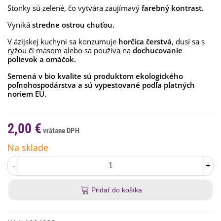
Stonky sú zelené, čo vytvára zaujímavý
farebný kontrast.
Vyniká
stredne ostrou chuťou.
V ázijskej kuchyni sa konzumuje
horčica čerstvá
, dusí sa s
ryžou či mäsom alebo sa používa na
dochucovanie
polievok a omáčok.
Semená v bio kvalite sú produktom ekologického
poľnohospodárstva a sú vypestované podľa platných
noriem EU.
2,00 €
Na sklade
-
+
Pridať do košíka