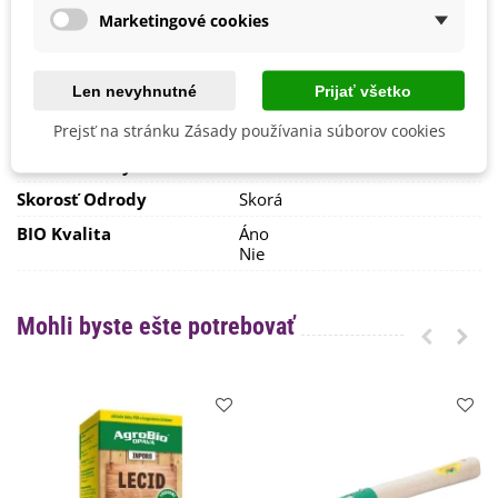
Marketingové cookies
Mrazuvzdornosť
Nie
Odroda
Nehybridná
Len nevyhnutné
Prijať všetko
Zber
Celoročne
Špeciálne Vlastnosti
Jedlé
Prejsť na stránku Zásady používania súborov cookies
Farba Odrody
Červená
Skorosť Odrody
Skorá
BIO Kvalita
Áno
Nie
Mohli byste ešte potrebovať