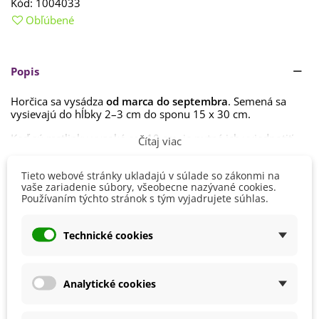
Kód:
1004033
Obľúbené
Popis
Horčica sa vysádza
od marca do septembra
. Semená sa
vysievajú do hĺbky 2–3 cm do sponu 15 x 30 cm.
Keď sú rastlinky vysoké cca 10 cm, je nutné ich vyjednotiť.
Čítaj viac
Horčica
nie je náročná na pestovanie
. Darí sa jej na teplom
a slnečnom stanovisku v
hlinitopiesčitej, priepustnej pôde
Tieto webové stránky ukladajú v súlade so zákonmi na
Detaily produktu
vaše zariadenie súbory, všeobecne nazývané cookies.
s obsahom vápna.
Používaním týchto stránok s tým vyjadrujete súhlas.
Zálievka by mala byť primeraná, táto rastlinka
nemá rada
Pestovanie
V exteriéri - vonku
prílišnú vlhkosť.
Technické cookies
Stanovisko
Polotienisté
Hnojenie nie je nutné
. Na zvýšenie výnosu môžete
Slnečné
prihnojovať dusíkatými či fosforečnými hnojivami.
Výsev/výsadba
Marec
Analytické cookies
September
Výrobca
SemenaOnline