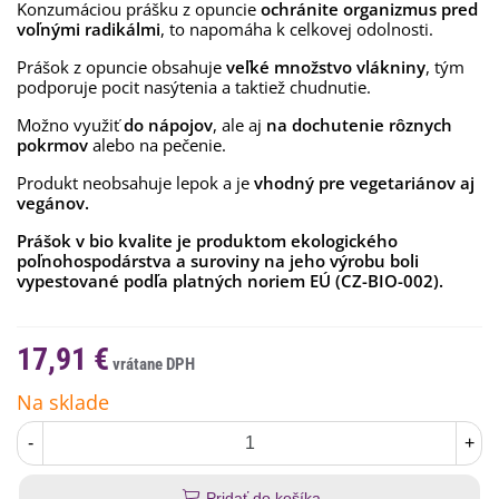
Konzumáciou prášku z opuncie
ochránite organizmus pred
voľnými radikálmi
, to napomáha k celkovej odolnosti.
Prášok z opuncie obsahuje
veľké množstvo vlákniny
, tým
podporuje pocit nasýtenia a taktiež chudnutie.
Možno využiť
do nápojov
, ale aj
na dochutenie rôznych
pokrmov
alebo na pečenie.
Produkt neobsahuje lepok a je
vhodný pre vegetariánov aj
vegánov.
Prášok v bio kvalite je produktom ekologického
poľnohospodárstva a suroviny na jeho výrobu boli
vypestované podľa platných noriem EÚ (CZ-BIO-002).
17,91 €
Na sklade
-
+
Pridať do košíka