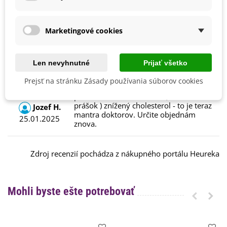
Marketingové cookies
Recenzie
Celkový názor:
Len nevyhnutné
Prijať všetko
No je to pomletý čistý kaktus, podľa
všetkého naozaj upravuje krvný cukor a
Prejsť na stránku Zásady používania súborov cookies
dokonca som si všimol ( doteraz som
používal tabletkovú formu, teraz skúšam
prášok ) znížený cholesterol - to je teraz
Jozef H.
mantra doktorov. Určite objednám
25.01.2025
znova.
Zdroj recenzií pochádza z nákupného portálu Heureka
Mohli byste ešte potrebovať