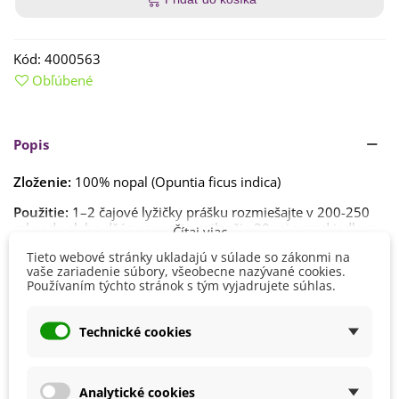
Kód:
4000563
Obľúbené
Popis
Zloženie:
100% nopal (Opuntia ficus indica)
Použitie:
1–2 čajové lyžičky prášku rozmiešajte v 200-250
ml vody alebo džúsu a vypite najlepšie 20 min pred jedlom.
Čítaj viac
Tieto webové stránky ukladajú v súlade so zákonmi na
Ustanovenie nariadenia Európskeho parlamentu a Rady (ES)
vaše zariadenie súbory, všeobecne nazývané cookies.
č. 1924/2006 o výživových a zdravotných tvrdeniach nám
Detaily produktu
Používaním týchto stránok s tým vyjadrujete súhlas.
nedovoľuje informovať vás o účinkoch tejto byliny na váš
organizmus. Informácie o pôsobení si, prosím, vyhľadajte vo
voľne dostupných zdrojoch na internete.
Technické cookies
Výrobca
Zdravý deň
BIO Kvalita
Áno
EAN
8594172691354
Analytické cookies