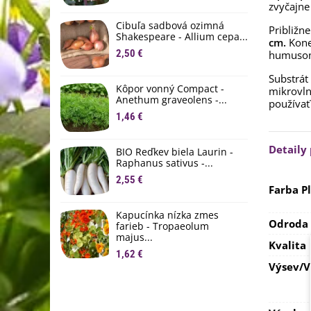
zvyčajn
M
D
Cibuľa sadbová ozimná
Približn
1
Shakespeare - Allium cepa...
cm.
Kon
2,50 €
humuso
Ľ
c
Substrát
Kôpor vonný Compact -
2
mikrovln
Anethum graveolens -...
používať
B
1,46 €
B
2
Detaily
BIO Reďkev biela Laurin -
Raphanus sativus -...
E
2,55 €
B
Farba P
4
Kapucínka nízka zmes
Odroda 
farieb - Tropaeolum
majus...
Kvalita
1,62 €
Výsev/