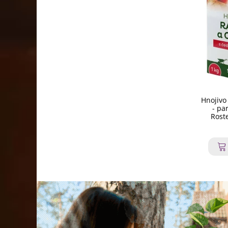
Hnojivo
- pa
Roste