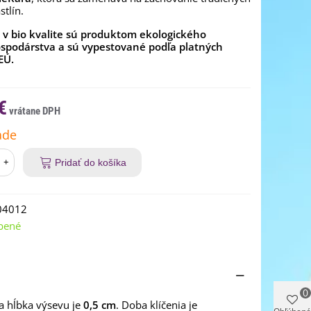
stlín.
v bio kvalite sú produktom ekologického
spodárstva a sú vypestované podľa platných
EÚ.
€
ade
+
Pridať do košíka
04012
bené
0
na hĺbka výsevu je
0,5 cm
. Doba klíčenia je