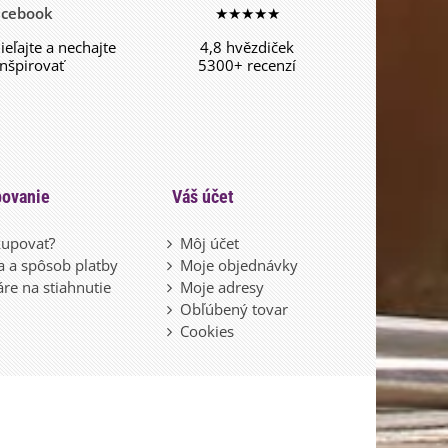
acebook
★★★★★
dieľajte a nechajte
4,8 hvězdiček
inšpirovať
5300+ recenzí
ovanie
Váš účet
upovať?
Môj účet
 a spôsob platby
Moje objednávky
re na stiahnutie
Moje adresy
Obľúbený tovar
Cookies