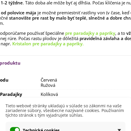
e
1-2 týždne
. Táto doba ale môže byť aj dlhšia. Počas klíčenia je n
rkva neskorá Cidera -
aucus carota - semená -...
e
od polovice mája
je možné premiestniť rastliny von (v čase, keď
,53 €
ečné
stanovište pre rast by malo byť teplé
,
slnečné a dobre ch
m.
alia Canova - Lilium -
ibuľoviny - 1 ks
 odporúčame používať špeciálne
pre paradajky a papriky
, a to
vž
3,85 €
-30%
,69 €
nej rúre. Počas rastu plodov je dôležitá
pravidelná závlaha a dos
 napr.
Kristalon pre paradajky a papriky.
egónia plnokvetá žltá -
egonia superba -...
3,85 €
-30%
,69 €
 produktu
ukalyptus Baby Blue -
lahovičník - Eukalyptus...
lodu
Červená
,08 €
Ružová
Paradajky
Kolíková
BIO kvalita
Tieto webové stránky ukladajú v súlade so zákonmi na vaše
zariadenie súbory, všeobecne nazývané cookies. Používaním
výsadba
Apríl
týchto stránok s tým vyjadrujete súhlas.
Február
Marec
Technické cookies