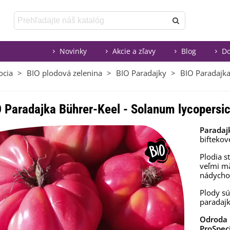
Novinky
Akcie a zľavy
Blog
Do
ocia
>
BIO plodová zelenina
>
BIO Paradajky
>
BIO Paradajka
 Paradajka Bührer-Keel - Solanum lycopersic
Paradaj
biftekov
Plodia s
veľmi m
nádycho
Plody s
paradaj
Odroda 
ProSpec