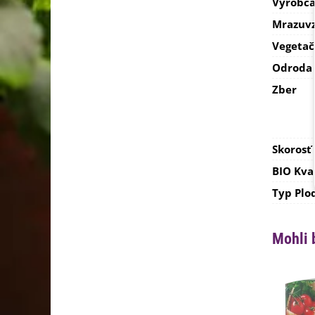
Výrobc
Mrazuvz
Vegetač
Odroda
Zber
Skorosť
BIO Kva
Typ Plo
Mohli 