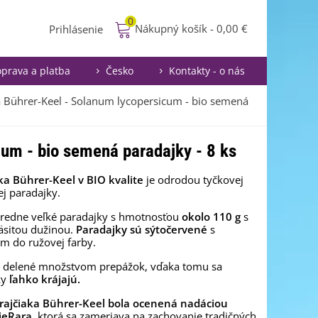
0
Nákupný košík
-
0,00 €
Prihlásenie
prava a platba
Česko
Kontakty - o nás
 Bührer-Keel - Solanum lycopersicum - bio semená
um - bio semená paradajky - 8 ks
ka Bührer-Keel v BIO kvalite
je odrodou tyčkovej
ej paradajky.
tredne veľké paradajky s hmotnosťou
okolo 110 g
s
äsitou dužinou.
Paradajky sú sýtočervené
s
m do ružovej farby.
ú delené množstvom prepážok, vďaka tomu sa
ky
ľahko krájajú.
rajčiaka Bührer-Keel bola ocenená nadáciou
ieRara
, ktorá sa zameriava na zachovanie tradičných