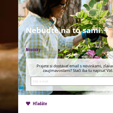
Nebuďte na to sami ⚘
Novinky
Prajete si dostávať email s novinkami, zľava
zaujímavosťami? Stačí iba tu napísať Váš
Hľadáte