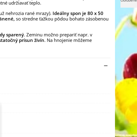
Obľúbené
utné udržiavať teplo.
 už nehrozia rané mrazy).
Ideálny spon je 80 x 50
ránené,
so stredne ťažkou pôdou bohato zásobenou
dy sparený
. Zeminu možno prepariť napr. v
tatočný prísun živín
. Na hnojenie môžeme