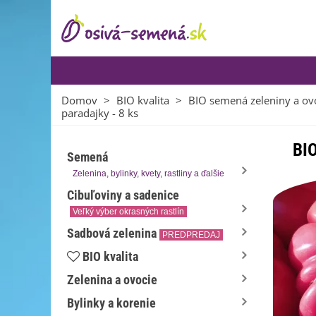
Domov
>
BIO kvalita
>
BIO semená zeleniny a ov
paradajky - 8 ks
BIO
Semená
Zelenina, bylinky, kvety, rastliny a ďalšie
Cibuľoviny a sadenice
Veľký výber okrasných rastlín
Sadbová zelenina
PREDPREDAJ
BIO kvalita
Zelenina a ovocie
Bylinky a korenie