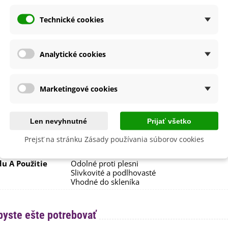
Február
Marec
Technické cookies
a
SemenaOnline
dornosť
Nie
Analytické cookies
né Obdobie
Letničky
Nehybridná
August
Marketingové cookies
Júl
Október
September
Len nevyhnutné
Prijať všetko
 Odrody
Poloneskorá
Prejsť na stránku Zásady používania súborov cookies
lita
Áno
du A Použitie
Odolné proti plesni
Slivkovité a podlhovasté
Vhodné do skleníka
byste ešte potrebovať