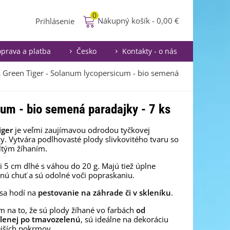
0
Nákupný košík
-
0,00 €
Prihlásenie
prava a platba
Česko
Kontakty - o nás
 Green Tiger - Solanum lycopersicum - bio semená
um - bio semená paradajky - 7 ks
iger
je veľmi zaujímavou odrodou tyčkovej
y. Vytvára podlhovasté plody slivkovitého tvaru so
ltým žíhaním.
si 5 cm dlhé s váhou do 20 g. Majú tiež úplne
ú chuť a sú odolné voči popraskaniu.
 sa hodí na
pestovanie na záhrade či v skleníku
.
 na to, že sú plody žíhané vo farbách
od
elenej po tmavozelenú
, sú ideálne na dekoráciu
jších pokrmov.