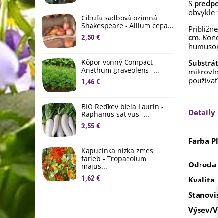
S
predp
M
obvykle
D
Cibuľa sadbová ozimná
1
Shakespeare - Allium cepa...
Približn
cm
. Kon
2,50 €
Ľ
humuso
c
Kôpor vonný Compact -
Substrát
2
Anethum graveolens -...
mikrovln
používať
B
1,46 €
B
2
BIO Reďkev biela Laurin -
Detaily
Raphanus sativus -...
E
2,55 €
B
4
Farba P
Kapucínka nízka zmes
farieb - Tropaeolum
Odroda 
majus...
1,62 €
Kvalita
Stanovi
Výsev/