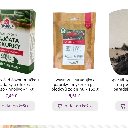
 s čadičovou múčkou
SYMBIVIT Paradajky a
Špeciálny
radajky a uhorky -
papriky - mykoríza pre
na pe
to - hnojivo - 1 kg
plodovú zeleninu - 150 g
paradajo
7,49 €
9,61 €
Pridať do košíka
Pridať do košíka