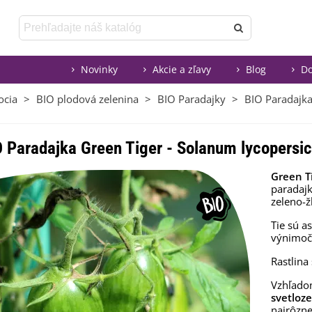
Novinky
Akcie a zľavy
Blog
Do
ocia
>
BIO plodová zelenina
>
BIO Paradajky
>
BIO Paradajka
 Paradajka Green Tiger - Solanum lycopersic
Green T
paradajk
zeleno-ž
Tie sú a
výnimočn
Rastlina
Vzhľadom
svetloz
najrôzne