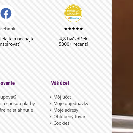
acebook
★★★★★
dieľajte a nechajte
4,8 hvězdiček
inšpirovať
5300+ recenzí
ovanie
Váš účet
upovať?
Môj účet
 a spôsob platby
Moje objednávky
re na stiahnutie
Moje adresy
Obľúbený tovar
Cookies