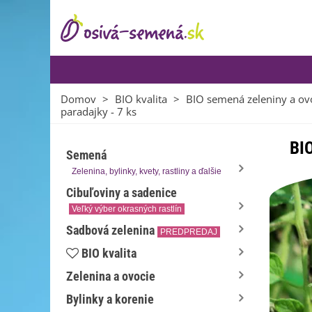
Domov
>
BIO kvalita
>
BIO semená zeleniny a ov
paradajky - 7 ks
BIO
Semená
Zelenina, bylinky, kvety, rastliny a ďalšie
Cibuľoviny a sadenice
Veľký výber okrasných rastlín
Sadbová zelenina
PREDPREDAJ
BIO kvalita
Zelenina a ovocie
Bylinky a korenie