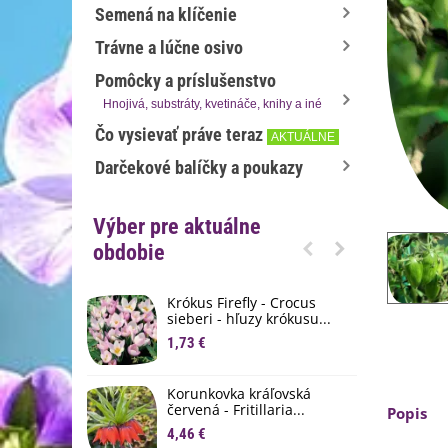
Semená na klíčenie
Trávne a lúčne osivo
Pomôcky a príslušenstvo
Hnojivá, substráty, kvetináče, knihy a iné
Čo vysievať práve teraz
AKTUÁLNE
Darčekové balíčky a poukazy
Výber pre aktuálne
obdobie
Krókus Firefly - Crocus
S
sieberi - hľuzy krókusu...
d
1,73 €
8
K
Korunkovka kráľovská
p
červená - Fritillaria...
Popis
3
4,46 €