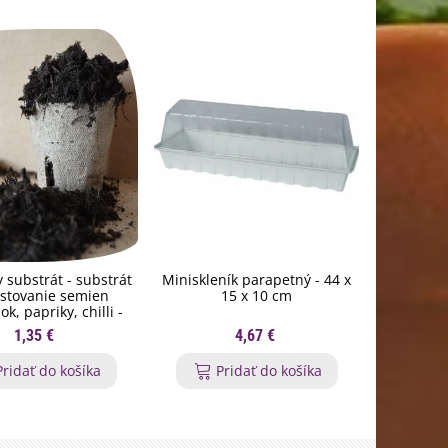
 substrát - substrát
Miniskleník parapetný - 44 x
Menovk
stovanie semien
15 x 10 cm
l
k, papriky, chilli -
200 g
1,35 €
4,67 €
Pridať do košíka
Pridať do košíka
P