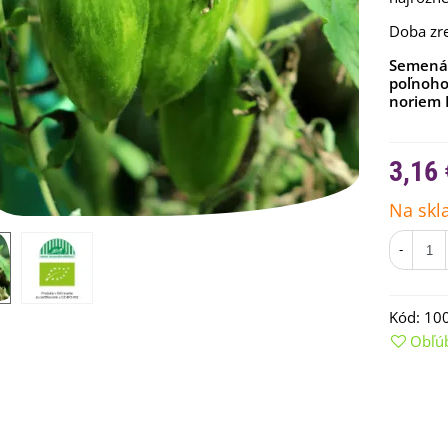
Doba zr
Semená 
poľnoho
noriem 
3,16 
Na skl
-
emienkové bomby -
Kód:
10
arčekový box na vajíčka -...
Obľú
,68 €
uchynské bylinky na malú
lochu - výsevný disk...
,80 €