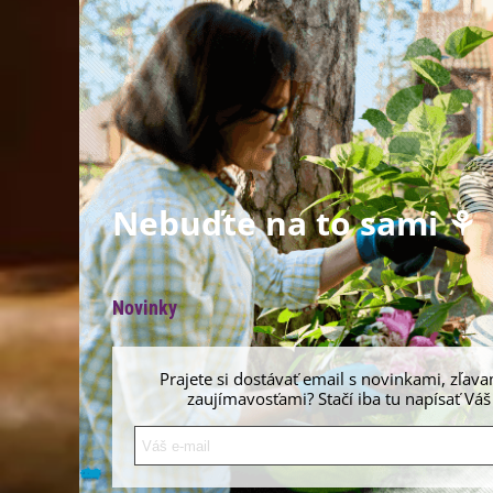
Nebuďte na to sami ⚘
Novinky
Prajete si dostávať email s novinkami, zľava
zaujímavosťami? Stačí iba tu napísať Váš