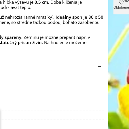
na hĺbka výsevu je
0,5 cm.
Doba klíčenia je
 udržiavať teplo.
Obľúbené
 už nehrozia ranné mrazíky).
Ideálny spon je 80 x 50
nené, so stredne ťažkou pôdou, bohato zásobenou
dy sparený
. Zeminu je možné prepariť napr. v
tatočný prísun živín.
Na hnojenie môžeme