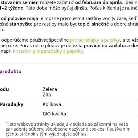
estovaním semien
môžete začať už
od februára do apríla
. Ideál
rkva neskorá Cidera -
1–2 týždne
. Táto doba môže byť aj dlhšia. Počas klíčenia je nutné
aucus carota - semená -...
,53 €
e
od polovice mája
je možné premiestniť rastliny von (v čase, keď
ečné
stanovište
pre rast by malo byť
teplé, slnečné
a dobre chrá
alia Canova - Lilium -
m.
ibuľoviny - 1 ks
3,85 €
-30%
odporúčame používať špeciálne
pre paradajky a papriky
, a to
vž
,69 €
nej rúre. Počas rastu plodov je dôležitá
pravidelná závlaha a dos
 napr.
kristalon pre paradajky a papriky.
egónia plnokvetá žltá -
egonia superba -...
3,85 €
-30%
,69 €
 produktu
ukalyptus Baby Blue -
lahovičník - Eukalyptus...
,08 €
lodu
Zelená
Žltá
Paradajky
Kolíková
BIO kvalita
sko
Slnečné
Tieto webové stránky ukladajú v súlade so zákonmi na vaše
zariadenie súbory, všeobecne nazývané cookies. Používaním
výsadba
Apríl
týchto stránok s tým vyjadrujete súhlas.