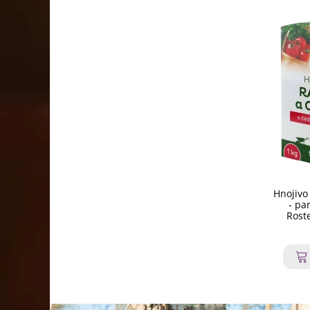
Hnojivo
- pa
Roste