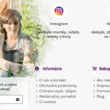
instagram
f
sledujte novinky, súťaže,
sledujte, z
ankety a kvízy
sa 
Informácie
Nakup
O nás a kontakt
Ako nak
mi a inými
Obchodné podmienky
Doprava
 email.
Ochrana osob. údajov
Formulá
Reklamačný poriadok
Blog
O cookies