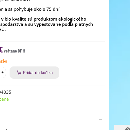
enia sa pohybuje
okolo 75 dní
.
v bio kvalite sú produktom ekologického
spodárstva a sú vypestované podľa platných
EÚ.
€
ade
+
Pridať do košíka
04035
bené
0