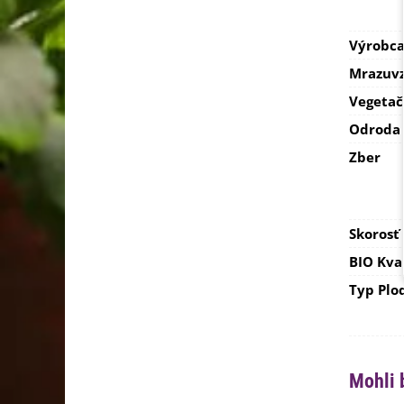
Výrobc
Mrazuvz
Vegetač
Odroda
Zber
Skorosť
BIO Kva
Typ Plo
Mohli 