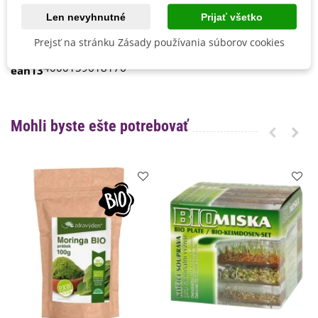
Pestovanie
V interiéri - dnu
Len nevyhnutné
Prijať všetko
Výrobca
Kiepenkerl
Prejsť na stránku Zásady používania súborov cookies
BIO Kvalita
Áno
4000159618176
ean13
Mohli byste ešte potrebovať