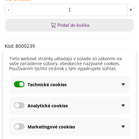
-
+
Pridať do košíka
Kód:
8000239
Obľúbené
Tieto webové stránky ukladajú v súlade so zákonmi na
vaše zariadenie súbory, všeobecne nazývané cookies.
Používaním týchto stránok s tým vyjadrujete súhlas.
Popis
Technické cookies
Návod na prípravu:
Semená nechajte 3–5 dní klíčiť najlepšie v
klíčiacej miske
.
Dvakrát až trikrát denne treba
semená preplachovať.
Analytické cookies
Čítaj viac
Ideálna teplota klíčenia je okolo 18–21 °C.
Pred samotnou konzumáciou odporúčame
naklíčené
Detaily produktu
semená prepláchnuť vodou.
Marketingové cookies