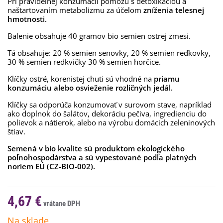
Pri pravidelnej konzumácii pomôžu s detoxikáciou a
naštartovaním metabolizmu za účelom
zníženia telesnej
hmotnosti.
Balenie obsahuje 40 gramov bio semien ostrej zmesi.
Tá obsahuje: 20 % semien senovky, 20 % semien reďkovky,
30 % semien redkvičky 30 % semien horčice.
Klíčky ostré, korenistej chuti sú vhodné na
priamu
konzumáciu alebo osvieženie rozličných jedál.
Klíčky sa odporúča konzumovať v surovom stave, napríklad
ako doplnok do šalátov, dekoráciu pečiva, ingredienciu do
polievok a nátierok, alebo na výrobu domácich zeleninových
štiav.
Semená v bio kvalite sú produktom ekologického
poľnohospodárstva a sú vypestované podľa platných
noriem EÚ (CZ-BIO-002).
4,67 €
Na sklade