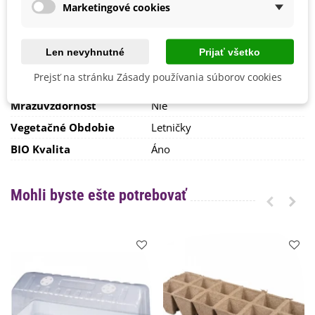
Marketingové cookies
Stanovisko
Polotienisté
Výsev/výsadba
Apríl
Jún
Len nevyhnutné
Prijať všetko
Máj
Prejsť na stránku Zásady používania súborov cookies
Výrobca
SemenaOnline
Mrazuvzdornosť
Nie
Vegetačné Obdobie
Letničky
BIO Kvalita
Áno
Mohli byste ešte potrebovať