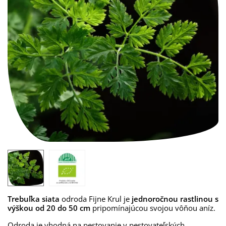
Trebuľka siata
odroda Fijne Krul je
jednoročnou rastlinou
s
výškou od 20 do 50 cm
pripomínajúcou svojou vôňou aníz.
Odroda je vhodná na pestovanie v pestovateľských