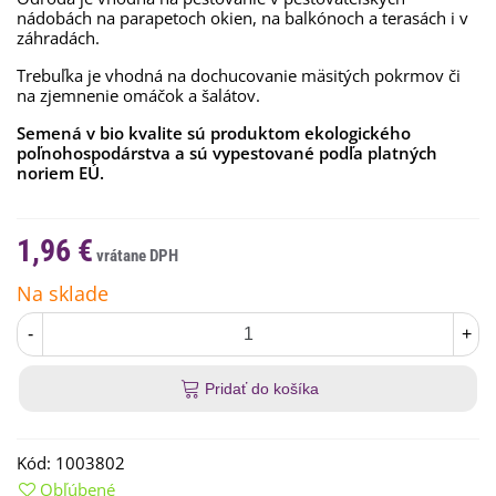
nádobách na parapetoch okien, na balkónoch a terasách i v
záhradách.
Trebuľka je vhodná na dochucovanie mäsitých pokrmov či
na zjemnenie omáčok a šalátov.
Semená v bio kvalite sú produktom ekologického
poľnohospodárstva a sú vypestované podľa platných
noriem EÚ.
1,96 €
Na sklade
-
+
Pridať do košíka
Kód:
1003802
Obľúbené