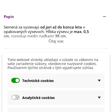
Popis
Semená sa vysievajú
od jari až do konca leta
v
opakovaných výsevoch. Hĺbka výsevu je
max. 0,5
cm,
rozostup medzi riadkami
30 cm.
Čítaj viac
Doba klíčenia je
15 – 20 dní.
Príliš skoro alebo neskoro vysievané rastliny potrebujú
Detaily produktu
dostatok svetla, ale tie, ktoré rastú v pravom lete, majú rady
Tieto webové stránky ukladajú v súlade so zákonmi na
skôr
sucho a tieň.
vaše zariadenie súbory, všeobecne nazývané cookies.
Používaním týchto stránok s tým vyjadrujete súhlas.
Výška
10 - 20 cm
Tieň dodá rastline silnejšiu arómu.
Farba Kvetu
Biela
Na pôdu tieto rastliny nie sú náročné, mala by byť
Technické cookies
len
dostatočne priepustná a ľahká.
Za sucha doprajte
Doba Kvitnutia
August
rastline
pravidelnú zálievku.
Júl
Jún
Listy sa zberajú ešte pred tým, než začne rastlina kvitnúť.
Analytické cookies
Kvalita
BIO kvalita
Pestovanie
V exteriéri - vonku