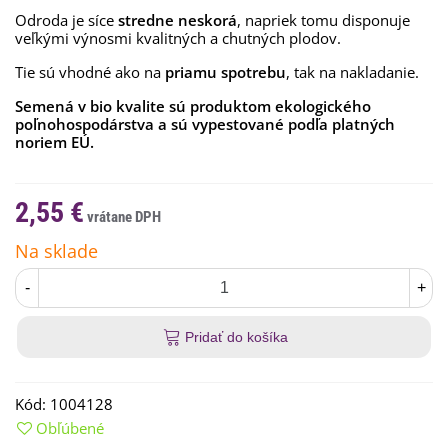
Odroda je síce
stredne neskorá
, napriek tomu disponuje
veľkými výnosmi kvalitných a chutných plodov.
Tie sú vhodné ako na
priamu spotrebu
, tak na nakladanie.
Semená v bio kvalite sú produktom ekologického
poľnohospodárstva a sú vypestované podľa platných
noriem EÚ.
2,55 €
Na sklade
-
+
Pridať do košíka
Kód:
1004128
Obľúbené