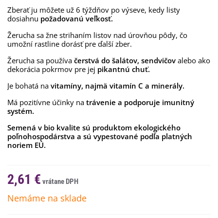
Zberať ju môžete už 6 týždňov po výseve, kedy listy
dosiahnu
požadovanú veľkosť.
Žerucha sa žne strihaním listov nad úrovňou pôdy, čo
umožní rastline dorásť pre ďalší zber.
Žerucha sa používa
čerstvá do šalátov, sendvičov
alebo ako
dekorácia pokrmov pre jej
pikantnú chuť.
Je bohatá na
vitamíny, najmä vitamín C a minerály.
Má pozitívne účinky na
trávenie a podporuje imunitný
systém.
Semená v bio kvalite sú produktom ekologického
poľnohospodárstva a sú vypestované podľa platných
noriem EÚ.
2,61 €
Nemáme na sklade