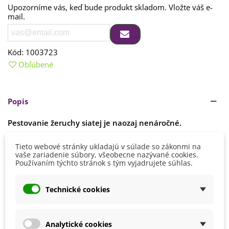
Upozorníme vás, keď bude produkt skladom. Vložte váš e-
mail.
Kód:
1003723
Obľúbené
Popis
Pestovanie žeruchy siatej je naozaj nenáročné.
Semienka je možné vysiať doma do plytkej misky so
Tieto webové stránky ukladajú v súlade so zákonmi na
substrátom či vatou. Odporúča sa
slnečné alebo
Čítaj viac
vaše zariadenie súbory, všeobecne nazývané cookies.
polotienisté miesto
, avšak pozor na priame slnko za
Používaním týchto stránok s tým vyjadrujete súhlas.
oknom, ktoré môže substrát rýchlo vysušiť. Ideálna hĺbka
výsevu je 0,5 cm. Odporúčaná teplota 15–20 ºC. Dôležitá je
Detaily produktu
dostatočná zálievka.
Technické cookies
Žeruchu možno pestovať aj v
kvetináči na balkóne či na
Výška
0 - 10 cm
vonkajšom záhone
. Tu je nutné počítať s dlhšou dobou
klíčenia a rastu. Rastlinky sa zberajú približne za 6 týždňov,
Analytické cookies
Pestovanie
V exteriéri - vonku