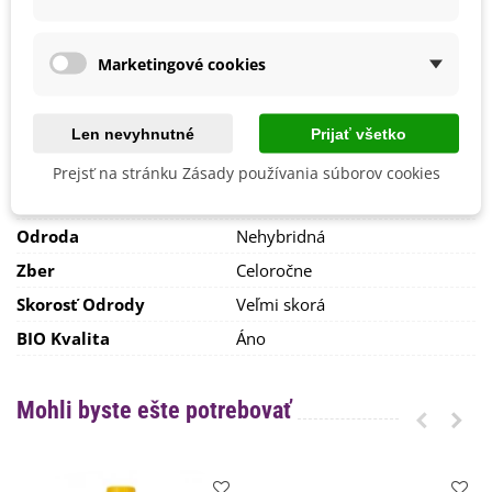
už skôr ale môžete zberať drobné mladé lístky, ktoré majú
V interiéri - dnu
výbornú chuť.
Priebežné pretrhávanie je žiaduce.
Stanovisko
Polotienisté
Rastlina je
nenáročná na kvalitu pôdy
. Na vonkajší záhon
Marketingové cookies
Slnečné
vysievajte do riadkov 20 cm od seba. Aby ste si zaistili
Výsev/výsadba
Celoročne
kontinuálny zber, vysievajte semienka priebežne v odstupe
niekoľkých dní.
Výrobca
SemenaOnline
Len nevyhnutné
Prijať všetko
Mrazuvzdornosť
Nie
Prejsť na stránku Zásady používania súborov cookies
Vegetačné Obdobie
Letničky
Odroda
Nehybridná
Zber
Celoročne
Skorosť Odrody
Veľmi skorá
BIO Kvalita
Áno
Mohli byste ešte potrebovať