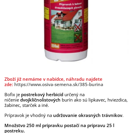
Zboží již nemáme v nabídce, náhradu najdete
zde:
https://www.osiva-semena.sk/385-burina
Bofix je
postrekový herbicíd
určený na
ničenie
dvojklíčnolistových
burín ako sú lipkavec, hviezdica,
žabinec, starček a iné.
Prípravok je vhodný na
udržovanie okrasných trávnikov
.
Množstvo 250 ml prípravku postačí na prípravu 25 l
postreku.