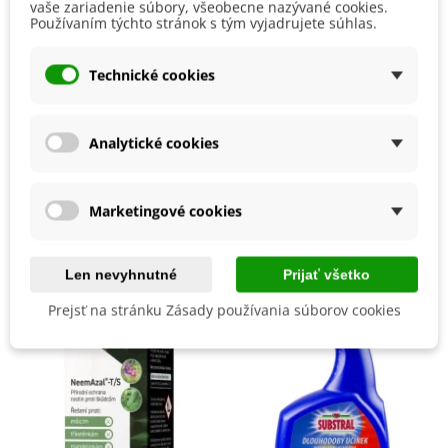
vaše zariadenie súbory, všeobecne nazývané cookies.
Dávkovanie:
Používaním týchto stránok s tým vyjadrujete súhlas.
40 ml na 2,5–4 l vody / vystačí na 100 m²
Detaily produktu
Ďalšie informácie a bezpečnostné pokyny nájdete uvedené
Technické cookies
na výrobku.
Výrobca
Floraservis
Veľkosť Balenia
250 ml
Analytické cookies
Prípravok Proti
Burina a mach
Marketingové cookies
Mohli byste ešte potrebovať
Len nevyhnutné
Prijať všetko
Prejsť na stránku Zásady používania súborov cookies