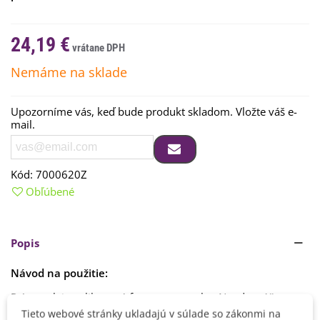
24,19 €
Nemáme na sklade
Upozorníme vás, keď bude produkt skladom. Vložte váš e-
mail.
Kód:
7000620Z
Obľúbené
Popis
Návod na použitie:
Prípravok je aplikovaný formou postreku. Neodporúčame
prípravok aplikovať do 2 dní po kosení trávnika.
Čítaj viac
Tieto webové stránky ukladajú v súlade so zákonmi na