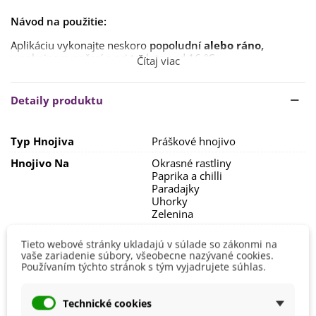
Návod na použitie:
Aplikáciu vykonajte neskoro
popoludní
alebo ráno,
v pokojnom počasí a pri teplote nad 16 °C.
Čítaj viac
Niekoľko hodín pred ošetrením poriadne zalejte všetky
rastliny, aby korene boli mokré, listy rastlín však musia byť
Detaily produktu
pri aplikácii dymovnicou suché.
Umiestnite dymovnicu na
nehorľavú podložku
na zem
Typ Hnojiva
Práškové hnojivo
uprostred skleníka či fóliovníka (počet dymovníc sa vypočíta
podľa kubatúry ošetrovaného priestoru).
Hnojivo Na
Okrasné rastliny
Paprika a chilli
Pred zapálením dymovnicu poriadne pretrepte, aby sa
Paradajky
uvoľnil jej obsah, potom odstráňte plastové viečko a zapáľte
Uhorky
vyčnievajúci knôt.
Zelenina
Dymovnica musí vždy celá vyhorieť. Je určená iba na jedno
Výrobca
AgroBio
použitie.
Tieto webové stránky ukladajú v súlade so zákonmi na
vaše zariadenie súbory, všeobecne nazývané cookies.
Veľkosť Balenia
30 g
Nechajte po aplikácii
skleník/fóliovník uzavretý
najmenej
Používaním týchto stránok s tým vyjadrujete súhlas.
4 hodiny
Prípravok Proti
(počas tejto doby nesmie do ošetrovaného
Molice
priestoru NIKTO vstúpiť).
Vošky
Technické cookies
Určené Pre
Papriky a chilli