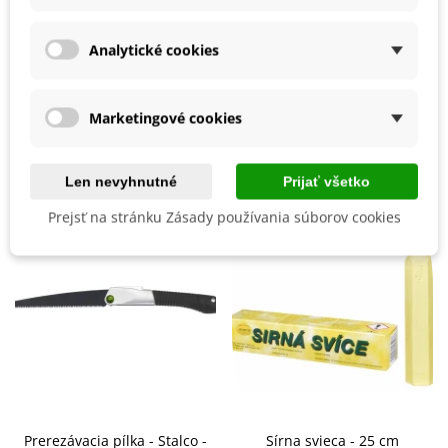
Ďalšie informácie a bezpečnostné pokyny nájdete
uvedené na výrobku.
Vhodné Na Ekologické Pestovanie
Nie
Analytické cookies
EAN
8594191300169
Marketingové cookies
Mohli byste ešte potrebovať
Len nevyhnutné
Prijať všetko
Prejsť na stránku Zásady používania súborov cookies
Prerezávacia pílka - Stalco -
Sírna svieca - 25 cm