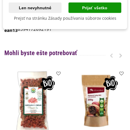
voľne dostupných zdrojoch na internete.
Len nevyhnutné
Prijať všetko
Kvalita
BIO kvalita
Prejsť na stránku Zásady používania súborov cookies
Výrobca
Zdravý deň
8594172692191
ean13
Mohli byste ešte potrebovať