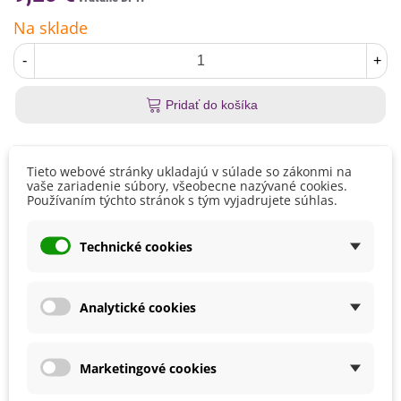
Na sklade
-
+
Pridať do košíka
Kód:
4000541
Tieto webové stránky ukladajú v súlade so zákonmi na
vaše zariadenie súbory, všeobecne nazývané cookies.
Obľúbené
Používaním týchto stránok s tým vyjadrujete súhlas.
Technické cookies
Popis
Odporúčané dávkovanie:
1–2 čajové lyžičky (2,5–5g) denne
Analytické cookies
Zloženie:
100 % Chlorella vulgaris BIO
Čítaj viac
Ustanovenie nariadenia Európskeho parlamentu a Rady (ES)
č. 1924/2006 o výživových a zdravotných tvrdeniach nám
Marketingové cookies
nedovoľuje informovať vás o účinkoch tejto byliny na váš
Detaily produktu
organizmus. Informácie o pôsobení si, prosím, vyhľadajte vo