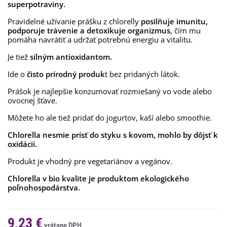
superpotraviny.
Pravidelné užívanie prášku z chlorelly
posilňuje imunitu,
podporuje trávenie a detoxikuje organizmus
, čím mu
pomáha navrátiť a udržať potrebnú energiu a vitalitu.
Je tiež
silným antioxidantom.
Ide o
čisto prírodný produk
t bez pridaných látok.
Prášok je najlepšie konzumovať rozmiešaný vo vode alebo
ovocnej šťave.
Môžete ho ale tiež pridať do jogurtov, kaší alebo smoothie.
Chlorella nesmie prísť do styku s kovom, mohlo by dôjsť k
oxidácii.
Produkt je vhodný pre vegetariánov a vegánov.
Chlorella v bio kvalite je produktom ekologického
poľnohospodárstva.
9,23 €