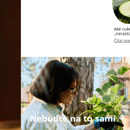
Aké cuke
„nerast
Čítaj via
Nebuďte na to sami ⚘