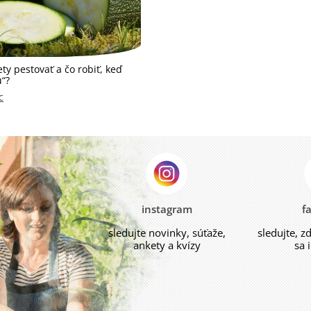
ty pestovať a čo robiť, keď
ú“?
c
instagram
f
sledujte novinky, súťaže,
sledujte, z
ankety a kvízy
sa 