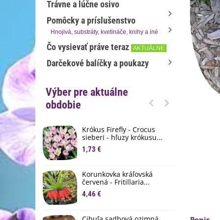
Trávne a lúčne osivo
Pomôcky a príslušenstvo
Hnojivá, substráty, kvetináče, knihy a iné
Čo vysievať práve teraz
AKTUÁLNE
Darčekové balíčky a poukazy
Výber pre aktuálne
obdobie
Krókus Firefly - Crocus
S
sieberi - hľuzy krókusu...
d
1,73 €
8
K
Korunkovka kráľovská
p
červená - Fritillaria...
3
4,46 €
M
D
Cibuľa sadbová ozimná
Popis