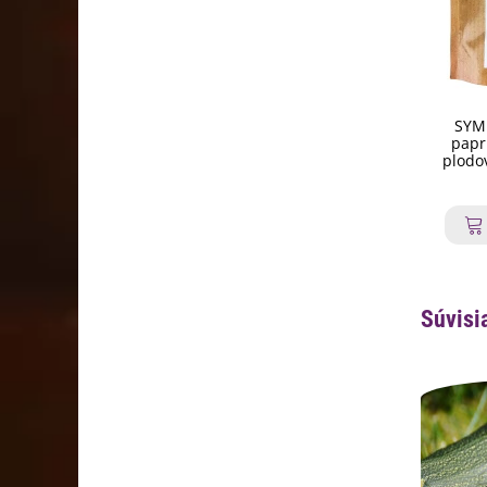
SYMB
papr
plodo
Súvisi