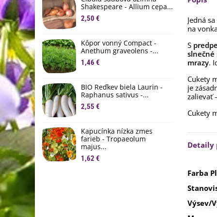
1
Shakespeare - Allium cepa...
2,50 €
Jedná sa
Ľ
na vonka
c
Kôpor vonný Compact -
2
S
predp
Anethum graveolens -...
slnečné 
B
mrazy
. 
1,46 €
B
Cukety m
2
BIO Reďkev biela Laurin -
je zásadn
Raphanus sativus -...
zalievať
E
2,55 €
B
Cukety 
4
Kapucínka nízka zmes
farieb - Tropaeolum
Detaily
majus...
1,62 €
Farba P
Stanovi
Výsev/