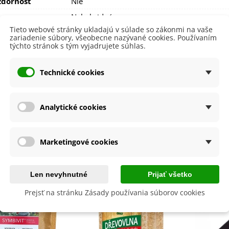
dornosť
Nie
Nehybridná
Tieto webové stránky ukladajú v súlade so zákonmi na vaše
August
zariadenie súbory, všeobecne nazývané cookies. Používaním
Júl
týchto stránok s tým vyjadrujete súhlas.
September
 Cukety
Krovitá
Technické cookies
 Odrody
Skorá
lita
Nie
Analytické cookies
byste ešte potrebovať
Marketingové cookies
Len nevyhnutné
Prijať všetko
Prejsť na stránku Zásady používania súborov cookies