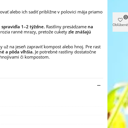
ať alebo ich sadiť približne v polovici mája priamo
0
Obľúbené
á spravidla 1–2 týždne.
Rastliny presádzame
na
ehrozia ranné mrazy, pretože cukety
zle znášajú
y už na jeseň zapraviť kompost alebo hnoj. Pre rast
né a pôda vlhšia.
Je potrebné rastliny dostatočne
ť hnojivami či kompostom.