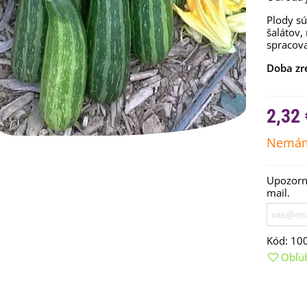
Plody s
šalátov,
spracova
Doba zr
2,32 
Nemám
Upozorní
emienkové bomby -
arčekový box na vajíčka -...
mail.
,68 €
uchynské bylinky na malú
Kód:
10
lochu - výsevný disk...
Obľú
,80 €
rkva neskorá Cidera -
aucus carota - semená -...