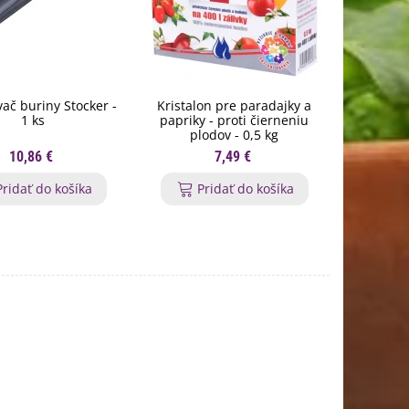
ač buriny Stocker -
Kristalon pre paradajky a
Hoštické 
1 ks
papriky - proti čierneniu
cukety a d
plodov - 0,5 kg
10,86 €
7,49 €
Pridať do košíka
Pridať do košíka
P