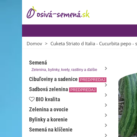
Domov
>
Cuketa Striato d Italia - Cucurbita pepo -
Semená
Zelenina, bylinky, kvety, rastliny a ďalšie
Cibuľoviny a sadenice
PREDPREDAJ
Sadbová zelenina
PREDPREDAJ
BIO kvalita
Zelenina a ovocie
Bylinky a korenie
Semená na klíčenie