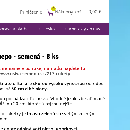
0
Nákupný košík
-
0,00 €
Prihlásenie
prava a platba
Česko
Kontakty - o nás
 pepo - semená - 8 ks
ž nemáme v ponuke, náhradu nájdete tu:
/www.osiva-semena.sk/217-cukety
triato d Italia
je
skorou
vysoko výnosnou
odrodou,
odí až
50 cm dlhé plody.
uh pochádza z Talianska. Vhodné je ale zberať mladé
dĺžkou 20 cm, ktoré sú najchutnejšie.
jto cuketky je
tmavo zelená
so svetlým zeleným
ním.
je dobre
odolná voči plesni uhorkovej.