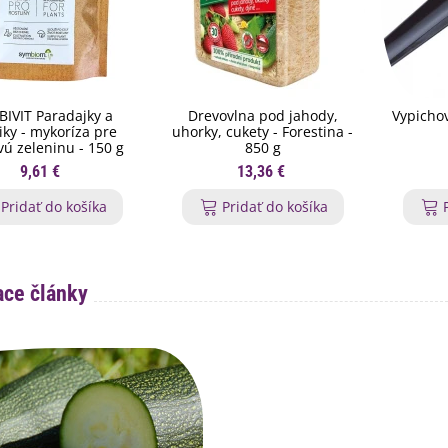
IVIT Paradajky a
Drevovlna pod jahody,
Vypichov
iky - mykoríza pre
uhorky, cukety - Forestina -
vú zeleninu - 150 g
850 g
9,61 €
13,36 €
Pridať do košíka
Pridať do košíka
ace články