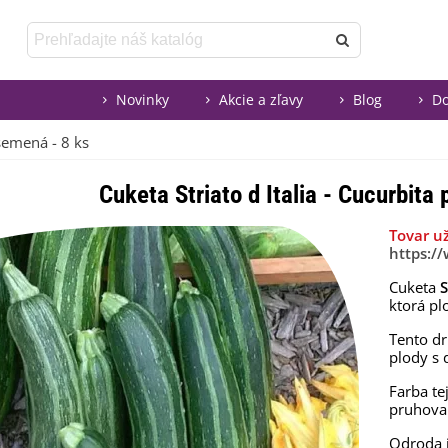
Novinky
Akcie a zľavy
Blog
Do
 semená - 8 ks
Cuketa Striato d Italia - Cucurbita
Tovar u
https:/
Cuketa
S
ktorá pl
Tento dr
plody s 
Farba te
pruhova
Odroda 