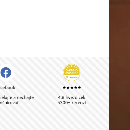
acebook
★★★★★
dieľajte a nechajte
4,8 hvězdiček
inšpirovať
5300+ recenzí