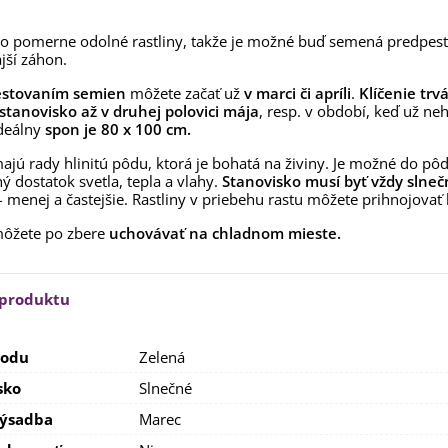
,53 €
 o pomerne odolné rastliny, takže je možné buď semená predpestov
alia Canova - Lilium -
jší záhon.
ibuľoviny - 1 ks
3,85 €
-30%
,69 €
estovaním semien
môžete začať už
v marci či apríli
.
Klíčenie trv
stanovisko až v druhej polovici mája
, resp. v období, keď už n
egónia plnokvetá žltá -
Ideálny
spon je 80 x 100 cm.
egonia superba -...
ajú rady hlinitú pôdu, ktorá je bohatá na živiny. Je možné do pôd
3,85 €
-30%
,69 €
ý dostatok svetla, tepla a vlahy.
Stanovisko musí byť vždy slneč
 – menej a častejšie. Rastliny v priebehu rastu môžete prihnojova
ukalyptus Baby Blue -
lahovičník - Eukalyptus...
môžete po zbere
uchovávať na chladnom mieste.
,08 €
 produktu
lodu
Zelená
sko
Slnečné
výsadba
Marec