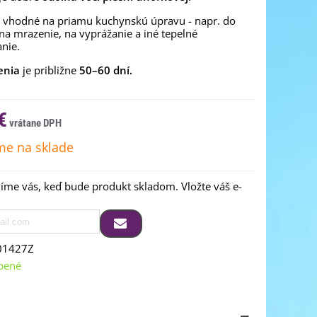
ú vhodné na priamu kuchynskú úpravu - napr. do
 na mrazenie, na vyprážanie a iné tepelné
nie.
enia
je približne
50–60 dní.
€
e na sklade
me vás, keď bude produkt skladom. Vložte váš e-
01427Z
bené